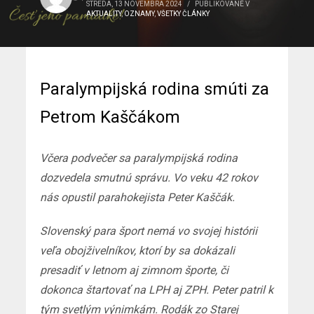
STREDA, 13 NOVEMBRA 2024
/
PUBLIKOVANÉ V
AKTUALITY
,
OZNAMY
,
VŠETKY ČLÁNKY
Paralympijská rodina smúti za
Petrom Kaščákom
Včera podvečer sa paralympijská rodina
dozvedela smutnú správu. Vo veku 42 rokov
nás opustil parahokejista Peter Kaščák.
Slovenský para šport nemá vo svojej histórii
veľa obojživelníkov, ktorí by sa dokázali
presadiť v letnom aj zimnom športe, či
dokonca štartovať na LPH aj ZPH. Peter patril k
tým svetlým výnimkám. Rodák zo Starej