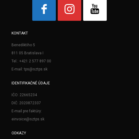
KONTAKT
Benediktiho 5
811 05 Bratislava I
Tel.: +421 2 577 897 00
E-mail: tps@sztps.sk
IDENTIFIKAČNÉ ÚDAJE
IČO: 22665234
DIČ: 2020872337
E-mail pre faktúry:
einvoice@sztps.sk
ODKAZY