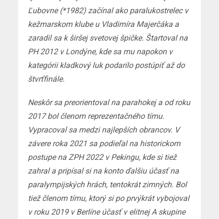
Ľubovne (*1982) začínal ako paralukostrelec v
kežmarskom klube u Vladimíra Majerčáka a
zaradil sa k širšej svetovej špičke. Štartoval na
PH 2012 v Londýne, kde sa mu napokon v
kategórii kladkový luk podarilo postúpiť až do
štvrťfinále.
Neskôr sa preorientoval na parahokej a od roku
2017 bol členom reprezentačného tímu.
Vypracoval sa medzi najlepších obrancov. V
závere roka 2021 sa podieľal na historickom
postupe na ZPH 2022 v Pekingu, kde si tiež
zahral a pripísal si na konto ďalšiu účasť na
paralympijských hrách, tentokrát zimných. Bol
tiež členom tímu, ktorý si po prvýkrát vybojoval
v roku 2019 v Berlíne účasť v elitnej A skupine