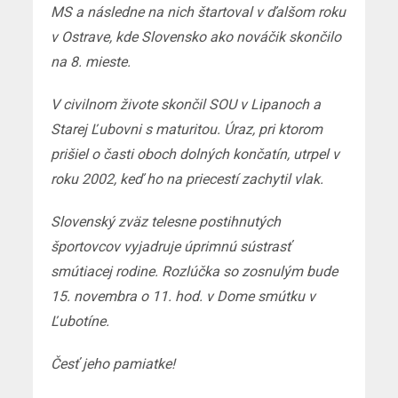
MS a následne na nich štartoval v ďalšom roku
v Ostrave, kde Slovensko ako nováčik skončilo
na 8. mieste.
V civilnom živote skončil SOU v Lipanoch a
Starej Ľubovni s maturitou. Úraz, pri ktorom
prišiel o časti oboch dolných končatín, utrpel v
roku 2002, keď ho na priecestí zachytil vlak.
Slovenský zväz telesne postihnutých
športovcov vyjadruje úprimnú sústrasť
smútiacej rodine. Rozlúčka so zosnulým bude
15. novembra o 11. hod. v Dome smútku v
Ľubotíne.
Česť jeho pamiatke!