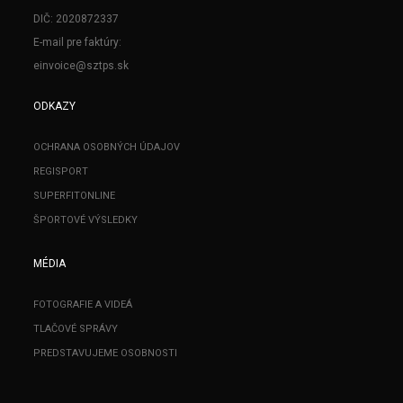
DIČ: 2020872337
E-mail pre faktúry:
einvoice@sztps.sk
ODKAZY
OCHRANA OSOBNÝCH ÚDAJOV
REGISPORT
SUPERFITONLINE
ŠPORTOVÉ VÝSLEDKY
MÉDIA
FOTOGRAFIE A VIDEÁ
TLAČOVÉ SPRÁVY
PREDSTAVUJEME OSOBNOSTI