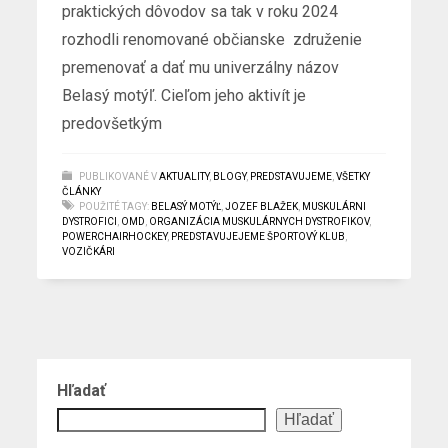
praktických dôvodov sa tak v roku 2024
rozhodli renomované občianske združenie
premenovať a dať mu univerzálny názov
Belasý motýľ. Cieľom jeho aktivít je
predovšetkým
PUBLIKOVANÉ V
AKTUALITY
,
BLOGY
,
PREDSTAVUJEME
,
VŠETKY
ČLÁNKY
POUŽITÉ TAGY:
BELASÝ MOTÝĽ
,
JOZEF BLAŽEK
,
MUSKULÁRNI
DYSTROFICI
,
OMD
,
ORGANIZÁCIA MUSKULÁRNYCH DYSTROFIKOV
,
POWERCHAIRHOCKEY
,
PREDSTAVUJEJEME ŠPORTOVÝ KLUB
,
VOZIČKÁRI
Hľadať
Hľadať