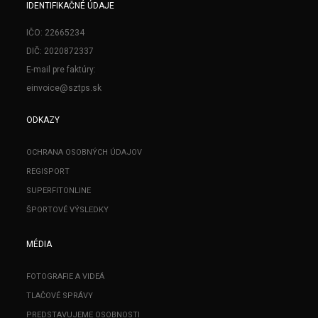
IDENTIFIKAČNÉ ÚDAJE
IČO: 22665234
DIČ: 2020872337
E-mail pre faktúry:
einvoice@sztps.sk
ODKAZY
OCHRANA OSOBNÝCH ÚDAJOV
REGISPORT
SUPERFITONLINE
ŠPORTOVÉ VÝSLEDKY
MÉDIA
FOTOGRAFIE A VIDEÁ
TLAČOVÉ SPRÁVY
PREDSTAVUJEME OSOBNOSTI