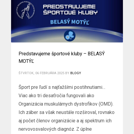
Predstavujeme športové kluby – BELASÝ
MOTÝĽ
ŠTVRTOK, 06 FEBRUÁRA 2025
BY
BLOGY
Šport pre ľudí s najťažšími postihnutiami…
Viac ako tri desaťročia fungovali ako
Organizácia muskulárnych dystrofikov (OMD).
Ich záber sa však neustále rozširoval, rovnako
aj počet členov organizácie a aj spektrum ich
nervovosvalových diagnóz. Z úplne