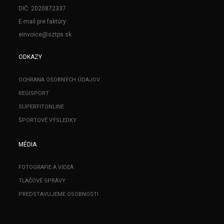
DIČ: 2020872337
E-mail pre faktúry:
einvoice@sztps.sk
ODKAZY
OCHRANA OSOBNÝCH ÚDAJOV
REGISPORT
SUPERFITONLINE
ŠPORTOVÉ VÝSLEDKY
MÉDIA
FOTOGRAFIE A VIDEÁ
TLAČOVÉ SPRÁVY
PREDSTAVUJEME OSOBNOSTI