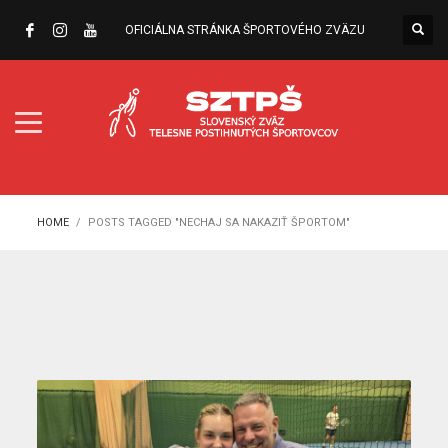
OFICIÁLNA STRÁNKA ŠPORTOVÉHO ZVÄZU
HOME
POSTS TAGGED "NECHAJ SA NAKAZIŤ ŠPORTOM"