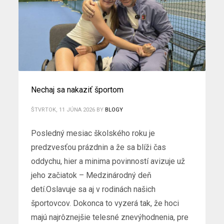
Nechaj sa nakaziť športom
ŠTVRTOK, 11 JÚNA 2026
BY
BLOGY
Posledný mesiac školského roku je
predzvesťou prázdnin a že sa blíži čas
oddychu, hier a minima povinností avizuje už
jeho začiatok – Medzinárodný deň
detí.Oslavuje sa aj v rodinách našich
športovcov. Dokonca to vyzerá tak, že hoci
majú najrôznejšie telesné znevýhodnenia, pre