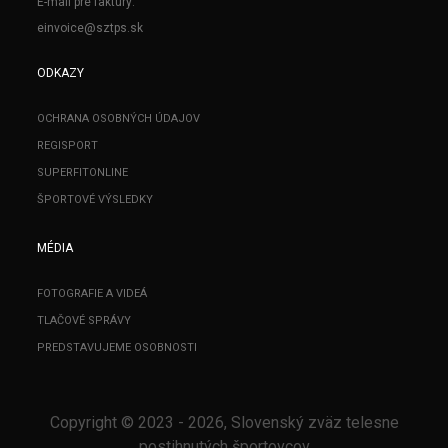
E-mail pre faktúry:
einvoice@sztps.sk
ODKAZY
OCHRANA OSOBNÝCH ÚDAJOV
REGISPORT
SUPERFITONLINE
ŠPORTOVÉ VÝSLEDKY
MÉDIA
FOTOGRAFIE A VIDEÁ
TLAČOVÉ SPRÁVY
PREDSTAVUJEME OSOBNOSTI
Copyright © 2023 - 2026, Slovenský zväz telesne
postihnutých športovcov