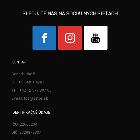
SLEDUJTE NÁS NA SOCIÁLNYCH SIEŤACH
KONTAKT
Benediktiho 5
811 05 Bratislava I
Tel.: +421 2 577 897 00
E-mail: tps@sztps.sk
IDENTIFIKAČNÉ ÚDAJE
IČO: 22665234
DIČ: 2020872337