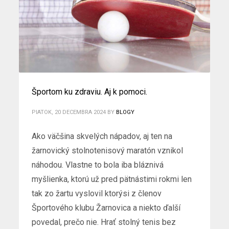
Športom ku zdraviu. Aj k pomoci.
PIATOK, 20 DECEMBRA 2024
BY
BLOGY
Ako väčšina skvelých nápadov, aj ten na
žarnovický stolnotenisový maratón vznikol
náhodou. Vlastne to bola iba bláznivá
myšlienka, ktorú už pred pätnástimi rokmi len
tak zo žartu vyslovil ktorýsi z členov
Športového klubu Žarnovica a niekto ďalší
povedal, prečo nie. Hrať stolný tenis bez