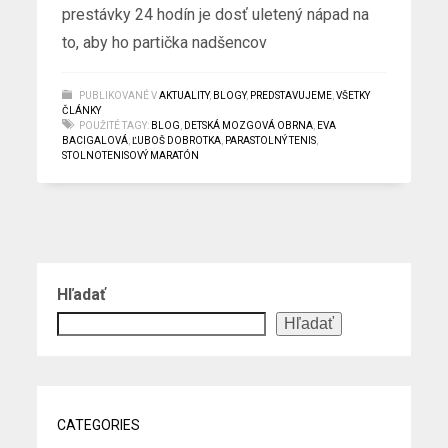
prestávky 24 hodín je dosť uletený nápad na
to, aby ho partička nadšencov
PUBLIKOVANÉ V
AKTUALITY
,
BLOGY
,
PREDSTAVUJEME
,
VŠETKY
ČLÁNKY
POUŽITÉ TAGY:
BLOG
,
DETSKÁ MOZGOVÁ OBRNA
,
EVA
BACIGALOVÁ
,
ĽUBOŠ DOBROTKA
,
PARASTOLNÝ TENIS
,
STOLNOTENISOVÝ MARATÓN
Hľadať
Hľadať
CATEGORIES