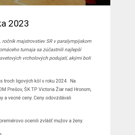
oka 2023
3. ročník majstrovstiev SR v paralympijskom
omáceho turnaja sa zúčastnili najlepší
 svetových vrcholových podujatí, akými boli
as troch ligových kôl v roku 2024. Na
OM Prešov, ŠK TP Victoria Žiar nad Hronom,
omy a vecné ceny. Ceny odovzdávali
premiérovo ocenili zvlášť mužov a ženy.