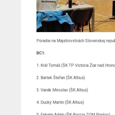
Poradie na Majstrovstvách Slovenskej republ
BC1:
1. Král Tomáš (ŠK TP Victoria Žiar nad Hron
2. Bartek Štefan (ŠK Altius)
3. Vanák Miroslav (ŠK Altius)
4. Ducký Martin (ŠK Altius)
5. Fekete Adam (ŠK Boccia ZOM Prešov)