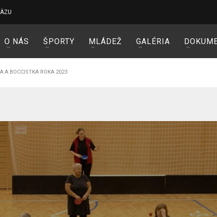
VÄZU
O NÁS
ŠPORTY
MLÁDEŽ
GALÉRIA
DOKUM
A A BOCCISTKA ROKA 2023