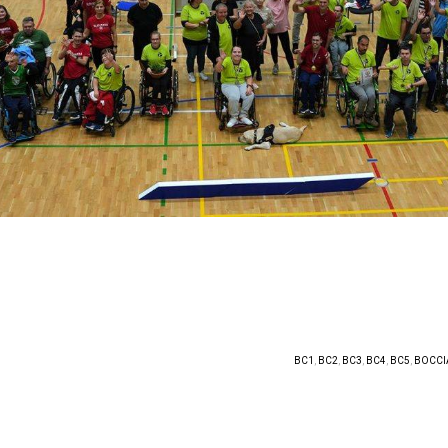
BC1
,
BC2
,
BC3
,
BC4
,
BC5
,
BOCCI