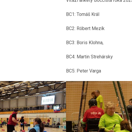
Víťazi ankety Boccista roka 202
BC1: Tomáš Král
BC2: Róbert Mezík
BC3: Boris Klohna,
BC4: Martin Strehársky
BC5: Peter Varga