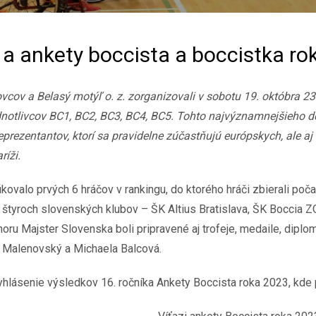
 a ankety boccista a boccistka r
vcov a Belasý motýľ o. z. zorganizovali v sobotu 19. októbra 2
ednotlivcov BC1, BC2, BC3, BC4, BC5. Tohto najvýznamnejšieho d
prezentantov, ktorí sa pravidelne zúčastňujú európskych, ale aj
ríži.
kovalo prvých 6 hráčov v rankingu, do ktorého hráči zbierali poč
štyroch slovenských klubov – ŠK Altius Bratislava, ŠK Boccia Z
oru Majster Slovenska boli pripravené aj trofeje, medaile, dipl
o Malenovský a Michaela Balcová.
yhlásenie výsledkov 16. ročníka Ankety Boccista roka 2023, kde 