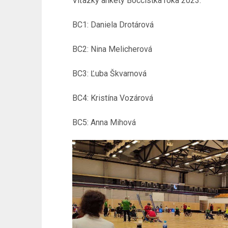
Víťazky ankety Boccistka roka 2023:
BC1: Daniela Drotárová
BC2: Nina Melicherová
BC3: Ľuba Škvarnová
BC4: Kristína Vozárová
BC5: Anna Mihová