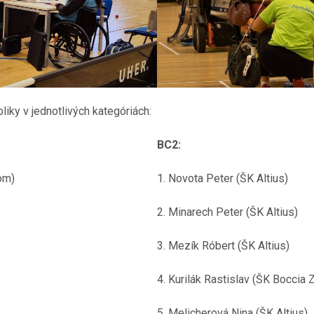
iky v jednotlivých kategóriách:
BC2:
om)
1. Novota Peter (ŠK Altius)
2. Minarech Peter (ŠK Altius)
3. Mezík Róbert (ŠK Altius)
4. Kurilák Rastislav (ŠK Boccia
5. Melicherová Nina (ŠK Altius)