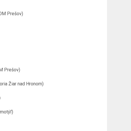
ZOM Prešov)
OM Prešov)
toria Žiar nad Hronom)
)
 motýľ)