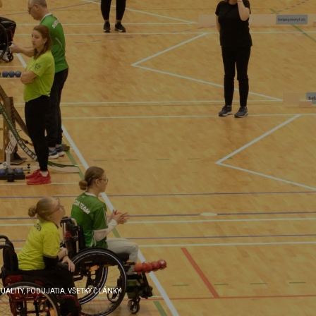
UALITY
,
PODUJATIA
,
VŠETKY ČLÁNKY