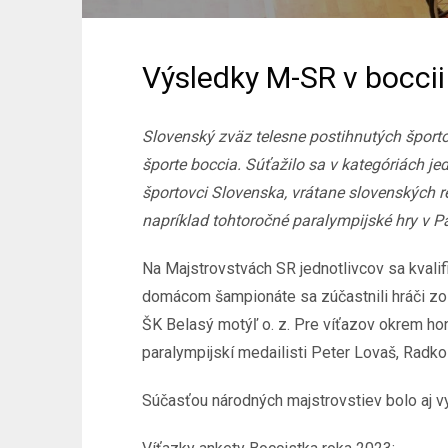
Výsledky M-SR v boccii
Slovenský zväz telesne postihnutých športo
športe boccia. Súťažilo sa v kategóriách j
športovci Slovenska, vrátane slovenských re
napríklad tohtoročné paralympijské hry v Pa
Na Majstrovstvách SR jednotlivcov sa kvalifi
domácom šampionáte sa zúčastnili hráči zo 
ŠK Belasý motýľ o. z. Pre víťazov okrem hon
paralympijskí medailisti Peter Lovaš, Radk
Súčasťou národných majstrovstiev bolo aj v