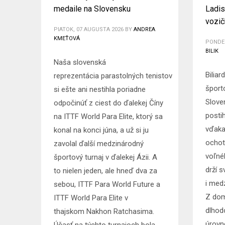
medaile na Slovensku
Ladis
vozič
PIATOK, 07 AUGUSTA 2026
BY
ANDREA
KMEŤOVÁ
PONDEL
BILIK
Naša slovenská
Bilia
reprezentácia parastolných tenistov
šport
si ešte ani nestihla poriadne
Slove
odpočinúť z ciest do ďalekej Číny
posti
na ITTF World Para Elite, ktorý sa
vďaka
konal na konci júna, a už si ju
ochot
zavolal ďalší medzinárodný
voľné
športový turnaj v ďalekej Ázii. A
drží 
to nielen jeden, ale hneď dva za
i med
sebou, ITTF Para World Future a
Z dom
ITTF World Para Elite v
dlhod
thajskom Nakhon Ratchasima.
úrovn