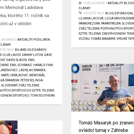
PUBLIKOVANÉ V
AKTUALITY
,
BLOGY
m Memoriál Ladislava
ČLÁNKY
POUŽITÉ TAGY:
BLOG EVY BACIGA
ka, ktorého 11. ročník sa
LILIANA LACOVÁ
,
LUCIA KRIVOSUDSK
oční už v októbri
PARADREZÚRA
,
PARASTREĽBA
,
SLOVEN
ZVÄZ TELESNE POSTIHNUTÝCH ŠPOR
SZTPŠ
,
TELESNE ZNEVÝHODNENÍ
,
TENI
VOZÍKU
,
TOMÁŠ MASARYK
,
VYSOKÉ TEP
LIKOVANÉ V
AKTUALITY
,
PODUJATIA
,
 ČLÁNKY
ITÉ TAGY:
BILIARD VOZIČKÁROV
,
RD CLUB LAVOS
,
DANNY LUTON
,
DAVE
ONT
,
DAVID SLAČEK
,
EMIL
OWSKI
,
EMIL SCHRANZ
,
HARALD FINK
,
,
JASENOVEC
,
LADISLAV ŠRAMEK
,
O
,
MATEJ BRAJKOVIČ
,
MEMORIÁL
AVA ŠRAMEKA
,
PETER ŠELINGA
,
A
,
SLOVENSKÝ ZVÄZ TELESNE
NUTÝCH ŠPORTOVCOV
,
SZTPŠ
,
TELESNE
ODNENÍ ŠPORTOVCI
,
TONY SOUTHERN
Tomáš Masaryk po zranen
ovládol turnaj v Záhrebe