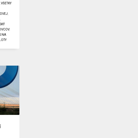
,
VŠETKY
LOVEJ
,
Á
,
SKÝ
TOVCOV
,
S NA
LOTY
í