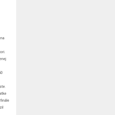
 na
ori.
enej
50
ste.
iatke
finále
zil