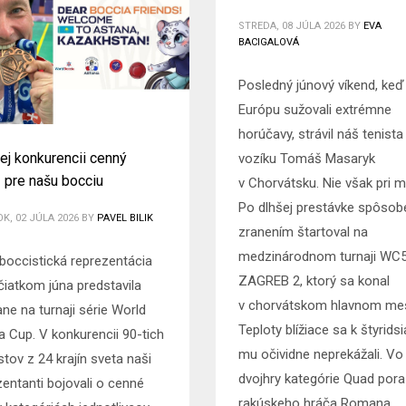
STREDA, 08 JÚLA 2026
BY
EVA
BACIGALOVÁ
Posledný júnový víkend, keď
Európu sužovali extrémne
horúčavy, strávil náš tenista
nej konkurencii cenný
vozíku Tomáš Masaryk
 pre našu bocciu
v Chorvátsku. Nie však pri m
Po dlhšej prestávke spôsob
K, 02 JÚLA 2026
BY
PAVEL BILIK
zranením štartoval na
medzinárodnom turnaji WC
boccistická reprezentácia
ZAGREB 2, ktorý sa konal
čiatkom júna predstavila
v chorvátskom hlavnom me
ne na turnaji série World
Teploty blížiace sa k štyrids
a Cup. V konkurencii 90-tich
mu očividne neprekážali. Vo 
tov z 24 krajín sveta naši
dvojhry kategórie Quad pora
zentanti bojovali o cenné
rakúskeho hráča Romana