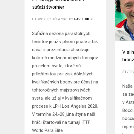
súťaži štvorhier
UTOROK, 07 JÚLA 2026
BY
PAVEL BILIK
Súťažná sezóna parastolných
tenistov je už v plnom prúde a tak
naša reprezentácia absolvuje
V sil
kolotoč medzinárodných turnajov
bronz
po celom svete, ktoré sú
ŠTVRTO
príležitosťou pre zisk dôležitých
kvalifikačných bodov pre účasť na
Naša 
tohtoročných majstrovstvách
sa za
sveta, ale už aj v kvalifikačnom
v Asta
procese k LPH Los Angeles 2028.
Bocci
V termíne 24.-28 júna štyria naši
boccis
hráči štartovali na turnaji ITTF
repre
World Para Elite