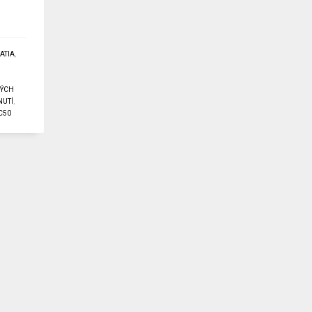
ATIA
,
TÝCH
NUTÍ
,
C50