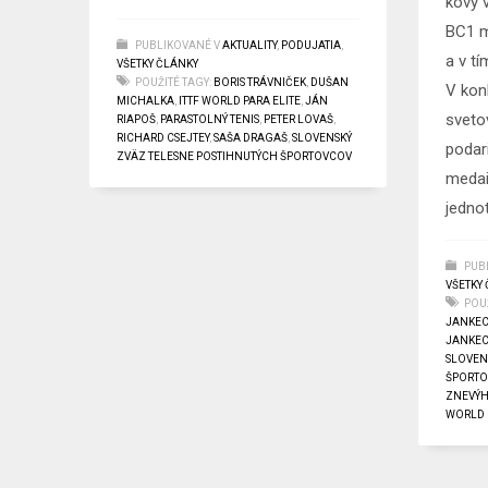
kovy 
BC1 m
PUBLIKOVANÉ V
AKTUALITY
,
PODUJATIA
,
a v t
VŠETKY ČLÁNKY
POUŽITÉ TAGY:
BORIS TRÁVNIČEK
,
DUŠAN
V kon
MICHALKA
,
ITTF WORLD PARA ELITE
,
JÁN
sveto
RIAPOŠ
,
PARASTOLNÝ TENIS
,
PETER LOVAŠ
,
RICHARD CSEJTEY
,
SAŠA DRAGAŠ
,
SLOVENSKÝ
podar
ZVÄZ TELESNE POSTIHNUTÝCH ŠPORTOVCOV
medail
jedno
PUB
VŠETKY
POUŽ
JANKE
JANKE
SLOVEN
ŠPORT
ZNEVÝ
WORLD 