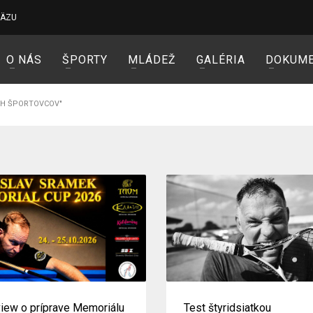
VÄZU
O NÁS
ŠPORTY
MLÁDEŽ
GALÉRIA
DOKUM
CH ŠPORTOVCOV"
view o príprave Memoriálu
Test štyridsiatkou