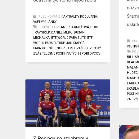
Účasť na týchto turnajoch bola
názvo
Šrame
PUBLIKOVANÉ V
AKTUALITY
,
PODUJATIA
,
VŠETKY ČLÁNKY
uskut
POUŽITÉ TAGY:
ANDREA KMEŤOVÁ
,
BORIS
TRÁVNIČEK
,
DANIEL MEDO
,
DUŠAN
MICHALKA
,
ITTF WORLD PARA ELITE
,
ITTF
PUB
WORLD PARA FUTURE
,
JÁN RIAPOŠ
,
VŠETKY
PARASTOLNÝ TENIS
,
PETER LOVAŠ
,
SLOVENSKÝ
POUŽ
ZVÄZ TELESNE POSTIHNUTÝCH ŠPORTOVCOV
BILLIA
BEAUM
MALAN
HUDEC
MACH
LADISL
ŠKABL
POSTIH
ZNEVÝH
Z Pekingu so striebrom v