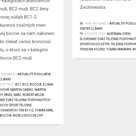
v kategóriách jednotlivcov
Zechmeistra
uži, BC2 muži. BC2 ženy
ímovej súťaži BC1-2.
PUBLIKOVANÉ V
AKTUALITY
,
PODUJ
kurencii zvučných mien
VŠETKY ČLÁNKY
vej boccie sa nám nakoniec
POUŽITÉ TAGY:
AUSTRIAN OPEN
,
SLOVENSKÝ ZVÄZ TELESNE POSTIHNU
ilo získať cennú bronzovú
ŠPORTOVCOV
,
SZTPŠ
,
TELESNE POSTIH
u, o ktorú sa v kategórii
TENIS NA VOZÍKU
,
TOMÁŠ MASARYK
,
W
tlivcov BC2 muži
LIKOVANÉ V
AKTUALITY
,
PODUJATIA
,
 ČLÁNKY
ITÉ TAGY:
BC1
,
BC2
,
BOCCIA
,
ELIŠKA
CHOVÁ
,
MARTIN GABKO
,
MARTIN
CH
,
PAVEL KRÁL
,
RÓBERT MEZÍK
,
SKÝ ZVÄZ TELESNE POSTIHNUTÝCH
OVCOV
,
ŠPORT TELESNE
HODNENÝCH
,
TÍM BC1/2
,
TOMÁŠ KRÁL
,
BOCCIA
,
WORLD BOCCIA CUP