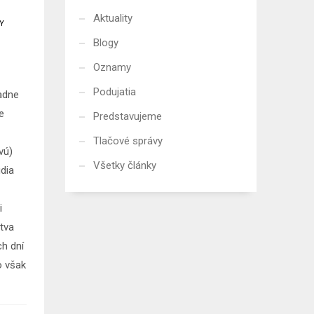
Aktuality
Y
Blogy
Oznamy
Podujatia
iadne
e
Predstavujeme
Tlačové správy
vú)
Všetky články
dia
i
tva
ch dní
o však