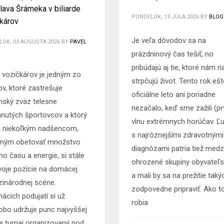
lava Šrámeka v biliarde
PONDELOK, 13 JÚLA 2026
BY
BLOG
károv
Je veľa dôvodov sa na
OK, 03 AUGUSTA 2026
BY
PAVEL
prázdninový čas tešiť, no
pribúdajú aj tie, ktoré nám r
rd vozičkárov je jedným zo
strpčujú život. Tento rok ešt
ov, ktoré zastrešuje
oficiálne leto ani poriadne
nský zväz telesne
nezačalo, keď sme zažili (pr
hnutých športovcov a ktorý
vlnu extrémnych horúčav. Ľu
 niekoľkým nadšencom,
s najrôznejšími zdravotnými
ným obetovať množstvo
diagnózami patria tiež medz
ho času a energie, si stále
ohrozené skupiny obyvateľs
svoje pozície na domácej
a mali by sa na prežitie taký
zinárodnej scéne.
zodpovedne pripraviť. Ako t
ácich podujatí si už
robia
obo udržuje punc najvyššej
e turnaj organizovaný pod