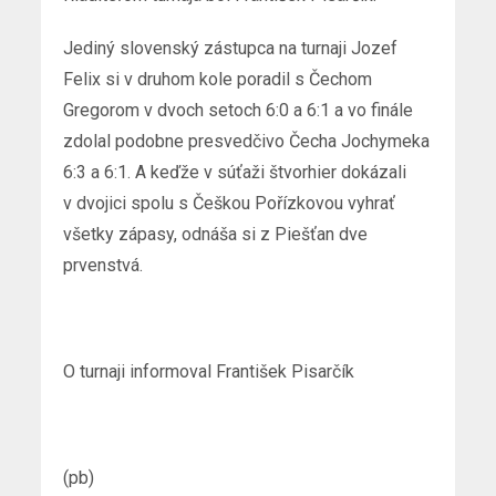
Jediný slovenský zástupca na turnaji Jozef
Felix si v druhom kole poradil s Čechom
Gregorom v dvoch setoch 6:0 a 6:1 a vo finále
zdolal podobne presvedčivo Čecha Jochymeka
6:3 a 6:1. A keďže v súťaži štvorhier dokázali
v dvojici spolu s Češkou Pořízkovou vyhrať
všetky zápasy, odnáša si z Piešťan dve
prvenstvá.
O turnaji informoval František Pisarčík
(pb)