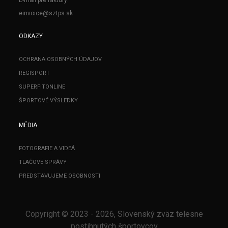
E-mail pre faktúry:
einvoice@sztps.sk
ODKAZY
OCHRANA OSOBNÝCH ÚDAJOV
REGISPORT
SUPERFITONLINE
ŠPORTOVÉ VÝSLEDKY
MÉDIA
FOTOGRAFIE A VIDEÁ
TLAČOVÉ SPRÁVY
PREDSTAVUJEME OSOBNOSTI
Copyright © 2023 - 2026, Slovenský zväz telesne
postihnutých športovcov