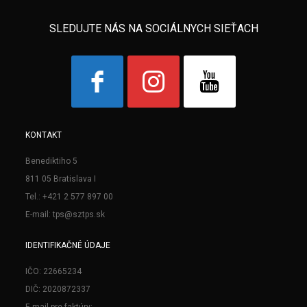
SLEDUJTE NÁS NA SOCIÁLNYCH SIEŤACH
KONTAKT
Benediktiho 5
811 05 Bratislava I
Tel.: +421 2 577 897 00
E-mail: tps@sztps.sk
IDENTIFIKAČNÉ ÚDAJE
IČO: 22665234
DIČ: 2020872337