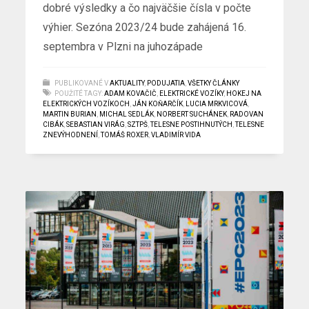
dobré výsledky a čo najväčšie čísla v počte
výhier. Sezóna 2023/24 bude zahájená 16.
septembra v Plzni na juhozápade
PUBLIKOVANÉ V
AKTUALITY
,
PODUJATIA
,
VŠETKY ČLÁNKY
POUŽITÉ TAGY:
ADAM KOVAČIČ
,
ELEKTRICKÉ VOZÍKY
,
HOKEJ NA
ELEKTRICKÝCH VOZÍKOCH
,
JÁN KOŇARČÍK
,
LUCIA MRKVICOVÁ
,
MARTIN BURIAN
,
MICHAL SEDLÁK
,
NORBERT SUCHÁNEK
,
RADOVAN
CIBÁK
,
SEBASTIAN VIRÁG
,
SZTPŠ
,
TELESNE POSTIHNUTÝCH
,
TELESNE
ZNEVÝHODNENÍ
,
TOMÁŠ ROXER
,
VLADIMÍR VIDA