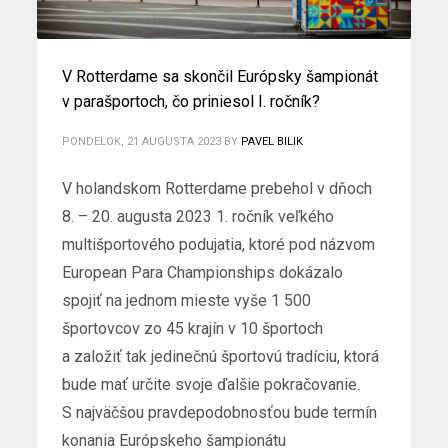
V Rotterdame sa skončil Európsky šampionát
v parašportoch, čo priniesol I. ročník?
PONDELOK, 21 AUGUSTA 2023
BY
PAVEL BILIK
V holandskom Rotterdame prebehol v dňoch
8. – 20. augusta 2023 1. ročník veľkého
multišportového podujatia, ktoré pod názvom
European Para Championships dokázalo
spojiť na jednom mieste vyše 1 500
športovcov zo 45 krajín v 10 športoch
a založiť tak jedinečnú športovú tradíciu, ktorá
bude mať určite svoje ďalšie pokračovanie.
S najväčšou pravdepodobnosťou bude termín
konania Európskeho šampionátu