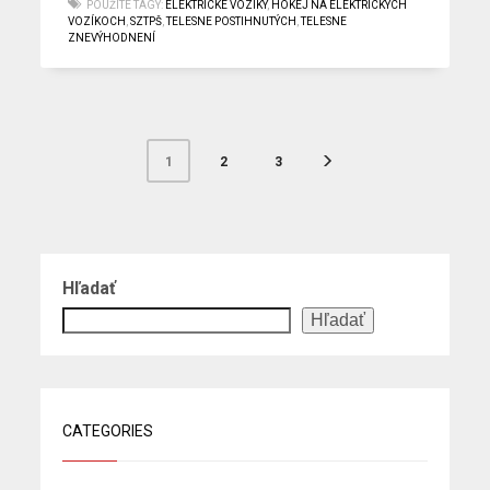
POUŽITÉ TAGY:
ELEKTRICKÉ VOZÍKY
,
HOKEJ NA ELEKTRICKÝCH
VOZÍKOCH
,
SZTPŠ
,
TELESNE POSTIHNUTÝCH
,
TELESNE
ZNEVÝHODNENÍ
2
3
1
Hľadať
Hľadať
CATEGORIES