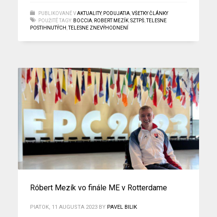
PUBLIKOVANÉ V
AKTUALITY
,
PODUJATIA
,
VŠETKY ČLÁNKY
POUŽITÉ TAGY:
BOCCIA
,
ROBERT MEZÍK
,
SZTPŠ
,
TELESNE
POSTIHNUTÝCH
,
TELESNE ZNEVÝHODNENÍ
Róbert Mezík vo finále ME v Rotterdame
PIATOK, 11 AUGUSTA 2023
BY
PAVEL BILIK