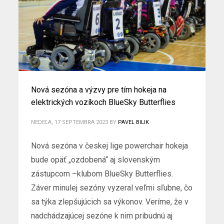
Nová sezóna a výzvy pre tím hokeja na
elektrických vozíkoch BlueSky Butterflies
NEDEĽA, 17 SEPTEMBRA 2023
BY
PAVEL BILIK
Nová sezóna v českej lige powerchair hokeja
bude opäť „ozdobená“ aj slovenským
zástupcom –klubom BlueSky Butterflies.
Záver minulej sezóny vyzeral veľmi sľubne, čo
sa týka zlepšujúcich sa výkonov. Veríme, že v
nadchádzajúcej sezóne k nim pribudnú aj