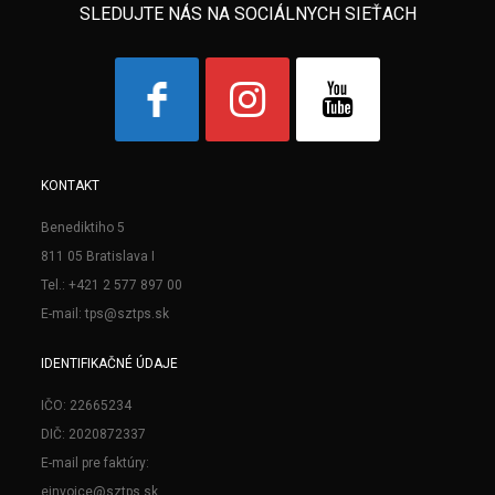
SLEDUJTE NÁS NA SOCIÁLNYCH SIEŤACH
KONTAKT
Benediktiho 5
811 05 Bratislava I
Tel.: +421 2 577 897 00
E-mail: tps@sztps.sk
IDENTIFIKAČNÉ ÚDAJE
IČO: 22665234
DIČ: 2020872337
E-mail pre faktúry:
einvoice@sztps.sk