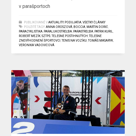
v parašportoch
PUBLIKOVANÉ V
AKTUALITY
,
PODUJATIA
,
VŠETKY ČLÁNKY
POUŽITÉ TAGY:
ANNA OROSZOVÁ
,
BOCCIA
,
MARTIN DORIČ
,
PARACYKLISTIKA
,
PARALUKOSTREĽBA
,
PARASTREĽBA
,
PATRIK KURIL
,
ROBERT MEZÍK
,
SZTPŠ
,
TELESNE POSTIHNUTÝCH
,
TELESNE
ZNEVÝHODNENÍ ŠPORTOVCI
,
TENIS NA VOZÍKU
,
TOMÁŠ MASARYK
,
VERONIKA VADOVIČOVÁ