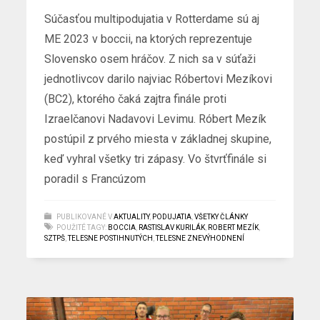
Súčasťou multipodujatia v Rotterdame sú aj
ME 2023 v boccii, na ktorých reprezentuje
Slovensko osem hráčov. Z nich sa v súťaži
jednotlivcov darilo najviac Róbertovi Mezíkovi
(BC2), ktorého čaká zajtra finále proti
Izraelčanovi Nadavovi Levimu. Róbert Mezík
postúpil z prvého miesta v základnej skupine,
keď vyhral všetky tri zápasy. Vo štvrťfinále si
poradil s Francúzom
PUBLIKOVANÉ V
AKTUALITY
,
PODUJATIA
,
VŠETKY ČLÁNKY
POUŽITÉ TAGY:
BOCCIA
,
RASTISLAV KURILÁK
,
ROBERT MEZÍK
,
SZTPŠ
,
TELESNE POSTIHNUTÝCH
,
TELESNE ZNEVÝHODNENÍ