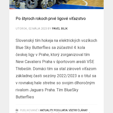
Po štyroch rokoch prvé ligové víťazstvo
UTOROK, 02 MÁJA 2023
BY
PAVEL BILIK
Slovenský tím hokeja na elektrických vozíkoch
Blue Sky Butterflies sa zúčastnil 4. kola
českej ligy v Prahe, ktorý zorganizoval tím
New Cavaliers Praha v športovom areáli VŠE
Třebešín. Domáci tím sa stal zároveň víťazom
základnej časti sezóny 2022/2023 a o titul sa
v rovnakej hale stretne so svojim dlhoročným
rivalom Jaguars Praha. Tím BlueSky
Butterflies
PUBLIKOVANÉ V
AKTUALITY
,
PODUJATIA
,
VŠETKY ČLÁNKY