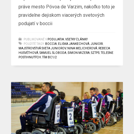
práve mesto Póvoa de Varzim, nakoľko toto je
pravidelne dejiskom viacerých svetových
podujatí v boccii
PUBLIKOVANÉ V
PODUJATIA
,
VŠETKY ČLÁNKY
POUŽITÉ TAGY:
BOCCIA
,
ELIŠKA JANKECHOVÁ
,
JUNIORI
,
MAJSTROVSTVÁ SVETA JUNIOROV
,
NINA MELICHEROVÁ
,
REBECA
HUSVÉTHOVÁ
,
SAMUEL SLOBODA
,
ŠIMON MIZERA
,
SZTPŠ
,
TELESNE
POSTIHNUTÝCH
,
TÍM BC1/2