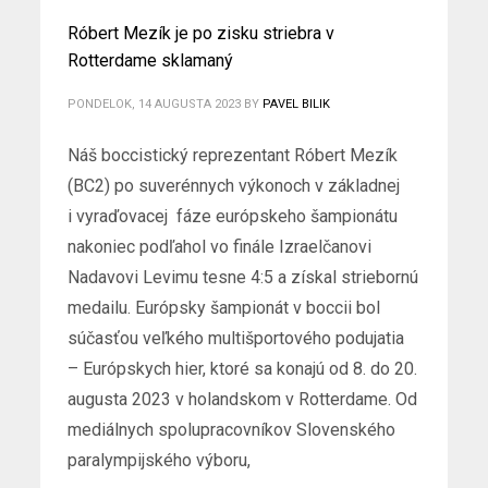
Róbert Mezík je po zisku striebra v
Rotterdame sklamaný
PONDELOK, 14 AUGUSTA 2023
BY
PAVEL BILIK
Náš boccistický reprezentant Róbert Mezík
(BC2) po suverénnych výkonoch v základnej
i vyraďovacej fáze európskeho šampionátu
nakoniec podľahol vo finále Izraelčanovi
Nadavovi Levimu tesne 4:5 a získal striebornú
medailu. Európsky šampionát v boccii bol
súčasťou veľkého multišportového podujatia
– Európskych hier, ktoré sa konajú od 8. do 20.
augusta 2023 v holandskom v Rotterdame. Od
mediálnych spolupracovníkov Slovenského
paralympijského výboru,