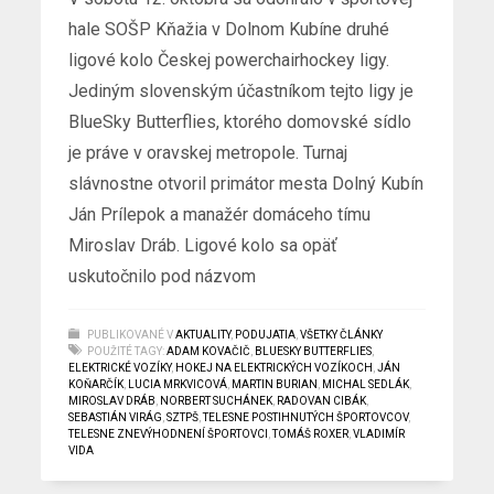
hale SOŠP Kňažia v Dolnom Kubíne druhé
ligové kolo Českej powerchairhockey ligy.
Jediným slovenským účastníkom tejto ligy je
BlueSky Butterflies, ktorého domovské sídlo
je práve v oravskej metropole. Turnaj
slávnostne otvoril primátor mesta Dolný Kubín
Ján Prílepok a manažér domáceho tímu
Miroslav Dráb. Ligové kolo sa opäť
uskutočnilo pod názvom
PUBLIKOVANÉ V
AKTUALITY
,
PODUJATIA
,
VŠETKY ČLÁNKY
POUŽITÉ TAGY:
ADAM KOVAČIČ
,
BLUESKY BUTTERFLIES
,
ELEKTRICKÉ VOZÍKY
,
HOKEJ NA ELEKTRICKÝCH VOZÍKOCH
,
JÁN
KOŇARČÍK
,
LUCIA MRKVICOVÁ
,
MARTIN BURIAN
,
MICHAL SEDLÁK
,
MIROSLAV DRÁB
,
NORBERT SUCHÁNEK
,
RADOVAN CIBÁK
,
SEBASTIÁN VIRÁG
,
SZTPŠ
,
TELESNE POSTIHNUTÝCH ŠPORTOVCOV
,
TELESNE ZNEVÝHODNENÍ ŠPORTOVCI
,
TOMÁŠ ROXER
,
VLADIMÍR
VIDA