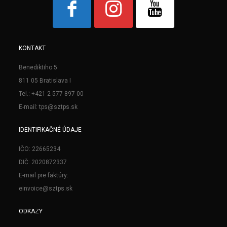
KONTAKT
Benediktiho 5
811 05 Bratislava I
Tel.: +421 2 577 897 00
E-mail: tps@sztps.sk
IDENTIFIKAČNÉ ÚDAJE
IČO: 22665234
DIČ: 2020872337
E-mail pre faktúry:
einvoice@sztps.sk
ODKAZY