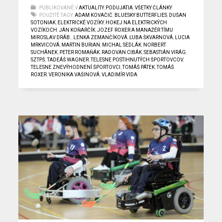
PUBLIKOVANÉ V
AKTUALITY
,
PODUJATIA
,
VŠETKY ČLÁNKY
POUŽITÉ TAGY:
ADAM KOVAČIČ
,
BLUESKY BUTTERFLIES
,
DUŠAN
SOTONIAK
,
ELEKTRICKÉ VOZÍKY
,
HOKEJ NA ELEKTRICKÝCH
VOZÍKOCH
,
JÁN KOŇARČÍK
,
JOZEF ROXER A MANAŽÉR TÍMU
MIROSLAV DRÁB.
,
LENKA ZEMANČÍKOVÁ
,
ĽUBA ŠKVARNOVÁ
,
LUCIA
MRKVICOVÁ
,
MARTIN BURIAN
,
MICHAL SEDLÁK
,
NORBERT
SUCHÁNEK
,
PETER ROMAŇÁK
,
RADOVAN CIBÁK
,
SEBASTIÁN VIRÁG
,
SZTPŠ
,
TADEÁŠ WAGNER
,
TELESNE POSTIHNUTÝCH ŠPORTOVCOV
,
TELESNE ZNEVÝHODNENÍ ŠPORTOVCI
,
TOMÁŠ PÁTEK
,
TOMÁŠ
ROXER
,
VERONIKA VAŠINOVÁ
,
VLADIMÍR VIDA