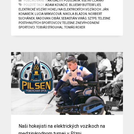
PUBLIKOVANÉ V
AKTUALITY
,
PODUJATIA
,
VŠETKY ČLÁNKY
POUŽITÉ TAGY:
ADAM KOVAČIČ
,
BLUESKY BUTTERFLIES
,
ELEKTRICKÉ VOZÍKY
,
HOKEJ NA ELEKTRICKÝCH VOZÍKOCH
,
JÁN
KOŇARČÍK
,
LUCIA MRKVICOVÁ
,
NIKOLA BLAŽOŇ
,
NORBERT
SUCHÁNEK
,
RADOVAN CIBÁK
,
SEBASTIÁN VIRÁG
,
SZTPŠ
,
TELESNE
POSTIHNUTÝCH ŠPORTOVCOV
,
TELESNE ZNEVÝHODNENÍ
ŠPORTOVCI
,
TOBIÁŠ STROUHAL
,
TOMÁŠ ROXER
Naši hokejisti na elektrických vozíkoch na
medzinárodnom turnaji v Plzni