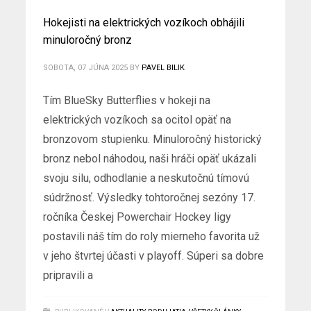
Hokejisti na elektrických vozíkoch obhájili
minuloročný bronz
SOBOTA, 07 JÚNA 2025
BY
PAVEL BILIK
Tím BlueSky Butterflies v hokeji na
elektrických vozíkoch sa ocitol opäť na
bronzovom stupienku. Minuloročný historický
bronz nebol náhodou, naši hráči opäť ukázali
svoju silu, odhodlanie a neskutočnú tímovú
súdržnosť. Výsledky tohtoročnej sezóny 17.
ročníka Českej Powerchair Hockey ligy
postavili náš tím do roly mierneho favorita už
v jeho štvrtej účasti v playoff. Súperi sa dobre
pripravili a