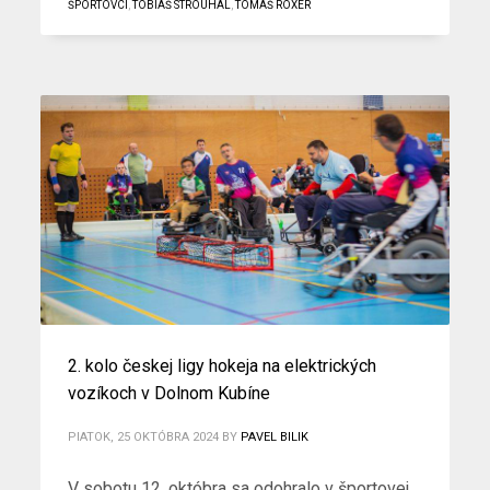
ŠPORTOVCI
,
TOBIÁŠ STROUHAL
,
TOMÁŠ ROXER
2. kolo českej ligy hokeja na elektrických
vozíkoch v Dolnom Kubíne
PIATOK, 25 OKTÓBRA 2024
BY
PAVEL BILIK
V sobotu 12. októbra sa odohralo v športovej