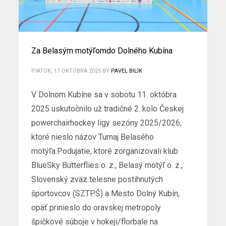
Za Belasým motýľomdo Dolného Kubína
PIATOK, 17 OKTÓBRA 2025
BY
PAVEL BILIK
V Dolnom Kubíne sa v sobotu 11. októbra
2025 uskutočnilo už tradičné 2. kolo Českej
powerchairhockey ligy sezóny 2025/2026,
ktoré nieslo názov Turnaj Belasého
motýľa.Podujatie, ktoré zorganizovali klub
BlueSky Butterflies o. z., Belasý motýľ o. z.,
Slovenský zväz telesne postihnutých
športovcov (SZTPŠ) a Mesto Dolný Kubín,
opäť prinieslo do oravskej metropoly
špičkové súboje v hokeji/florbale na