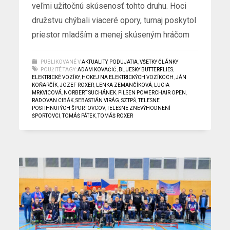
veľmi užitočnú skúsenosť tohto druhu. Hoci
družstvu chýbali viaceré opory, turnaj poskytol
priestor mladším a menej skúseným hráčom
PUBLIKOVANÉ V
AKTUALITY
,
PODUJATIA
,
VŠETKY ČLÁNKY
POUŽITÉ TAGY:
ADAM KOVAČIČ
,
BLUESKY BUTTERFLIES
,
ELEKTRICKÉ VOZÍKY
,
HOKEJ NA ELEKTRICKÝCH VOZÍKOCH
,
JÁN
KOŇARČÍK
,
JOZEF ROXER
,
LENKA ZEMANČÍKOVÁ
,
LUCIA
MRKVICOVÁ
,
NORBERT SUCHÁNEK
,
PILSEN POWERCHAIR OPEN
,
RADOVAN CIBÁK
,
SEBASTIÁN VIRÁG
,
SZTPŠ
,
TELESNE
POSTIHNUTÝCH ŠPORTOVCOV
,
TELESNE ZNEVÝHODNENÍ
ŠPORTOVCI
,
TOMÁŠ PÁTEK
,
TOMÁŠ ROXER