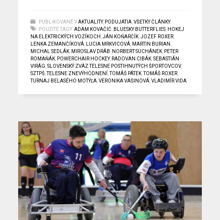
PUBLIKOVANÉ V
AKTUALITY
,
PODUJATIA
,
VŠETKY ČLÁNKY
POUŽITÉ TAGY:
ADAM KOVAČIČ
,
BLUESKY BUTTERFLIES
,
HOKEJ
NA ELEKTRICKÝCH VOZÍKOCH
,
JÁN KOŇARČÍK
,
JOZEF ROXER
,
LENKA ZEMANČÍKOVÁ
,
LUCIA MRKVICOVÁ
,
MARTIN BURIAN
,
MICHAL SEDLÁK
,
MIROSLAV DRÁB
,
NORBERT SUCHÁNEK
,
PETER
ROMAŇÁK
,
POWERCHAIR HOCKEY
,
RADOVAN CIBÁK
,
SEBASTIÁN
VIRÁG
,
SLOVENSKÝ ZVÄZ TELESNE POSTIHNUTÝCH ŠPORTOVCOV
,
SZTPŠ
,
TELESNE ZNEVÝHODNENÍ
,
TOMÁŠ PÁTEK
,
TOMÁŠ ROXER
,
TURNAJ BELASÉHO MOTÝĽA
,
VERONIKA VAŠINOVÁ
,
VLADIMÍR VIDA