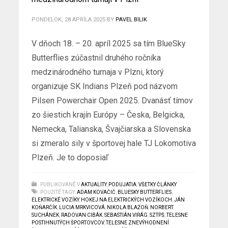
PONDELOK, 28 APRÍLA 2025
BY
PAVEL BILIK
V dňoch 18. – 20. apríl 2025 sa tím BlueSky
Butterflies zúčastnil druhého ročníka
medzinárodného turnaja v Plzni, ktorý
organizuje SK Indians Plzeň pod názvom
Pilsen Powerchair Open 2025. Dvanásť tímov
zo šiestich krajín Európy – Česka, Belgicka,
Nemecka, Talianska, Švajčiarska a Slovenska
si zmeralo sily v športovej hale TJ Lokomotiva
Plzeň. Je to doposiaľ
PUBLIKOVANÉ V
AKTUALITY
,
PODUJATIA
,
VŠETKY ČLÁNKY
POUŽITÉ TAGY:
ADAM KOVAČIČ
,
BLUESKY BUTTERFLIES
,
ELEKTRICKÉ VOZÍKY
,
HOKEJ NA ELEKTRICKÝCH VOZÍKOCH
,
JÁN
KOŇARČÍK
,
LUCIA MRKVICOVÁ
,
NIKOLA BLAŽOŇ
,
NORBERT
SUCHÁNEK
,
RADOVAN CIBÁK
,
SEBASTIÁN VIRÁG
,
SZTPŠ
,
TELESNE
POSTIHNUTÝCH ŠPORTOVCOV
,
TELESNE ZNEVÝHODNENÍ