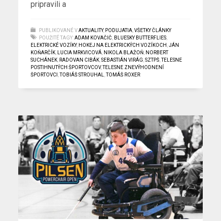
pripravili a
PUBLIKOVANÉ V
AKTUALITY
,
PODUJATIA
,
VŠETKY ČLÁNKY
POUŽITÉ TAGY:
ADAM KOVAČIČ
,
BLUESKY BUTTERFLIES
,
ELEKTRICKÉ VOZÍKY
,
HOKEJ NA ELEKTRICKÝCH VOZÍKOCH
,
JÁN
KOŇARČÍK
,
LUCIA MRKVICOVÁ
,
NIKOLA BLAŽOŇ
,
NORBERT
SUCHÁNEK
,
RADOVAN CIBÁK
,
SEBASTIÁN VIRÁG
,
SZTPŠ
,
TELESNE
POSTIHNUTÝCH ŠPORTOVCOV
,
TELESNE ZNEVÝHODNENÍ
ŠPORTOVCI
,
TOBIÁŠ STROUHAL
,
TOMÁŠ ROXER