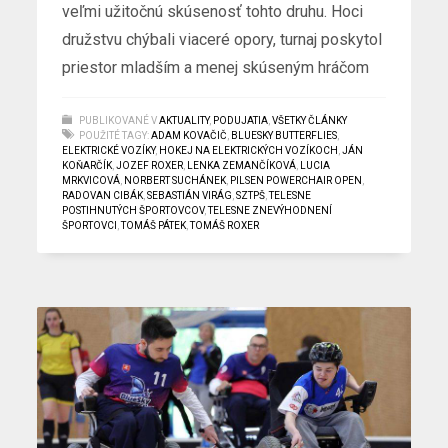
veľmi užitočnú skúsenosť tohto druhu. Hoci
družstvu chýbali viaceré opory, turnaj poskytol
priestor mladším a menej skúseným hráčom
PUBLIKOVANÉ V
AKTUALITY
,
PODUJATIA
,
VŠETKY ČLÁNKY
POUŽITÉ TAGY:
ADAM KOVAČIČ
,
BLUESKY BUTTERFLIES
,
ELEKTRICKÉ VOZÍKY
,
HOKEJ NA ELEKTRICKÝCH VOZÍKOCH
,
JÁN
KOŇARČÍK
,
JOZEF ROXER
,
LENKA ZEMANČÍKOVÁ
,
LUCIA
MRKVICOVÁ
,
NORBERT SUCHÁNEK
,
PILSEN POWERCHAIR OPEN
,
RADOVAN CIBÁK
,
SEBASTIÁN VIRÁG
,
SZTPŠ
,
TELESNE
POSTIHNUTÝCH ŠPORTOVCOV
,
TELESNE ZNEVÝHODNENÍ
ŠPORTOVCI
,
TOMÁŠ PÁTEK
,
TOMÁŠ ROXER