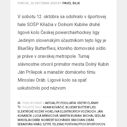
PIATOK, 25 OKTÓBRA 2024
BY
PAVEL BILIK
V sobotu 12. októbra sa odohralo v športovej
hale SOŠP Kňažia v Dolnom Kubíne druhé
ligové kolo Českej powerchairhockey ligy.
Jediným slovenským účastníkom tejto ligy je
BlueSky Butterflies, ktorého domovské sídlo
je práve v oravskej metropole. Turnaj
slávnostne otvoril primátor mesta Dolný Kubín
Ján Prílepok a manažér domáceho tímu
Miroslav Dráb. Ligové kolo sa opäť
uskutočnilo pod názvom
PUBLIKOVANÉ V
AKTUALITY
,
PODUJATIA
,
VŠETKY ČLÁNKY
POUŽITÉ TAGY:
ADAM KOVAČIČ
,
BLUESKY BUTTERFLIES
,
ELEKTRICKÉ VOZÍKY
,
HOKEJ NA ELEKTRICKÝCH VOZÍKOCH
,
JÁN
KOŇARČÍK
,
LUCIA MRKVICOVÁ
,
MARTIN BURIAN
,
MICHAL SEDLÁK
,
MIROSLAV DRÁB
,
NORBERT SUCHÁNEK
,
RADOVAN CIBÁK
,
SEBASTIÁN VIRÁG
,
SZTPŠ
,
TELESNE POSTIHNUTÝCH ŠPORTOVCOV
,