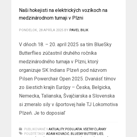
Naši hokejisti na elektrických vozíkoch na
medzinárodnom turnaji v Plzni
PONDELOK, 28 APRÍLA 2025
BY
PAVEL BILIK
V dňoch 18. – 20. apríl 2025 sa tím BlueSky
Butterflies zúčastnil druhého ročníka
medzinárodného turnaja v Plzni, ktorý
organizuje SK Indians Plzeň pod názvom
Pilsen Powerchair Open 2025. Dvanásť tímov
zo šiestich krajín Európy – Česka, Belgicka,
Nemecka, Talianska, Švajčiarska a Slovenska
si zmeralo sily v športovej hale TJ Lokomotiva
Plzeň. Je to doposiaľ
PUBLIKOVANÉ V
AKTUALITY
,
PODUJATIA
,
VŠETKY ČLÁNKY
POUŽITÉ TAGY:
ADAM KOVAČIČ
,
BLUESKY BUTTERFLIES
,