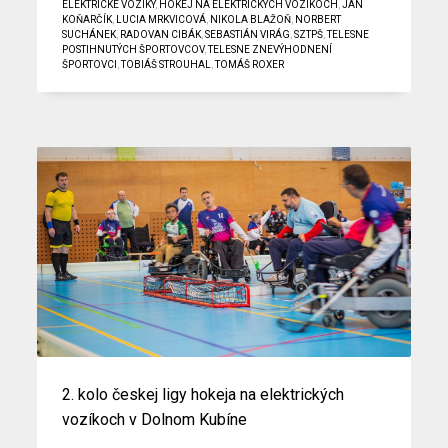
ELEKTRICKÉ VOZÍKY
,
HOKEJ NA ELEKTRICKÝCH VOZÍKOCH
,
JÁN
KOŇARČÍK
,
LUCIA MRKVICOVÁ
,
NIKOLA BLAŽOŇ
,
NORBERT
SUCHÁNEK
,
RADOVAN CIBÁK
,
SEBASTIÁN VIRÁG
,
SZTPŠ
,
TELESNE
POSTIHNUTÝCH ŠPORTOVCOV
,
TELESNE ZNEVÝHODNENÍ
ŠPORTOVCI
,
TOBIÁŠ STROUHAL
,
TOMÁŠ ROXER
2. kolo českej ligy hokeja na elektrických
vozíkoch v Dolnom Kubíne