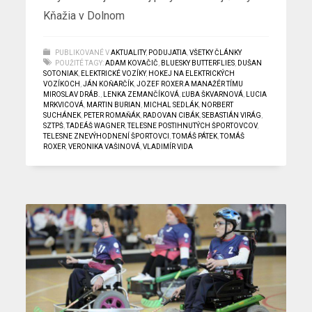
Kňažia v Dolnom
PUBLIKOVANÉ V
AKTUALITY
,
PODUJATIA
,
VŠETKY ČLÁNKY
POUŽITÉ TAGY:
ADAM KOVAČIČ
,
BLUESKY BUTTERFLIES
,
DUŠAN
SOTONIAK
,
ELEKTRICKÉ VOZÍKY
,
HOKEJ NA ELEKTRICKÝCH
VOZÍKOCH
,
JÁN KOŇARČÍK
,
JOZEF ROXER A MANAŽÉR TÍMU
MIROSLAV DRÁB.
,
LENKA ZEMANČÍKOVÁ
,
ĽUBA ŠKVARNOVÁ
,
LUCIA
MRKVICOVÁ
,
MARTIN BURIAN
,
MICHAL SEDLÁK
,
NORBERT
SUCHÁNEK
,
PETER ROMAŇÁK
,
RADOVAN CIBÁK
,
SEBASTIÁN VIRÁG
,
SZTPŠ
,
TADEÁŠ WAGNER
,
TELESNE POSTIHNUTÝCH ŠPORTOVCOV
,
TELESNE ZNEVÝHODNENÍ ŠPORTOVCI
,
TOMÁŠ PÁTEK
,
TOMÁŠ
ROXER
,
VERONIKA VAŠINOVÁ
,
VLADIMÍR VIDA