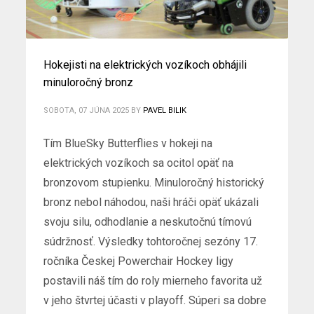
Hokejisti na elektrických vozíkoch obhájili
minuloročný bronz
SOBOTA, 07 JÚNA 2025
BY
PAVEL BILIK
Tím BlueSky Butterflies v hokeji na
elektrických vozíkoch sa ocitol opäť na
bronzovom stupienku. Minuloročný historický
bronz nebol náhodou, naši hráči opäť ukázali
svoju silu, odhodlanie a neskutočnú tímovú
súdržnosť. Výsledky tohtoročnej sezóny 17.
ročníka Českej Powerchair Hockey ligy
postavili náš tím do roly mierneho favorita už
v jeho štvrtej účasti v playoff. Súperi sa dobre