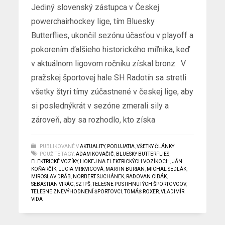
Jediný slovenský zástupca v Českej
powerchairhockey lige, tím Bluesky
Butterflies, ukončil sezónu účasťou v playoff a
pokorením ďalšieho historického míľnika, keď
v aktuálnom ligovom ročníku získal bronz. V
pražskej športovej hale SH Radotín sa stretli
všetky štyri tímy zúčastnené v českej lige, aby
si poslednýkrát v sezóne zmerali sily a
zároveň, aby sa rozhodlo, kto získa
PUBLIKOVANÉ V
AKTUALITY
,
PODUJATIA
,
VŠETKY ČLÁNKY
POUŽITÉ TAGY:
ADAM KOVAČIČ
,
BLUESKY BUTTERFLIES
,
ELEKTRICKÉ VOZÍKY
,
HOKEJ NA ELEKTRICKÝCH VOZÍKOCH
,
JÁN
KOŇARČÍK
,
LUCIA MRKVICOVÁ
,
MARTIN BURIAN
,
MICHAL SEDLÁK
,
MIROSLAV DRÁB
,
NORBERT SUCHÁNEK
,
RADOVAN CIBÁK
,
SEBASTIAN VIRÁG
,
SZTPŠ
,
TELESNE POSTIHNUTÝCH ŠPORTOVCOV
,
TELESNE ZNEVÝHODNENÍ ŠPORTOVCI
,
TOMÁŠ ROXER
,
VLADIMÍR
VIDA