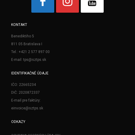
KONTAKT
Benediktiho 5
811 05 Bratislava I
Tel.: +421 2 577 897 00
E-mail: tps@sztps.sk
IDENTIFIKAČNÉ ÚDAJE
IČO: 22665234
DIČ: 2020872337
E-mail pre faktúry:
einvoice@sztps.sk
ODKAZY