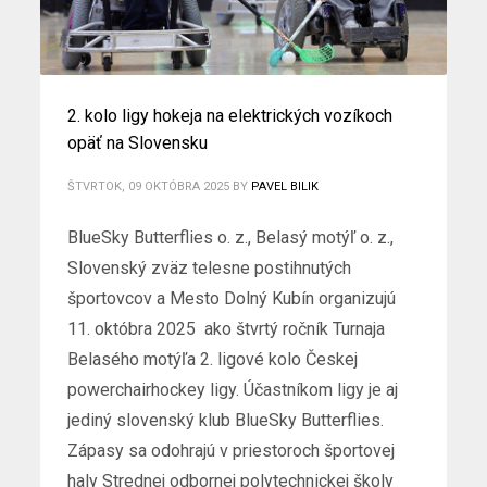
2. kolo ligy hokeja na elektrických vozíkoch
opäť na Slovensku
ŠTVRTOK, 09 OKTÓBRA 2025
BY
PAVEL BILIK
BlueSky Butterflies o. z., Belasý motýľ o. z.,
Slovenský zväz telesne postihnutých
športovcov a Mesto Dolný Kubín organizujú
11. októbra 2025 ako štvrtý ročník Turnaja
Belasého motýľa 2. ligové kolo Českej
powerchairhockey ligy. Účastníkom ligy je aj
jediný slovenský klub BlueSky Butterflies.
Zápasy sa odohrajú v priestoroch športovej
haly Strednej odbornej polytechnickej školy