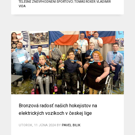
TELESNE ZNEVÝHODNENÍ ŠPORTOVCI
,
TOMÁŠ ROXER
,
VLADIMÍR
VIDA
Bronzová radosť našich hokejistov na
elektrických vozíkoch v českej lige
UTOROK, 11 JÚNA 2024
BY
PAVEL BILIK