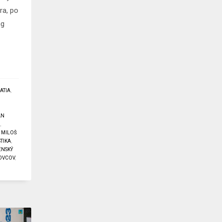
ra, po
ng
.
ATIA
,
ÁN
R
,
,
MILOŠ
TIKA
,
ENSKÝ
TOVCOV
,