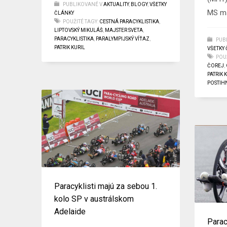
PUBLIKOVANÉ V
AKTUALITY
,
BLOGY
,
VŠETKY
MS ma
ČLÁNKY
POUŽITÉ TAGY:
CESTNÁ PARACYKLISTIKA
,
LIPTOVSKÝ MIKULÁŠ
,
MAJSTER SVETA
,
PARACYKLISTIKA
,
PARALYMPIJSKÝ VÍŤAZ
,
PUB
PATRIK KURIL
VŠETKY
POUŽ
ČOREJ
,
PATRIK 
POSTIH
Paracyklisti majú za sebou 1.
kolo SP v austrálskom
Adelaide
Parac