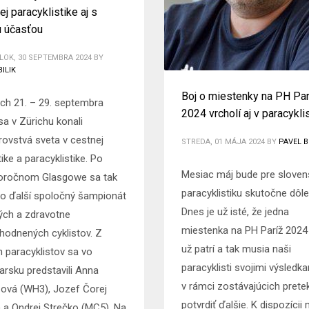
ej paracyklistike aj s
u účasťou
OK, 30 SEPTEMBRA 2024
BY
BILIK
Boj o miestenky na PH Par
ch 21. – 29. septembra
2024 vrcholí aj v paracykli
sa v Zürichu konali
rovstvá sveta v cestnej
STREDA, 01 MÁJA 2024
BY
PAVEL B
tike a paracyklistike. Po
Mesiac máj bude pre sloven
oročnom Glasgowe sa tak
paracyklistiku skutočne dôlež
 o ďalší spoločný šampionát
Dnes je už isté, že jedna
ých a zdravotne
miestenka na PH Paríž 202
hodnených cyklistov. Z
už patrí a tak musia naši
h paracyklistov sa vo
paracyklisti svojimi výsledk
iarsku predstavili Anna
v rámci zostávajúcich prete
ová (WH3), Jozef Čorej
potvrdiť ďalšie. K dispozícii
 a Ondrej Strečko (MC5). Na