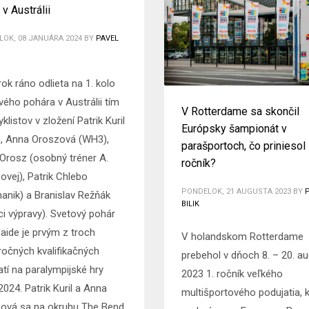
 v Austrálii
OK, 08 JANUÁRA 2024
BY
PAVEL
ok ráno odlieta na 1. kolo
vého pohára v Austrálii tím
V Rotterdame sa skončil
klistov v zložení Patrik Kuril
Európsky šampionát v
, Anna Oroszová (WH3),
parašportoch, čo priniesol 
 Orosz (osobný tréner A.
ročník?
ovej), Patrik Chlebo
PONDELOK, 21 AUGUSTA 2023
BY
anik) a Branislav Režňák
BILIK
ci výpravy). Svetový pohár
laide je prvým z troch
V holandskom Rotterdame
ročných kvalifikačných
prebehol v dňoch 8. – 20. a
atí na paralympijské hry
2023 1. ročník veľkého
2024. Patrik Kuril a Anna
multišportového podujatia, 
ová sa na okruhu The Bend