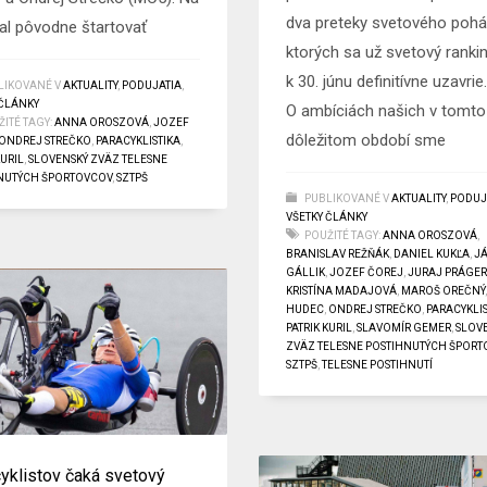
dva preteky svetového pohá
l pôvodne štartovať
ktorých sa už svetový ranki
k 30. júnu definitívne uzavrie
LIKOVANÉ V
AKTUALITY
,
PODUJATIA
,
 ČLÁNKY
O ambíciách našich v tomto
ITÉ TAGY:
ANNA OROSZOVÁ
,
JOZEF
dôležitom období sme
ONDREJ STREČKO
,
PARACYKLISTIKA
,
KURIL
,
SLOVENSKÝ ZVÄZ TELESNE
NUTÝCH ŠPORTOVCOV
,
SZTPŠ
PUBLIKOVANÉ V
AKTUALITY
,
PODUJ
VŠETKY ČLÁNKY
POUŽITÉ TAGY:
ANNA OROSZOVÁ
,
BRANISLAV REŽŇÁK
,
DANIEL KUKĽA
,
J
GÁLLIK
,
JOZEF ČOREJ
,
JURAJ PRÁGE
KRISTÍNA MADAJOVÁ
,
MAROŠ OREČNÝ
HUDEC
,
ONDREJ STREČKO
,
PARACYKLIS
PATRIK KURIL
,
SLAVOMÍR GEMER
,
SLOV
ZVÄZ TELESNE POSTIHNUTÝCH ŠPOR
SZTPŠ
,
TELESNE POSTIHNUTÍ
yklistov čaká svetový