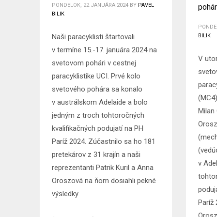
PONDELOK, 22 JANUÁRA 2024
BY
PAVEL
pohár
BILIK
PONDEL
Naši paracyklisti štartovali
BILIK
v termíne 15.-17. januára 2024 na
V utor
svetovom pohári v cestnej
sveto
paracyklistike UCI. Prvé kolo
paracy
svetového pohára sa konalo
(MC4)
v austrálskom Adelaide a bolo
Milan
jedným z troch tohtoročných
Orosz
kvalifikačných podujatí na PH
(mech
Paríž 2024. Zúčastnilo sa ho 181
(vedú
pretekárov z 31 krajín a naši
v Ade
reprezentanti Patrik Kuril a Anna
tohto
Oroszová na ňom dosiahli pekné
poduj
výsledky
Paríž 
Orosz