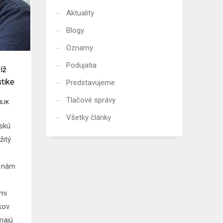
Aktuality
Blogy
Oznamy
Podujatia
íž
stike
Predstavujeme
Tlačové správy
ILIK
Všetky články
skú
itý.
4 nám
ami
kov
 majú