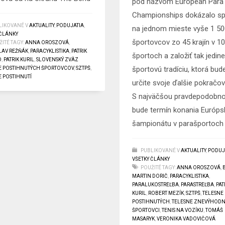
pod názvom European Para
Championships dokázalo spo
LIKOVANÉ V
AKTUALITY
,
PODUJATIA
,
na jednom mieste vyše 1 5
 ČLÁNKY
športovcov zo 45 krajín v 1
ITÉ TAGY:
ANNA OROSZOVÁ
,
LAV REŽŇÁK
,
PARACYKLISTIKA
,
PATRIK
športoch a založiť tak jedin
O
,
PATRIK KURIL
,
SLOVENSKÝ ZVÄZ
športovú tradíciu, ktorá bu
E POSTIHNUTÝCH ŠPORTOVCOV
,
SZTPŠ
,
E POSTIHNUTÍ
určite svoje ďalšie pokračov
S najväčšou pravdepodobn
bude termín konania Európ
šampionátu v parašportoch
PUBLIKOVANÉ V
AKTUALITY
,
PODUJ
VŠETKY ČLÁNKY
POUŽITÉ TAGY:
ANNA OROSZOVÁ
,
MARTIN DORIČ
,
PARACYKLISTIKA
,
PARALUKOSTREĽBA
,
PARASTREĽBA
,
PAT
KURIL
,
ROBERT MEZÍK
,
SZTPŠ
,
TELESNE
POSTIHNUTÝCH
,
TELESNE ZNEVÝHODN
ŠPORTOVCI
,
TENIS NA VOZÍKU
,
TOMÁŠ
MASARYK
,
VERONIKA VADOVIČOVÁ