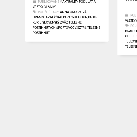
PUBLIKOVANÉ V
AKTUALITY
,
PODUJATIA
,
VŠETKY ČLÁNKY
POUŽITÉ TAGY:
ANNA OROSZOVÁ
,
PUB
BRANISLAV REŽŇÁK
,
PARACYKLISTIKA
,
PATRIK
VŠETKY
KURIL
,
SLOVENSKÝ ZVÄZ TELESNE
POUŽ
POSTIHNUTÝCH ŠPORTOVCOV
,
SZTPŠ
,
TELESNE
BRANIS
POSTIHNUTÍ
CHLEB
TELESN
TELESN