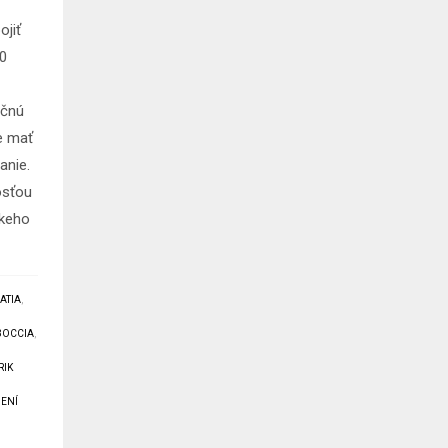
jiť
00
0
ečnú
de mať
anie.
osťou
skeho
ATIA
,
BOCCIA
,
RIK
ENÍ