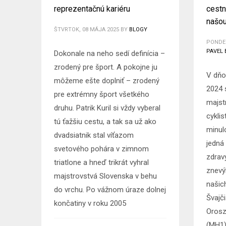
reprezentačnú kariéru
cestn
našo
ŠTVRTOK, 08 MÁJA 2025
BY
BLOGY
PONDEL
PAVEL 
Dokonale na neho sedí definícia –
zrodený pre šport. A pokojne ju
V dňo
môžeme ešte doplniť – zrodený
2024 
pre extrémny šport všetkého
majst
druhu. Patrik Kuril si vždy vyberal
cyklis
tú ťažšiu cestu, a tak sa už ako
minul
dvadsiatnik stal víťazom
jedná
svetového pohára v zimnom
zdrav
triatlone a hneď trikrát vyhral
znevý
majstrovstvá Slovenska v behu
našic
do vrchu. Po vážnom úraze dolnej
Švajč
končatiny v roku 2005
Orosz
(MH1)