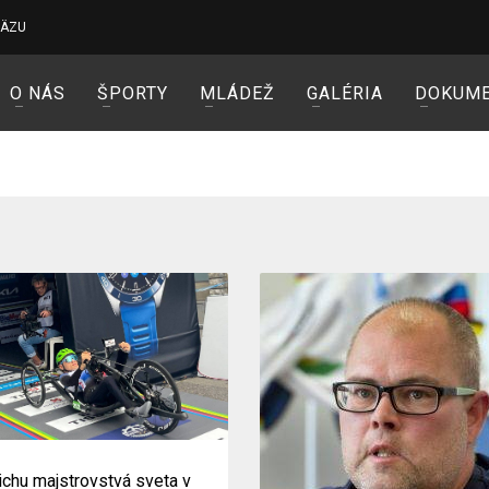
VÄZU
O NÁS
ŠPORTY
MLÁDEŽ
GALÉRIA
DOKUM
ichu majstrovstvá sveta v