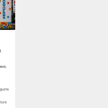
I.
PAVEL
ugusta
ktoré