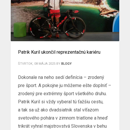
Patrik Kuril ukončil reprezentačnú kariéru
ŠTVRTOK, 08 MÁJA 2025
BY
BLOGY
Dokonale na neho sedí definícia – zrodený
pre šport. A pokojne ju môžeme ešte doplniť –
zrodený pre extrémny šport všetkého druhu.
Patrik Kuril si vždy vyberal tú ťažšiu cestu,
a tak sa už ako dvadsiatnik stal víťazom
svetového pohára v zimnom triatlone a hneď
trikrát vyhral majstrovstvá Slovenska v behu