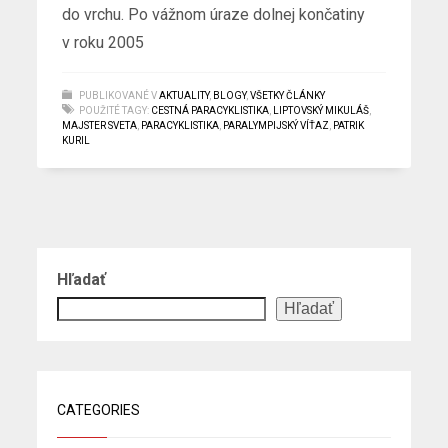
do vrchu. Po vážnom úraze dolnej končatiny
v roku 2005
PUBLIKOVANÉ V
AKTUALITY
,
BLOGY
,
VŠETKY ČLÁNKY
POUŽITÉ TAGY:
CESTNÁ PARACYKLISTIKA
,
LIPTOVSKÝ MIKULÁŠ
,
MAJSTER SVETA
,
PARACYKLISTIKA
,
PARALYMPIJSKÝ VÍŤAZ
,
PATRIK
KURIL
Hľadať
Hľadať
CATEGORIES