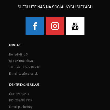
SLEDUJTE NÁS NA SOCIÁLNYCH SIEŤACH
KONTAKT
Benediktiho 5
811 05 Bratislava I
Tel.: +421 2 577 897 00
E-mail: tps@sztps.sk
IDENTIFIKAČNÉ ÚDAJE
IČO: 22665234
DIČ: 2020872337
E-mail pre faktúry: