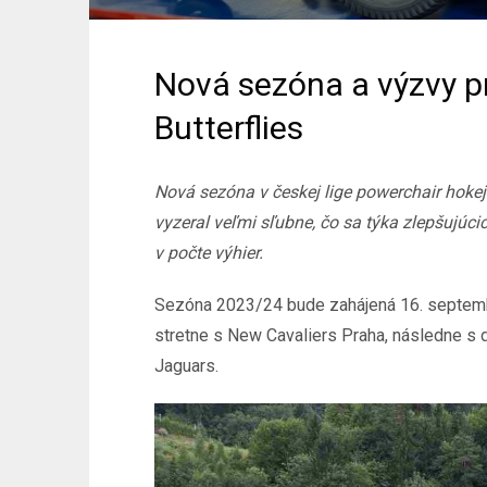
Nová sezóna a výzvy pr
Butterflies
Nová sezóna v českej lige powerchair hoke
vyzeral veľmi sľubne, čo sa týka zlepšujúc
v počte výhier.
Sezóna 2023/24 bude zahájená 16. septembr
stretne s New Cavaliers Praha, následne s 
Jaguars.