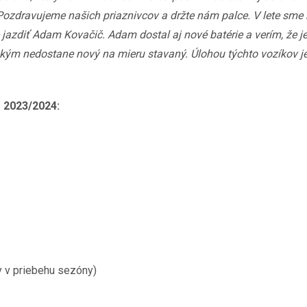
ozdravujeme našich priaznivcov a držte nám palce. V lete sme kú
 jazdiť Adam Kovačič. Adam dostal aj nové batérie a verím, že 
 kým nedostane nový na mieru stavaný. Úlohou týchto vozíkov je
e 2023/2024:
 v priebehu sezóny)