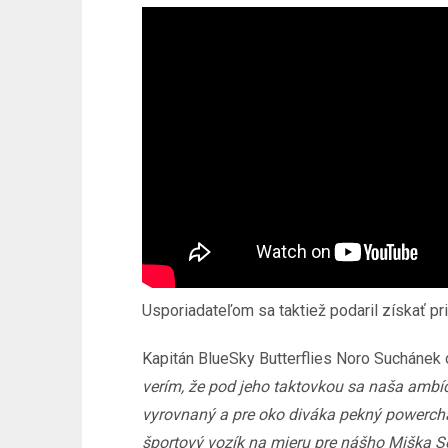
Usporiadateľom sa taktiež podaril získať p
Kapitán BlueSky Butterflies Noro Suchánek 
verím, že pod jeho taktovkou sa naša ambíc
vyrovnaný a pre oko diváka pekný powerchai
športový vozík na mieru pre nášho Miška Se