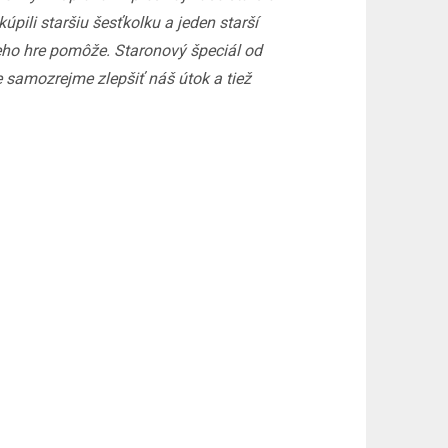
pili staršiu šesťkolku a jeden starší
jeho hre pomôže. Staronový špeciál od
 samozrejme zlepšiť náš útok a tiež