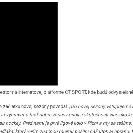
riestor na internetovej platforme ČT SPORT, kde budú odvysielan
o začiatku novej sezóny povedal:
„Do novej sezóny vstupujeme
ia vyhrávať a hrať dobre zápasy priblíži skutočnosti viac ako k
r hockey. Pred nami je prvé ligové kolo v Plzni a my sa teším
dláka, ktorý verím značnou mierou posilní náš útok aj obranu. 