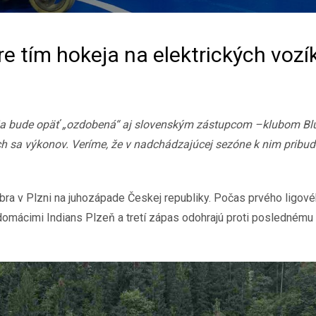
e tím hokeja na elektrických voz
ja bude opäť „ozdobená“ aj slovenským zástupcom –klubom Blue
ich sa výkonov. Veríme, že v nadchádzajúcej sezóne k nim pribud
a v Plzni na juhozápade Českej republiky. Počas prvého ligové
domácimi Indians Plzeň a tretí zápas odohrajú proti poslednému 