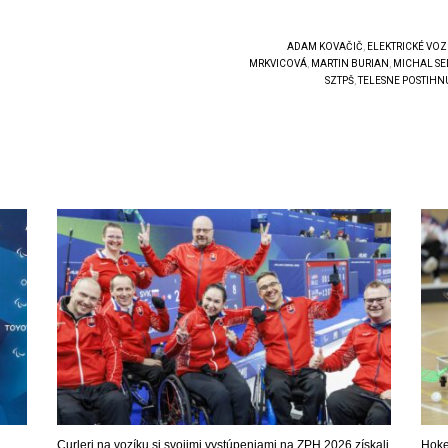
ADAM KOVAČIČ
,
ELEKTRICKÉ VOZ
MRKVICOVÁ
,
MARTIN BURIAN
,
MICHAL SE
SZTPŠ
,
TELESNE POSTIHN
Curleri na vozíku si svojimi vystúpeniami na ZPH 2026 získali
Hokej