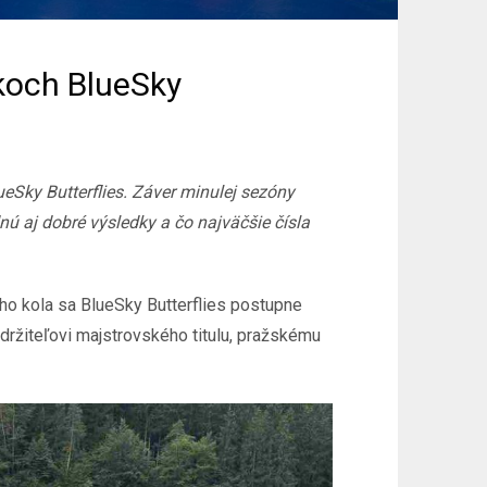
íkoch BlueSky
Sky Butterflies. Záver minulej sezóny
nú aj dobré výsledky a čo najväčšie čísla
ho kola sa BlueSky Butterflies postupne
držiteľovi majstrovského titulu, pražskému