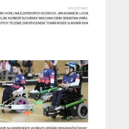
POUŽITÉ TAGY:
ÍKY
,
HOKEJ NA ELEKTRICKÝCH VOZÍKOCH
,
JÁN KOŇARČÍK
,
LUCIA
DLÁK
,
NORBERT SUCHÁNEK
,
RADOVAN CIBÁK
,
SEBASTIAN VIRÁG
,
UTÝCH
,
TELESNE ZNEVÝHODNENÍ
,
TOMÁŠ ROXER
,
VLADIMÍR VIDA
isti na elektrických vozíkoch obhájili minuloročný bronz