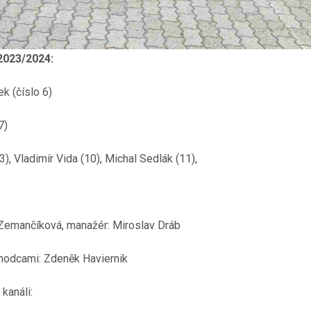
2023/2024:
k (číslo 6)
7)
), Vladimír Vida (10), Michal Sedlák (11),
 Zemančíková, manažér: Miroslav Dráb
hodcami: Zdeněk Haviernik
kanáli: