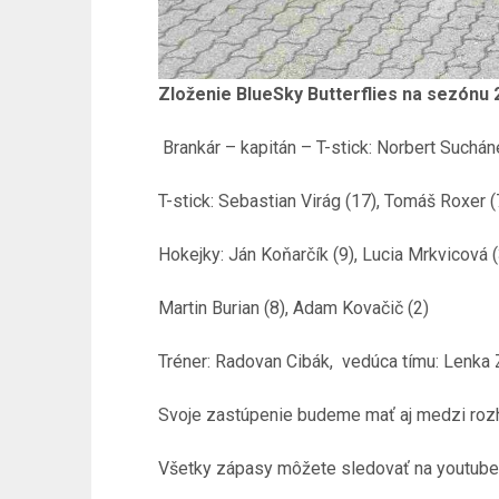
Zloženie BlueSky Butterflies na sezónu 
Brankár – kapitán – T-stick: Norbert Sucháne
T-stick: Sebastian Virág (17), Tomáš Roxer (
Hokejky: Ján Koňarčík (9), Lucia Mrkvicová (3
Martin Burian (8), Adam Kovačič (2)
Tréner: Radovan Cibák, vedúca tímu: Lenka
Svoje zastúpenie budeme mať aj medzi roz
Všetky zápasy môžete sledovať na youtube 