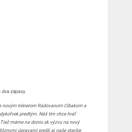
é dva zápasy.
 s novým trénerom Radovanom Cibakom a
edykoľvek predtým. Náš tím chce hrať
e. Tiež máme na donio.sk výzvu na nový
Rôznymi úpravami prešli aj naše staršie