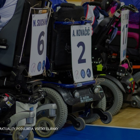
AKTUALITY
,
PODUJATIA
,
VŠETKY ČLÁNKY