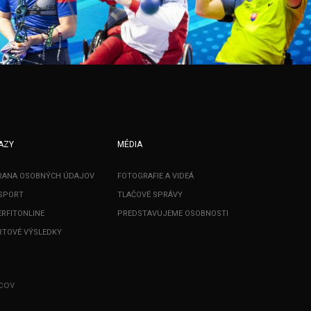
AZY
MÉDIA
RANA OSOBNÝCH ÚDAJOV
FOTOGRAFIE A VIDEÁ
SPORT
TLAČOVÉ SPRÁVY
RFITONLINE
PREDSTAVUJEME OSOBNOSTI
TOVÉ VÝSLEDKY
cov