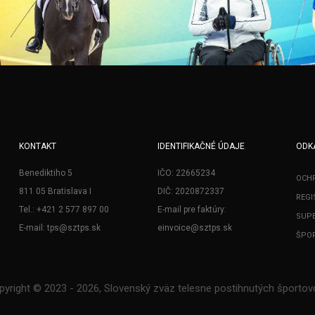
KONTAKT
IDENTIFIKAČNÉ ÚDAJE
ODK
Benediktiho 5
IČO: 22665234
OCH
811 05 Bratislava I
DIČ: 2020872337
REGI
Tel.: +421 2 577 897 00
E-mail pre faktúry:
SUPE
E-mail: tps@sztps.sk
einvoice@sztps.sk
ŠPOR
pyright © 2023 - 2026, Slovenský zväz telesne postihnutých športov