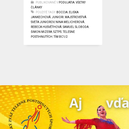
PUBLIKOVANÉ V
PODUJATIA
,
VŠETKY
ČLÁNKY
POUŽITÉ TAGY:
BOCCIA
,
ELIŠKA
JANKECHOVÁ
,
JUNIORI
,
MAJSTROVSTVÁ
SVETA JUNIOROV
,
NINA MELICHEROVÁ
,
REBECA HUSVÉTHOVÁ
,
SAMUEL SLOBODA
,
ŠIMON MIZERA
,
SZTPŠ
,
TELESNE
POSTIHNUTÝCH
,
TÍM BC1/2