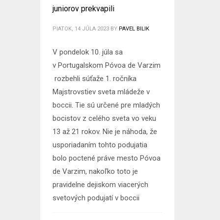
juniorov prekvapili
PIATOK, 14 JÚLA 2023
BY
PAVEL BILIK
V pondelok 10. júla sa
v Portugalskom Póvoa de Varzim
rozbehli súťaže 1. ročníka
Majstrovstiev sveta mládeže v
boccii. Tie sú určené pre mladých
bocistov z celého sveta vo veku
13 až 21 rokov. Nie je náhoda, že
usporiadaním tohto podujatia
bolo poctené práve mesto Póvoa
de Varzim, nakoľko toto je
pravidelne dejiskom viacerých
svetových podujatí v boccii