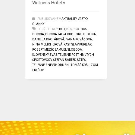
Wellness Hotel v
PUBLIKOVANÉ V
AKTUALITY
,
VŠETKY
ČLÁNKY
POUŽITÉ TAGY:
BC1
,
BC2
,
BC4
,
BC5
,
BOCCIA
,
BOCCIA TATRA CUP
,
BORIS KLOHNA
,
DANIELA DROTÁROVÁ
,
IVANA KOVÁČOVÁ
,
NINA MELICHEROVÁ
,
RASTISLAV KURILÁK
,
ROBERT MEZÍK
,
SAMUEL SLOBODA
,
SLOVENSKÝ ZVÄZ TELESNE POSTIHNUTÝCH
ŠPORTOVCOV
,
ŠTEFAN BARTEK
,
SZTPŠ
,
TELESNE ZNEVÝHODNENÍ
,
TOMÁŠ KRÁL
,
ZOM
PREŠOV