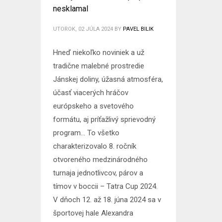
nesklamal
UTOROK, 02 JÚLA 2024
BY
PAVEL BILIK
Hneď niekoľko noviniek a už
tradične malebné prostredie
Jánskej doliny, úžasná atmosféra,
účasť viacerých hráčov
európskeho a svetového
formátu, aj príťažlivý sprievodný
program… To všetko
charakterizovalo 8. ročník
otvoreného medzinárodného
turnaja jednotlivcov, párov a
tímov v boccii – Tatra Cup 2024.
V dňoch 12. až 18. júna 2024 sa v
športovej hale Alexandra