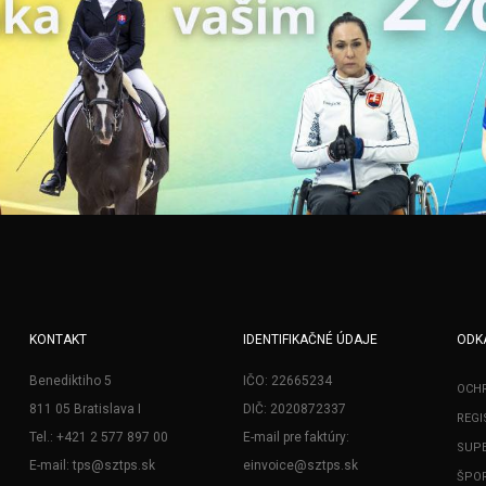
KONTAKT
IDENTIFIKAČNÉ ÚDAJE
ODK
Benediktiho 5
IČO: 22665234
OCH
811 05 Bratislava I
DIČ: 2020872337
REGI
Tel.: +421 2 577 897 00
E-mail pre faktúry:
SUPE
E-mail: tps@sztps.sk
einvoice@sztps.sk
ŠPOR