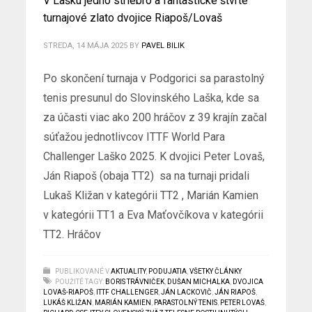
V Lašku jedno striebro a fantastické štvrté
turnajové zlato dvojice Riapoš/Lovaš
STREDA, 14 MÁJA 2025
BY
PAVEL BILIK
Po skončení turnaja v Podgorici sa parastolný
tenis presunul do Slovinského Laška, kde sa
za účasti viac ako 200 hráčov z 39 krajín začal
súťažou jednotlivcov ITTF World Para
Challenger Laško 2025. K dvojici Peter Lovaš,
Ján Riapoš (obaja TT2) sa na turnaji pridali
Lukaš Kližan v kategórii TT2 , Marián Kamien
v kategórii TT1 a Eva Maťovčíkova v kategórii
TT2. Hráčov
PUBLIKOVANÉ V
AKTUALITY
,
PODUJATIA
,
VŠETKY ČLÁNKY
POUŽITÉ TAGY:
BORIS TRÁVNIČEK
,
DUŠAN MICHALKA
,
DVOJICA
LOVAŠ-RIAPOŠ
,
ITTF CHALLENGER
,
JÁN LACKOVIČ
,
JÁN RIAPOŠ
,
LUKÁŠ KLIŽAN
,
MARIÁN KAMIEN
,
PARASTOLNÝ TENIS
,
PETER LOVAŠ
,