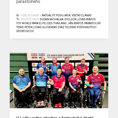
parastolného
PUBLIKOVANÉ V
AKTUALITY
,
PODUJATIA
,
VŠETKY ČLÁNKY
POUŽITÉ TAGY:
DUŠAN MICHALKA
,
DVOJICA LOVAŠ-RIAPOŠ
,
ITTF WORLD PARA ELITE 2025 THAILAND
,
JÁN RIAPOŠ
,
PARASTOLNÝ
TENIS
,
PETER LOVAŠ
,
SLOVENSKÝ ZVÄZ TELESNE POSTIHNUTÝCH
ŠPORTOVCOV