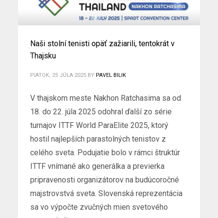
Naši stolní tenisti opäť zažiarili, tentokrát v
Thajsku
PIATOK, 25 JÚLA 2025
BY
PAVEL BILIK
V thajskom meste Nakhon Ratchasima sa od
18. do 22. júla 2025 odohral ďalší zo série
turnajov ITTF World ParaElite 2025, ktorý
hostil najlepších parastolných tenistov z
celého sveta. Podujatie bolo v rámci štruktúr
ITTF vnímané ako generálka a previerka
pripravenosti organizátorov na budúcoročné
majstrovstvá sveta. Slovenská reprezentácia
sa vo výpočte zvučných mien svetového