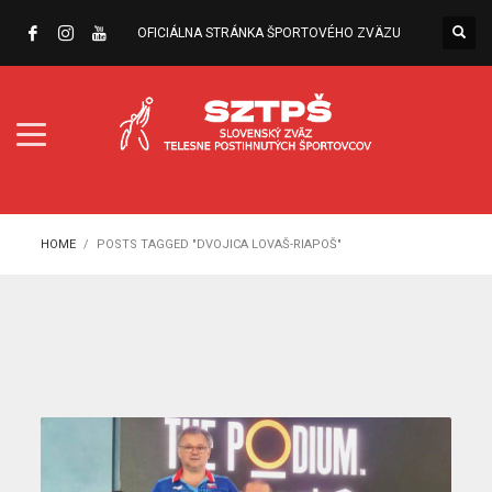
OFICIÁLNA STRÁNKA ŠPORTOVÉHO ZVÄZU
HOME
POSTS TAGGED "DVOJICA LOVAŠ-RIAPOŠ"