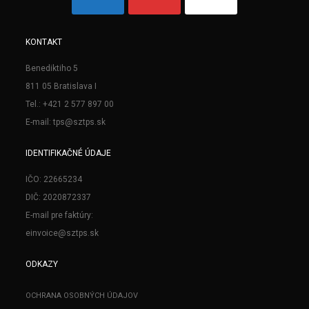
KONTAKT
Benediktiho 5
811 05 Bratislava I
Tel.: +421 2 577 897 00
E-mail: tps@sztps.sk
IDENTIFIKAČNÉ ÚDAJE
IČO: 22665234
DIČ: 2020872337
E-mail pre faktúry:
einvoice@sztps.sk
ODKAZY
OCHRANA OSOBNÝCH ÚDAJOV