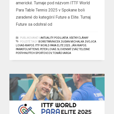
americké. Turnaje pod názvom ITTF World
Para Table Tennis 2025 v Spokane boli
zaradené do kategórií Future a Elite. Turnaj
Future sa odohral od
PUBLIKOVANÉ V
AKTUALITY
,
PODUJATIA
,
VŠETKY ČLÁNKY
POUŽITÉ TAGY:
BORIS TRÁVNIČEK
,
DUŠAN MICHALKA
,
DVOJICA
LOVAŠ-RIAPOŠ
,
ITTF WORLD PARA ELITE 2025
,
JÁN RIAPOŠ
,
PARASTOLNÝ TENIS
,
PETER LOVAŠ
,
SLOVENSKÝ ZVÄZ TELESNE
POSTIHNUTÝCH ŠPORTOVCOV
,
TOMÁŠ VARGA