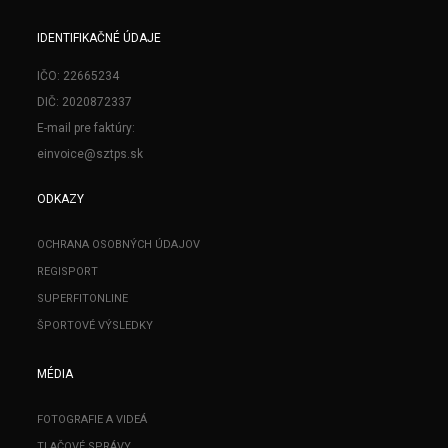
IDENTIFIKAČNÉ ÚDAJE
IČO: 22665234
DIČ: 2020872337
E-mail pre faktúry:
einvoice@sztps.sk
ODKAZY
OCHRANA OSOBNÝCH ÚDAJOV
REGISPORT
SUPERFITONLINE
ŠPORTOVÉ VÝSLEDKY
MÉDIA
FOTOGRAFIE A VIDEÁ
TLAČOVÉ SPRÁVY