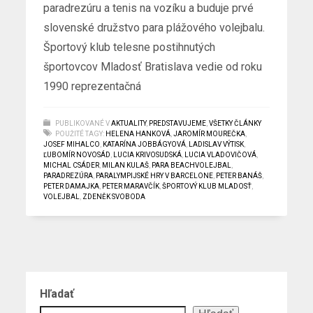
paradrezúru a tenis na vozíku a buduje prvé
slovenské družstvo para plážového volejbalu.
Športový klub telesne postihnutých
športovcov Mladosť Bratislava vedie od roku
1990 reprezentačná
PUBLIKOVANÉ V
AKTUALITY
,
PREDSTAVUJEME
,
VŠETKY ČLÁNKY
POUŽITÉ TAGY:
HELENA HANKOVÁ
,
JAROMÍR MOUREČKA
,
JOSEF MIHALCO
,
KATARÍNA JOBBÁGYOVÁ
,
LADISLAV VÝTISK
,
ĽUBOMÍR NOVOSÁD
,
LUCIA KRIVOSUDSKÁ
,
LUCIA VLADOVIČOVÁ
,
MICHAL CSÁDER
,
MILAN KULAŠ
,
PARA BEACHVOLEJBAL
,
PARADREZÚRA
,
PARALYMPIJSKÉ HRY V BARCELONE
,
PETER BANÁŠ
,
PETER DAMAJKA
,
PETER MARAVČÍK
,
ŠPORTOVÝ KLUB MLADOSŤ
,
VOLEJBAL
,
ZDENĚK SVOBODA
Hľadať