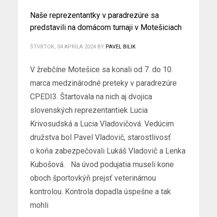
Naše reprezentantky v paradrezúre sa
predstavili na domácom turnaji v Motešiciach
ŠTVRTOK, 04 APRÍLA 2024
BY
PAVEL BILIK
V žrebčíne Motešice sa konali od 7. do 10.
marca medzinárodné preteky v paradrezúre
CPEDI3. Štartovala na nich aj dvojica
slovenských reprezentantiek Lucia
Krivosudská a Lucia Vladovičová. Vedúcim
družstva bol Pavel Vladovič, starostlivosť
o koňa zabezpečovali Lukáš Vladovič a Lenka
Kubošová. Na úvod podujatia museli kone
oboch športovkýň prejsť veterinárnou
kontrolou. Kontrola dopadla úspešne a tak
mohli