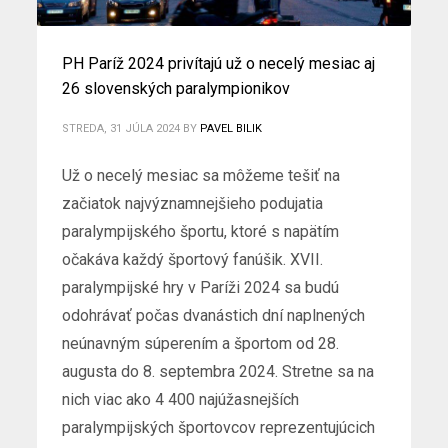
PH Paríž 2024 privítajú už o necelý mesiac aj
26 slovenských paralympionikov
STREDA, 31 JÚLA 2024
BY
PAVEL BILIK
Už o necelý mesiac sa môžeme tešiť na
začiatok najvýznamnejšieho podujatia
paralympijského športu, ktoré s napätím
očakáva každý športový fanúšik. XVII.
paralympijské hry v Paríži 2024 sa budú
odohrávať počas dvanástich dní naplnených
neúnavným súperením a športom od 28.
augusta do 8. septembra 2024. Stretne sa na
nich viac ako 4 400 najúžasnejších
paralympijských športovcov reprezentujúcich