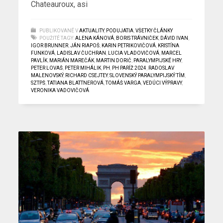
Chateauroux, asi
PUBLIKOVANÉ V
AKTUALITY
,
PODUJATIA
,
VŠETKY ČLÁNKY
POUŽITÉ TAGY:
ALENA KÁNOVÁ
,
BORIS TRÁVNIČEK
,
DÁVID IVAN
,
IGOR BRUNNER
,
JÁN RIAPOŠ
,
KARIN PETRIKOVIČOVÁ
,
KRISTÍNA
FUNKOVÁ
,
LADISLAV ČUCHRAN
,
LUCIA VLADOVIČOVÁ
,
MARCEL
PAVLÍK
,
MARIÁN MAREČÁK
,
MARTIN DORIČ
,
PARALYMPIJSKÉ HRY
,
PETER LOVAŠ
,
PETER MIHÁLIK
,
PH
,
PH PARÍŽ 2024
,
RADOSLAV
MALENOVSKÝ
,
RICHARD CSEJTEY
,
SLOVENSKÝ PARALYMPIJSKÝ TÍM
,
SZTPŠ
,
TATIANA BLATTNEROVÁ
,
TOMÁŠ VARGA
,
VEDÚCI VÝPRAVY
,
VERONIKA VADOVIČOVÁ