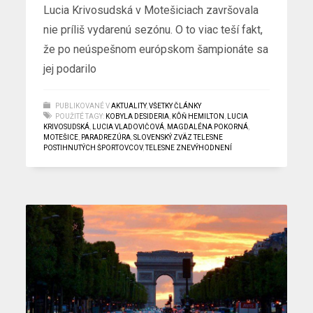
Lucia Krivosudská v Motešiciach završovala
nie príliš vydarenú sezónu. O to viac teší fakt,
že po neúspešnom európskom šampionáte sa
jej podarilo
PUBLIKOVANÉ V
AKTUALITY
,
VŠETKY ČLÁNKY
POUŽITÉ TAGY:
KOBYLA DESIDERIA
,
KÔŇ HEMILTON
,
LUCIA
KRIVOSUDSKÁ
,
LUCIA VLADOVIČOVÁ
,
MAGDALÉNA POKORNÁ
,
MOTEŠICE
,
PARADREZÚRA
,
SLOVENSKÝ ZVÄZ TELESNE
POSTIHNUTÝCH ŠPORTOVCOV
,
TELESNE ZNEVÝHODNENÍ