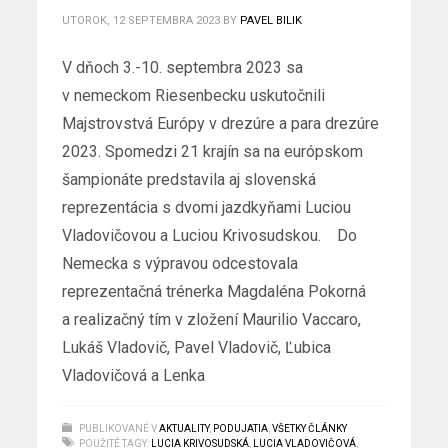
UTOROK, 12 SEPTEMBRA 2023
BY
PAVEL BILIK
V dňoch 3.-10. septembra 2023 sa
v nemeckom Riesenbecku uskutočnili
Majstrovstvá Európy v drezúre a para drezúre
2023. Spomedzi 21 krajín sa na európskom
šampionáte predstavila aj slovenská
reprezentácia s dvomi jazdkyňami Luciou
Vladovičovou a Luciou Krivosudskou. Do
Nemecka s výpravou odcestovala
reprezentačná trénerka Magdaléna Pokorná
a realizačný tím v zložení Maurilio Vaccaro,
Lukáš Vladovič, Pavel Vladovič, Ľubica
Vladovičová a Lenka
PUBLIKOVANÉ V
AKTUALITY
,
PODUJATIA
,
VŠETKY ČLÁNKY
POUŽITÉ TAGY:
LUCIA KRIVOSUDSKÁ
,
LUCIA VLADOVIČOVÁ
,