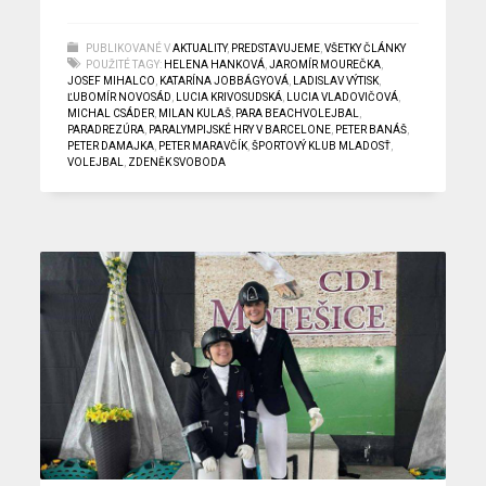
PUBLIKOVANÉ V
AKTUALITY
,
PREDSTAVUJEME
,
VŠETKY ČLÁNKY
POUŽITÉ TAGY:
HELENA HANKOVÁ
,
JAROMÍR MOUREČKA
,
JOSEF MIHALCO
,
KATARÍNA JOBBÁGYOVÁ
,
LADISLAV VÝTISK
,
ĽUBOMÍR NOVOSÁD
,
LUCIA KRIVOSUDSKÁ
,
LUCIA VLADOVIČOVÁ
,
MICHAL CSÁDER
,
MILAN KULAŠ
,
PARA BEACHVOLEJBAL
,
PARADREZÚRA
,
PARALYMPIJSKÉ HRY V BARCELONE
,
PETER BANÁŠ
,
PETER DAMAJKA
,
PETER MARAVČÍK
,
ŠPORTOVÝ KLUB MLADOSŤ
,
VOLEJBAL
,
ZDENĚK SVOBODA