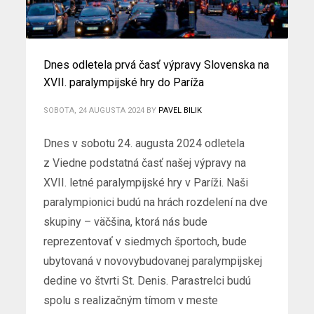
Dnes odletela prvá časť výpravy Slovenska na
XVII. paralympijské hry do Paríža
SOBOTA, 24 AUGUSTA 2024
BY
PAVEL BILIK
Dnes v sobotu 24. augusta 2024 odletela
z Viedne podstatná časť našej výpravy na
XVII. letné paralympijské hry v Paríži. Naši
paralympionici budú na hrách rozdelení na dve
skupiny – väčšina, ktorá nás bude
reprezentovať v siedmych športoch, bude
ubytovaná v novovybudovanej paralympijskej
dedine vo štvrti St. Denis. Parastrelci budú
spolu s realizačným tímom v meste