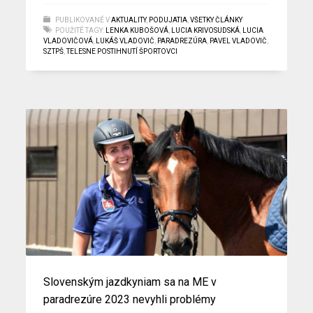
PUBLIKOVANÉ V
AKTUALITY
,
PODUJATIA
,
VŠETKY ČLÁNKY
POUŽITÉ TAGY:
LENKA KUBOŠOVÁ
,
LUCIA KRIVOSUDSKÁ
,
LUCIA
VLADOVIČOVÁ
,
LUKÁŠ VLADOVIČ
,
PARADREZÚRA
,
PAVEL VLADOVIČ
,
SZTPŠ
,
TELESNE POSTIHNUTÍ ŠPORTOVCI
Slovenským jazdkyniam sa na ME v
paradrezúre 2023 nevyhli problémy