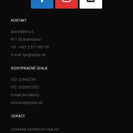
KONTAKT
Benediktiho 5
811 05 Bratislava I
Tel.: +421 2 577 897 00
E-mail: tps@sztps.sk
IDENTIFIKAČNÉ ÚDAJE
IČO: 22665234
DIČ: 2020872337
E-mail pre faktúry:
einvoice@sztps.sk
ODKAZY
OCHRANA OSOBNÝCH ÚDAJOV