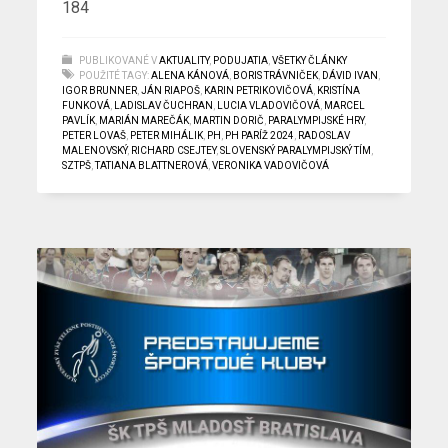
184
PUBLIKOVANÉ V
AKTUALITY
,
PODUJATIA
,
VŠETKY ČLÁNKY
POUŽITÉ TAGY:
ALENA KÁNOVÁ
,
BORIS TRÁVNIČEK
,
DÁVID IVAN
,
IGOR BRUNNER
,
JÁN RIAPOŠ
,
KARIN PETRIKOVIČOVÁ
,
KRISTÍNA
FUNKOVÁ
,
LADISLAV ČUCHRAN
,
LUCIA VLADOVIČOVÁ
,
MARCEL
PAVLÍK
,
MARIÁN MAREČÁK
,
MARTIN DORIČ
,
PARALYMPIJSKÉ HRY
,
PETER LOVAŠ
,
PETER MIHÁLIK
,
PH
,
PH PARÍŽ 2024
,
RADOSLAV
MALENOVSKÝ
,
RICHARD CSEJTEY
,
SLOVENSKÝ PARALYMPIJSKÝ TÍM
,
SZTPŠ
,
TATIANA BLATTNEROVÁ
,
VERONIKA VADOVIČOVÁ