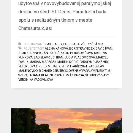
ubytovaná v novovybudovanej paralympijskej
dedine vo štvrti St. Denis. Parastrelci budú
spolu s realizačným tímom v meste
Chateauroux, asi
PUBLIKOVANÉ V
AKTUALITY
,
PODUJATIA
,
VŠETKY ČLÁNKY
POUŽITÉ TAGY:
ALENA KÁNOVÁ
,
BORIS TRÁVNIČEK
,
DÁVID IVAN
,
IGOR BRUNNER
,
JÁN RIAPOŠ
,
KARIN PETRIKOVIČOVÁ
,
KRISTÍNA
FUNKOVÁ
,
LADISLAV ČUCHRAN
,
LUCIA VLADOVIČOVÁ
,
MARCEL
PAVLÍK
,
MARIÁN MAREČÁK
,
MARTIN DORIČ
,
PARALYMPIJSKÉ HRY
,
PETER LOVAŠ
,
PETER MIHÁLIK
,
PH
,
PH PARÍŽ 2024
,
RADOSLAV
MALENOVSKÝ
,
RICHARD CSEJTEY
,
SLOVENSKÝ PARALYMPIJSKÝ TÍM
,
SZTPŠ
,
TATIANA BLATTNEROVÁ
,
TOMÁŠ VARGA
,
VEDÚCI VÝPRAVY
,
VERONIKA VADOVIČOVÁ