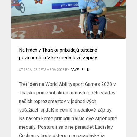
Na hrách v Thajsku pribúdajú súťažné
povinnosti i ďalšie medailové zápisy
STREDA, 06 DECEMBRA 2023
BY
PAVEL BILIK
Tretí deň na World Abilitysport Games 2023 v
Thajsku priniesol okrem nárastu počtu štartov
našich reprezentantov v jednotlivých
súťažiach aj ďalšie cenné medailové zápisy.
Na našom konte pribudli ďalšie dve strieborné
medaily. Postarali sa o ne paraatlét Ladislav
Čuchran v hode oštepom a paraplavkyňa