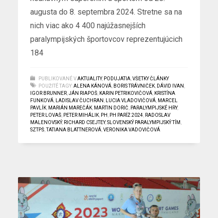
augusta do 8. septembra 2024. Stretne sa na
nich viac ako 4 400 najúžasnejších
paralympijských športovcov reprezentujúcich
184
PUBLIKOVANÉ V
AKTUALITY
,
PODUJATIA
,
VŠETKY ČLÁNKY
POUŽITÉ TAGY:
ALENA KÁNOVÁ
,
BORIS TRÁVNIČEK
,
DÁVID IVAN
,
IGOR BRUNNER
,
JÁN RIAPOŠ
,
KARIN PETRIKOVIČOVÁ
,
KRISTÍNA
FUNKOVÁ
,
LADISLAV ČUCHRAN
,
LUCIA VLADOVIČOVÁ
,
MARCEL
PAVLÍK
,
MARIÁN MAREČÁK
,
MARTIN DORIČ
,
PARALYMPIJSKÉ HRY
,
PETER LOVAŠ
,
PETER MIHÁLIK
,
PH
,
PH PARÍŽ 2024
,
RADOSLAV
MALENOVSKÝ
,
RICHARD CSEJTEY
,
SLOVENSKÝ PARALYMPIJSKÝ TÍM
,
SZTPŠ
,
TATIANA BLATTNEROVÁ
,
VERONIKA VADOVIČOVÁ