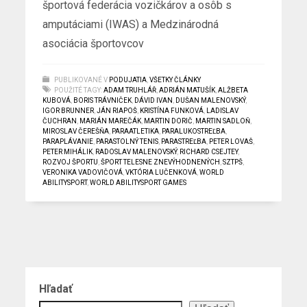
športová federácia vozičkárov a osôb s
amputáciami (IWAS) a Medzinárodná
asociácia športovcov
PUBLIKOVANÉ V
PODUJATIA
,
VŠETKY ČLÁNKY
POUŽITÉ TAGY:
ADAM TRUHLÁŘ
,
ADRIÁN MATUŠÍK
,
ALŽBETA
KUBOVÁ
,
BORIS TRÁVNIČEK
,
DÁVID IVAN
,
DUŠAN MALENOVSKÝ
,
IGOR BRUNNER
,
JÁN RIAPOŠ
,
KRISTÍNA FUNKOVÁ
,
LADISLAV
ČUCHRAN
,
MARIÁN MAREČÁK
,
MARTIN DORIČ
,
MARTIN SADLOŇ
,
MIROSLAV ČEREŠŇA
,
PARAATLETIKA
,
PARALUKOSTREĽBA
,
PARAPLÁVANIE
,
PARASTOLNÝ TENIS
,
PARASTREĽBA
,
PETER LOVAŠ
,
PETER MIHÁLIK
,
RADOSLAV MALENOVSKÝ
,
RICHARD CSEJTEY
,
ROZVOJ ŠPORTU
,
ŠPORT TELESNE ZNEVÝHODNENÝCH
,
SZTPŠ
,
VERONIKA VADOVIČOVÁ
,
VKTÓRIA LUČENKOVÁ
,
WORLD
ABILITYSPORT
,
WORLD ABILITYSPORT GAMES
Hľadať