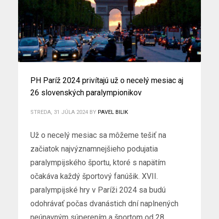
PH Paríž 2024 privítajú už o necelý mesiac aj
26 slovenských paralympionikov
STREDA, 31 JÚLA 2024
BY
PAVEL BILIK
Už o necelý mesiac sa môžeme tešiť na
začiatok najvýznamnejšieho podujatia
paralympijského športu, ktoré s napätím
očakáva každý športový fanúšik. XVII.
paralympijské hry v Paríži 2024 sa budú
odohrávať počas dvanástich dní naplnených
neúnavným súperením a športom od 28.