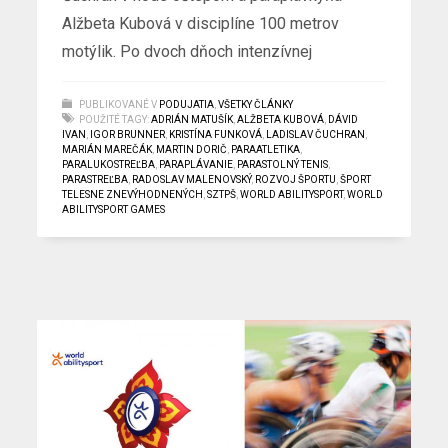
Alžbeta Kubová v disciplíne 100 metrov
motýlik. Po dvoch dňoch intenzívnej
PUBLIKOVANÉ V
PODUJATIA
,
VŠETKY ČLÁNKY
POUŽITÉ TAGY:
ADRIÁN MATUŠÍK
,
ALŽBETA KUBOVÁ
,
DÁVID
IVAN
,
IGOR BRUNNER
,
KRISTÍNA FUNKOVÁ
,
LADISLAV ČUCHRAN
,
MARIÁN MAREČÁK
,
MARTIN DORIČ
,
PARAATLETIKA
,
PARALUKOSTREĽBA
,
PARAPLÁVANIE
,
PARASTOLNÝ TENIS
,
PARASTREĽBA
,
RADOSLAV MALENOVSKÝ
,
ROZVOJ ŠPORTU
,
ŠPORT
TELESNE ZNEVÝHODNENÝCH
,
SZTPŠ
,
WORLD ABILITYSPORT
,
WORLD
ABILITYSPORT GAMES