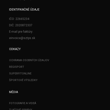
IDENTIFIKAČNÉ ÚDAJE
IČO: 22665234
DIČ: 2020872337
E-mail pre faktúry:
einvoice@sztps.sk
ODKAZY
OCHRANA OSOBNÝCH ÚDAJOV
REGISPORT
SUPERFITONLINE
ŠPORTOVÉ VÝSLEDKY
MÉDIA
FOTOGRAFIE A VIDEÁ
TLAČOVÉ SPRÁVY