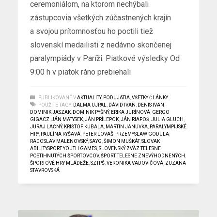
ceremoniálom, na ktorom nechýbali
zástupcovia všetkých zúčastnených krajín
a svojou prítomnosťou ho poctili tiež
slovenskí medailisti z nedávno skončenej
paralympiády v Paríži. Piatkové výsledky Od
9:00 h v piatok ráno prebiehali
PUBLIKOVANÉ V
AKTUALITY
,
PODUJATIA
,
VŠETKY ČLÁNKY
POUŽITÉ TAGY:
DALMA UJPAL
,
DÁVID IVAN
,
DENIS IVAN
,
DOMINIK JASZAK
,
DOMINIK PYŠNÝ
,
ERIKA JURÍNOVÁ
,
GERGO
GIGACZ
,
JÁN MATYSEK
,
JÁN PRÍLEPOK
,
JÁN RIAPOŠ
,
JULIA GLUCH
,
JURAJ LAČNÝ
,
KRIŠTOF KUBALA
,
MARTIN JANUVKA
,
PARALYMPIJSKÉ
HRY
,
PAULÍNA RYŠAVÁ
,
PETER LOVAŠ
,
PRZEMYSLAW GODULA
,
RADOSLAV MALENOVSKÝ
,
SAYG
,
ŠIMON MUŠKÁT
,
SLOVAK
ABILITYSPORT YOUTH GAMES
,
SLOVENSKÝ ZVÄZ TELESNE
POSTIHNUTÝCH ŠPORTOVCOV
,
ŠPORT TELESNE ZNEVÝHODNENÝCH
,
ŠPORTOVÉ HRY MLÁDEŽE
,
SZTPŠ
,
VERONIKA VADOVIČOVÁ
,
ZUZANA
STAVROVSKÁ