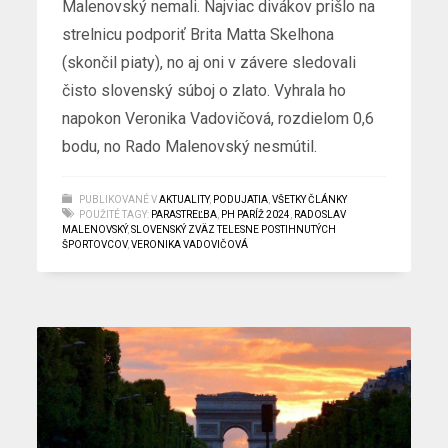
Malenovský nemali. Najviac divákov prišlo na
strelnicu podporiť Brita Matta Skelhona
(skončil piaty), no aj oni v závere sledovali
čisto slovenský súboj o zlato. Vyhrala ho
napokon Veronika Vadovičová, rozdielom 0,6
bodu, no Rado Malenovský nesmútil.
PUBLIKOVANÉ V
AKTUALITY
,
PODUJATIA
,
VŠETKY ČLÁNKY
POUŽITÉ TAGY:
PARASTREĽBA
,
PH PARÍŽ 2024
,
RADOSLAV
MALENOVSKÝ
,
SLOVENSKÝ ZVÄZ TELESNE POSTIHNUTÝCH
ŠPORTOVCOV
,
VERONIKA VADOVIČOVÁ