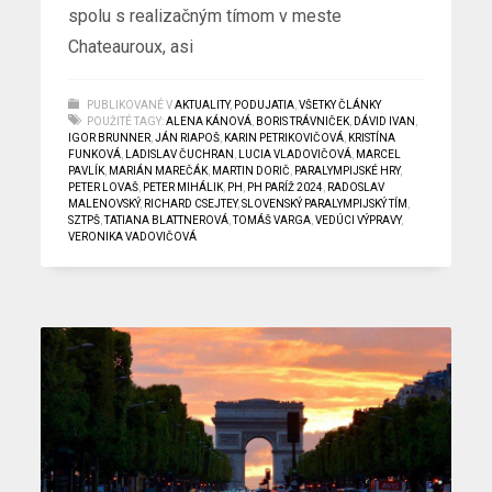
spolu s realizačným tímom v meste
Chateauroux, asi
PUBLIKOVANÉ V
AKTUALITY
,
PODUJATIA
,
VŠETKY ČLÁNKY
POUŽITÉ TAGY:
ALENA KÁNOVÁ
,
BORIS TRÁVNIČEK
,
DÁVID IVAN
,
IGOR BRUNNER
,
JÁN RIAPOŠ
,
KARIN PETRIKOVIČOVÁ
,
KRISTÍNA
FUNKOVÁ
,
LADISLAV ČUCHRAN
,
LUCIA VLADOVIČOVÁ
,
MARCEL
PAVLÍK
,
MARIÁN MAREČÁK
,
MARTIN DORIČ
,
PARALYMPIJSKÉ HRY
,
PETER LOVAŠ
,
PETER MIHÁLIK
,
PH
,
PH PARÍŽ 2024
,
RADOSLAV
MALENOVSKÝ
,
RICHARD CSEJTEY
,
SLOVENSKÝ PARALYMPIJSKÝ TÍM
,
SZTPŠ
,
TATIANA BLATTNEROVÁ
,
TOMÁŠ VARGA
,
VEDÚCI VÝPRAVY
,
VERONIKA VADOVIČOVÁ