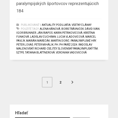
paralympijských športovcov reprezentujúcich
184
PUBLIKOVANÉ V
AKTUALITY
,
PODUJATIA
,
VŠETKY ČLÁNKY
POUŽITÉ TAGY:
ALENA KÁNOVÁ
,
BORIS TRÁVNIČEK
,
DÁVID IVAN
,
IGOR BRUNNER
,
JÁN RIAPOŠ
,
KARIN PETRIKOVIČOVÁ
,
KRISTÍNA
FUNKOVÁ
,
LADISLAV ČUCHRAN
,
LUCIA VLADOVIČOVÁ
,
MARCEL
PAVLÍK
,
MARIÁN MAREČÁK
,
MARTIN DORIČ
,
PARALYMPIJSKÉ HRY
,
PETER LOVAŠ
,
PETER MIHÁLIK
,
PH
,
PH PARÍŽ 2024
,
RADOSLAV
MALENOVSKÝ
,
RICHARD CSEJTEY
,
SLOVENSKÝ PARALYMPIJSKÝ TÍM
,
SZTPŠ
,
TATIANA BLATTNEROVÁ
,
VERONIKA VADOVIČOVÁ
2
1
Hľadať