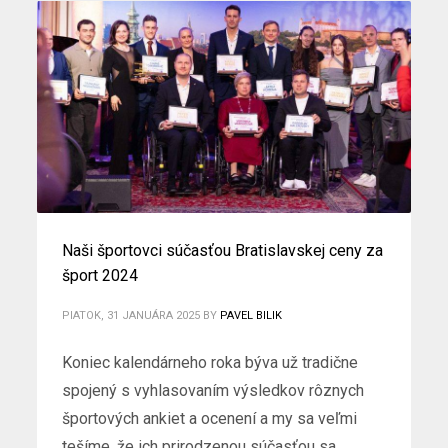
Naši športovci súčasťou Bratislavskej ceny za
šport 2024
PIATOK, 31 JANUÁRA 2025
BY
PAVEL BILIK
Koniec kalendárneho roka býva už tradične
spojený s vyhlasovaním výsledkov rôznych
športových ankiet a ocenení a my sa veľmi
tešíme, že ich prirodzenou súčasťou sa