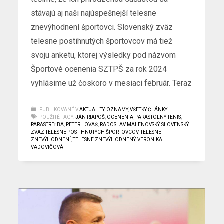
stávajú aj naši najúspešnejší telesne
znevýhodnení športovci. Slovenský zväz
telesne postihnutých športovcov má tiež
svoju anketu, ktorej výsledky pod názvom
Športové ocenenia SZTPŠ za rok 2024
vyhlásime už čoskoro v mesiaci február. Teraz
PUBLIKOVANÉ V
AKTUALITY
,
OZNAMY
,
VŠETKY ČLÁNKY
POUŽITÉ TAGY:
JÁN RIAPOŠ
,
OCENENIA
,
PARASTOLNÝ TENIS
,
PARASTREĽBA
,
PETER LOVAŠ
,
RADOSLAV MALENOVSKÝ
,
SLOVENSKÝ
ZVÄZ TELESNE POSTIHNUTÝCH ŠPORTOVCOV
,
TELESNE
ZNEVÝHODNENÍ
,
TELESNE ZNEVÝHODNENÝ
,
VERONIKA
VADOVIČOVÁ