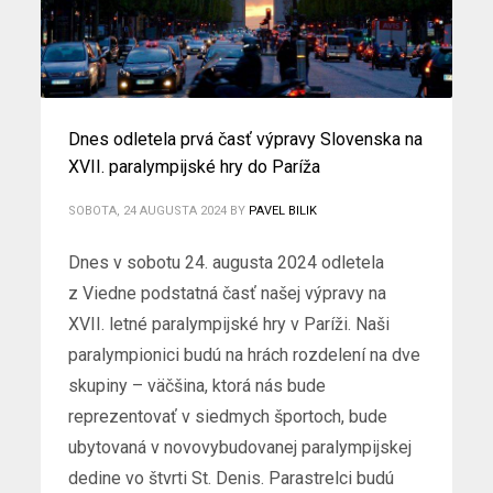
Dnes odletela prvá časť výpravy Slovenska na
XVII. paralympijské hry do Paríža
SOBOTA, 24 AUGUSTA 2024
BY
PAVEL BILIK
Dnes v sobotu 24. augusta 2024 odletela
z Viedne podstatná časť našej výpravy na
XVII. letné paralympijské hry v Paríži. Naši
paralympionici budú na hrách rozdelení na dve
skupiny – väčšina, ktorá nás bude
reprezentovať v siedmych športoch, bude
ubytovaná v novovybudovanej paralympijskej
dedine vo štvrti St. Denis. Parastrelci budú