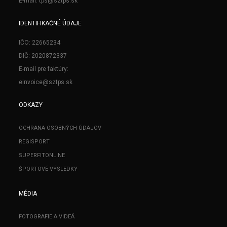
E-mail: tps@sztps.sk
IDENTIFIKAČNÉ ÚDAJE
IČO: 22665234
DIČ: 2020872337
E-mail pre faktúry:
einvoice@sztps.sk
ODKAZY
OCHRANA OSOBNÝCH ÚDAJOV
REGISPORT
SUPERFITONLINE
ŠPORTOVÉ VÝSLEDKY
MÉDIA
FOTOGRAFIE A VIDEÁ