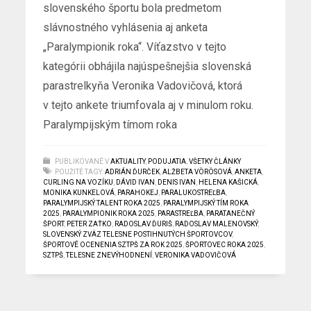
slovenského športu bola predmetom
slávnostného vyhlásenia aj anketa
„Paralympionik roka“. Víťazstvo v tejto
kategórii obhájila najúspešnejšia slovenská
parastrelkyňa Veronika Vadovičová, ktorá
v tejto ankete triumfovala aj v minulom roku.
Paralympijským tímom roka
PUBLIKOVANÉ V
AKTUALITY
,
PODUJATIA
,
VŠETKY ČLÁNKY
POUŽITÉ TAGY:
ADRIÁN ĎURČEK
,
ALŽBETA VÖRÖSOVÁ
,
ANKETA
,
CURLING NA VOZÍKU
,
DÁVID IVAN
,
DENIS IVAN
,
HELENA KAŠICKÁ
,
MONIKA KUNKELOVÁ
,
PARAHOKEJ
,
PARALUKOSTREĽBA
,
PARALYMPIJSKÝ TALENT ROKA 2025
,
PARALYMPIJSKÝ TÍM ROKA
2025
,
PARALYMPIONIK ROKA 2025
,
PARASTREĽBA
,
PARATANEČNÝ
ŠPORT
,
PETER ZAŤKO
,
RADOSLAV ĎURIŠ
,
RADOSLAV MALENOVSKÝ
,
SLOVENSKÝ ZVÄZ TELESNE POSTIHNUTÝCH ŠPORTOVCOV
,
ŠPORTOVÉ OCENENIA SZTPŠ ZA ROK 2025
,
ŠPORTOVEC ROKA 2025
,
SZTPŠ
,
TELESNE ZNEVÝHODNENÍ
,
VERONIKA VADOVIČOVÁ