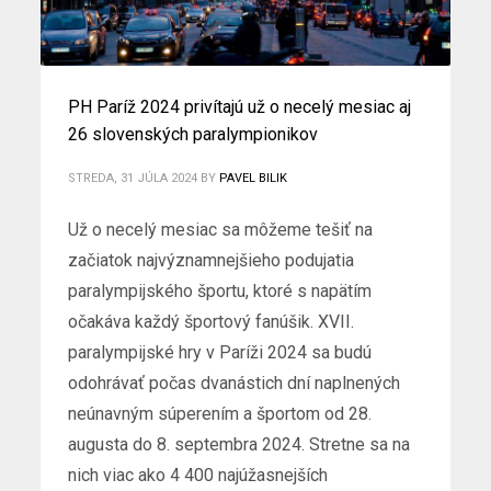
PH Paríž 2024 privítajú už o necelý mesiac aj
26 slovenských paralympionikov
STREDA, 31 JÚLA 2024
BY
PAVEL BILIK
Už o necelý mesiac sa môžeme tešiť na
začiatok najvýznamnejšieho podujatia
paralympijského športu, ktoré s napätím
očakáva každý športový fanúšik. XVII.
paralympijské hry v Paríži 2024 sa budú
odohrávať počas dvanástich dní naplnených
neúnavným súperením a športom od 28.
augusta do 8. septembra 2024. Stretne sa na
nich viac ako 4 400 najúžasnejších