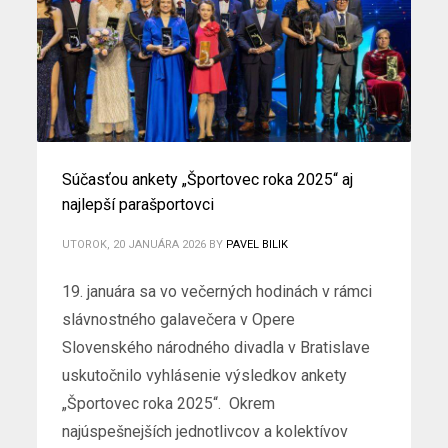
Súčasťou ankety „Športovec roka 2025“ aj
najlepší parašportovci
UTOROK, 20 JANUÁRA 2026
BY
PAVEL BILIK
19. januára sa vo večerných hodinách v rámci
slávnostného galavečera v Opere
Slovenského národného divadla v Bratislave
uskutočnilo vyhlásenie výsledkov ankety
„Športovec roka 2025“. Okrem
najúspešnejších jednotlivcov a kolektívov