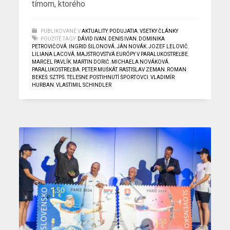
tímom, ktorého
PUBLIKOVANÉ V
AKTUALITY
,
PODUJATIA
,
VŠETKY ČLÁNKY
POUŽITÉ TAGY:
DÁVID IVAN
,
DENIS IVAN
,
DOMINIKA
PETROVIČOVÁ
,
INGRID ŠILONOVÁ
,
JÁN NOVÁK
,
JOZEF LELOVIČ
,
LILIANA LACOVÁ
,
MAJSTROVSTVÁ EURÓPY V PARALUKOSTREĽBE
,
MARCEL PAVLÍK
,
MARTIN DORIČ
,
MICHAELA NOVÁKOVÁ
,
PARALUKOSTREĽBA
,
PETER MUŠKÁT
,
RASTISLAV ZEMAN
,
ROMAN
BEKEŠ
,
SZTPŠ
,
TELESNE POSTIHNUTÍ ŠPORTOVCI
,
VLADIMÍR
HURBAN
,
VLASTIMIL SCHINDLER