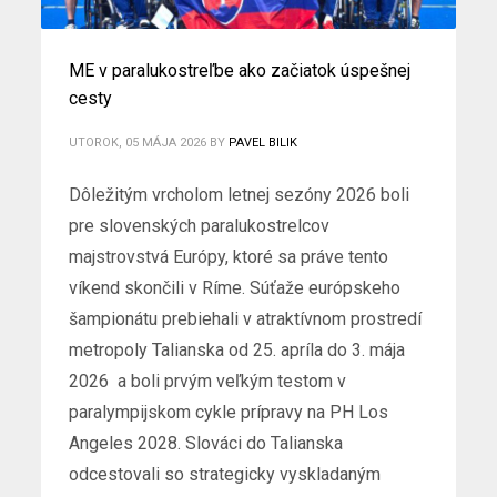
ME v paralukostreľbe ako začiatok úspešnej
cesty
UTOROK, 05 MÁJA 2026
BY
PAVEL BILIK
Dôležitým vrcholom letnej sezóny 2026 boli
pre slovenských paralukostrelcov
majstrovstvá Európy, ktoré sa práve tento
víkend skončili v Ríme. Súťaže európskeho
šampionátu prebiehali v atraktívnom prostredí
metropoly Talianska od 25. apríla do 3. mája
2026 a boli prvým veľkým testom v
paralympijskom cykle prípravy na PH Los
Angeles 2028. Slováci do Talianska
odcestovali so strategicky vyskladaným