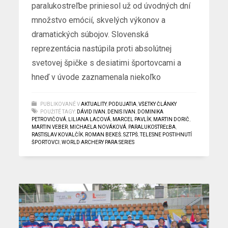
paralukostreľbe priniesol už od úvodných dní
množstvo emócií, skvelých výkonov a
dramatických súbojov. Slovenská
reprezentácia nastúpila proti absolútnej
svetovej špičke s desiatimi športovcami a
hneď v úvode zaznamenala niekoľko
PUBLIKOVANÉ V
AKTUALITY
,
PODUJATIA
,
VŠETKY ČLÁNKY
POUŽITÉ TAGY:
DÁVID IVAN
,
DENIS IVAN
,
DOMINIKA
PETROVIČOVÁ
,
LILIANA LACOVÁ
,
MARCEL PAVLÍK
,
MARTIN DORIČ
,
MARTIN VEBER
,
MICHAELA NOVÁKOVÁ
,
PARALUKOSTREĽBA
,
RASTISLAV KOVALČÍK
,
ROMAN BEKEŠ
,
SZTPŠ
,
TELESNE POSTIHNUTÍ
ŠPORTOVCI
,
WORLD ARCHERY PARA SERIES