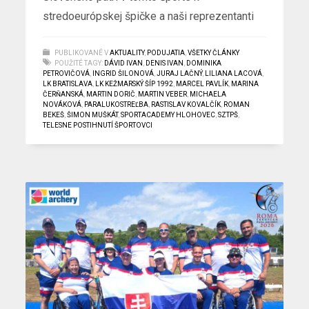
stredoeurópskej špičke a naši reprezentanti
PUBLIKOVANÉ V
AKTUALITY
,
PODUJATIA
,
VŠETKY ČLÁNKY
POUŽITÉ TAGY:
DÁVID IVAN
,
DENIS IVAN
,
DOMINIKA
PETROVIČOVÁ
,
INGRID ŠILONOVÁ
,
JURAJ LAČNÝ
,
LILIANA LACOVÁ
,
LK BRATISLAVA
,
LK KEŽMARSKÝ ŠÍP 1992
,
MARCEL PAVLÍK
,
MARINA
ČERŇANSKÁ
,
MARTIN DORIČ
,
MARTIN VEBER
,
MICHAELA
NOVÁKOVÁ
,
PARALUKOSTREĽBA
,
RASTISLAV KOVALČÍK
,
ROMAN
BEKEŠ
,
ŠIMON MUŠKÁT
,
SPORTACADEMY HLOHOVEC
,
SZTPŠ
,
TELESNE POSTIHNUTÍ ŠPORTOVCI