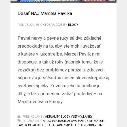
Desať NAJ Marcela Pavlíka
PONDELOK, 06 OKTÓBRA 2025
BY
BLOGY
Pevné nervy a pevné ruky sú dva základné
predpoklady na to, aby ste mohli uvažovať
o kariére v lukostreľbe. Marcel Pavlík nimi
disponuje, a tak už roky (napriek tomu, že je
vozičkár) bez problémov poráža aj zdravých
súperov a je súčasťou nielen slovenskej, ale aj
svetovej špičky. Zoznam jeho úspechov je
dlhý, a tak spomeňme zatiaľ posledný – na
Majstrovstvách Európy
PUBLIKOVANÉ V
AKTUALITY
,
BLOGY
,
VŠETKY ČLÁNKY
POUŽITÉ TAGY:
BLOG
,
EVA BACIGALOVÁ
,
HANDBIKE
,
MARCEL
PAVLÍK
,
PARALUKOSTREĽBA
,
PARALYMPIÁDA
,
ŠPORT ZDRAVOTNE