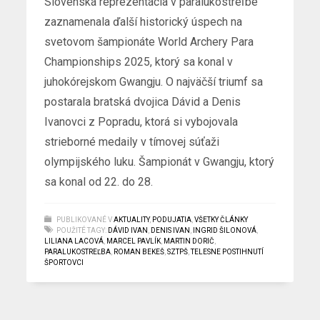
Slovenská reprezentácia v paralukostreľbe
zaznamenala ďalší historický úspech na
svetovom šampionáte World Archery Para
Championships 2025, ktorý sa konal v
juhokórejskom Gwangju. O najväčší triumf sa
postarala bratská dvojica Dávid a Denis
Ivanovci z Popradu, ktorá si vybojovala
strieborné medaily v tímovej súťaži
olympijského luku. Šampionát v Gwangju, ktorý
sa konal od 22. do 28.
PUBLIKOVANÉ V
AKTUALITY
,
PODUJATIA
,
VŠETKY ČLÁNKY
POUŽITÉ TAGY:
DÁVID IVAN
,
DENIS IVAN
,
INGRID ŠILONOVÁ
,
LILIANA LACOVÁ
,
MARCEL PAVLÍK
,
MARTIN DORIČ
,
PARALUKOSTREĽBA
,
ROMAN BEKEŠ
,
SZTPŠ
,
TELESNE POSTIHNUTÍ
ŠPORTOVCI