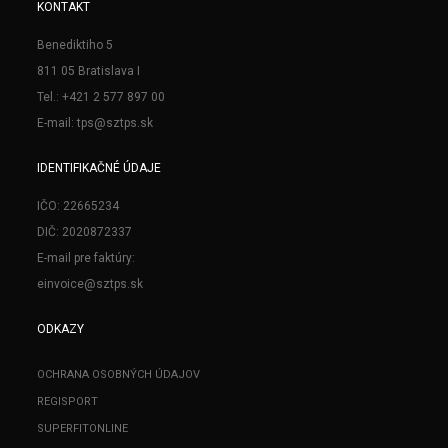
KONTAKT
Benediktiho 5
811 05 Bratislava I
Tel.: +421 2 577 897 00
E-mail: tps@sztps.sk
IDENTIFIKAČNÉ ÚDAJE
IČO: 22665234
DIČ: 2020872337
E-mail pre faktúry:
einvoice@sztps.sk
ODKAZY
OCHRANA OSOBNÝCH ÚDAJOV
REGISPORT
SUPERFITONLINE