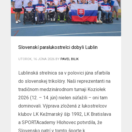
Slovenskí paralukostrelci dobyli Lublin
UTOROK, 16 JÚNA 2026
BY
PAVEL BILIK
Lublinská strelnica sa v polovici júna sfarbila
do slovenskej trikolóry. Naši reprezentanti na
tradičnom medzinárodnom turnaji Koziołek
2026 (12. – 14. jún) nielen súťažili – oni tam
dominovali. Výprava zložená z lukostrelcov
klubov LK Kežmarský šíp 1992, LK Bratislava
a SPORTAcademy Hlohovec potvrdila, že
Slovensko patrí v tomto športe k