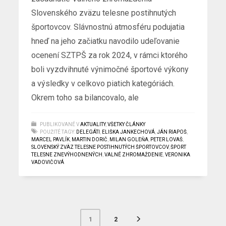
Slovenského zväzu telesne postihnutých
športovcov. Slávnostnú atmosféru podujatia
hneď na jeho začiatku navodilo udeľovanie
ocenení SZTPŠ za rok 2024, v rámci ktorého
boli vyzdvihnuté výnimočné športové výkony
a výsledky v celkovo piatich kategóriách.
Okrem toho sa bilancovalo, ale
PUBLIKOVANÉ V
AKTUALITY
,
VŠETKY ČLÁNKY
POUŽITÉ TAGY:
DELEGÁTI
,
ELIŠKA JANKECHOVÁ
,
JÁN RIAPOŠ
,
MARCEL PAVLÍK
,
MARTIN DORIČ
,
MILAN GOLEŇA
,
PETER LOVAŠ
,
SLOVENSKÝ ZVÄZ TELESNE POSTIHNUTÝCH ŠPORTOVCOV
,
ŠPORT
TELESNE ZNEVÝHODNENÝCH
,
VALNÉ ZHROMAŽDENIE
,
VERONIKA
VADOVIČOVÁ
2
1