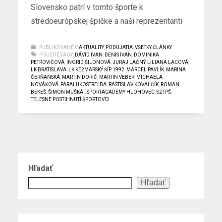
Slovensko patrí v tomto športe k
stredoeurópskej špičke a naši reprezentanti
PUBLIKOVANÉ V
AKTUALITY
,
PODUJATIA
,
VŠETKY ČLÁNKY
POUŽITÉ TAGY:
DÁVID IVAN
,
DENIS IVAN
,
DOMINIKA
PETROVIČOVÁ
,
INGRID ŠILONOVÁ
,
JURAJ LAČNÝ
,
LILIANA LACOVÁ
,
LK BRATISLAVA
,
LK KEŽMARSKÝ ŠÍP 1992
,
MARCEL PAVLÍK
,
MARINA
ČERŇANSKÁ
,
MARTIN DORIČ
,
MARTIN VEBER
,
MICHAELA
NOVÁKOVÁ
,
PARALUKOSTREĽBA
,
RASTISLAV KOVALČÍK
,
ROMAN
BEKEŠ
,
ŠIMON MUŠKÁT
,
SPORTACADEMY HLOHOVEC
,
SZTPŠ
,
TELESNE POSTIHNUTÍ ŠPORTOVCI
Hľadať
Hľadať