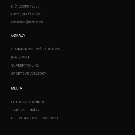
DIČ: 2020872337
E-mail pre faktúry:
einvoice@sztps.sk
ODKAZY
OCHRANA OSOBNÝCH ÚDAJOV
REGISPORT
SUPERFITONLINE
ŠPORTOVÉ VÝSLEDKY
MÉDIA
FOTOGRAFIE A VIDEÁ
TLAČOVÉ SPRÁVY
PREDSTAVUJEME OSOBNOSTI