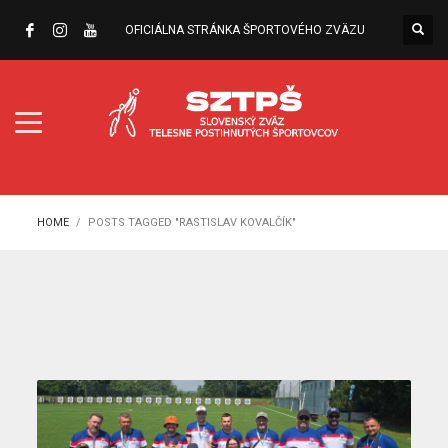
OFICIÁLNA STRÁNKA ŠPORTOVÉHO ZVÄZU
HOME
POSTS TAGGED "RASTISLAV KOVALČÍK"