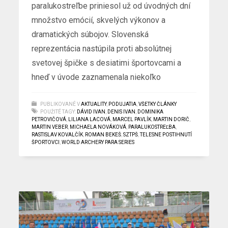
paralukostreľbe priniesol už od úvodných dní
množstvo emócií, skvelých výkonov a
dramatických súbojov. Slovenská
reprezentácia nastúpila proti absolútnej
svetovej špičke s desiatimi športovcami a
hneď v úvode zaznamenala niekoľko
PUBLIKOVANÉ V
AKTUALITY
,
PODUJATIA
,
VŠETKY ČLÁNKY
POUŽITÉ TAGY:
DÁVID IVAN
,
DENIS IVAN
,
DOMINIKA
PETROVIČOVÁ
,
LILIANA LACOVÁ
,
MARCEL PAVLÍK
,
MARTIN DORIČ
,
MARTIN VEBER
,
MICHAELA NOVÁKOVÁ
,
PARALUKOSTREĽBA
,
RASTISLAV KOVALČÍK
,
ROMAN BEKEŠ
,
SZTPŠ
,
TELESNE POSTIHNUTÍ
ŠPORTOVCI
,
WORLD ARCHERY PARA SERIES