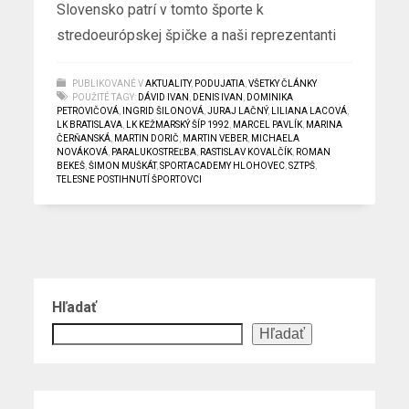
Slovensko patrí v tomto športe k
stredoeurópskej špičke a naši reprezentanti
PUBLIKOVANÉ V
AKTUALITY
,
PODUJATIA
,
VŠETKY ČLÁNKY
POUŽITÉ TAGY:
DÁVID IVAN
,
DENIS IVAN
,
DOMINIKA
PETROVIČOVÁ
,
INGRID ŠILONOVÁ
,
JURAJ LAČNÝ
,
LILIANA LACOVÁ
,
LK BRATISLAVA
,
LK KEŽMARSKÝ ŠÍP 1992
,
MARCEL PAVLÍK
,
MARINA
ČERŇANSKÁ
,
MARTIN DORIČ
,
MARTIN VEBER
,
MICHAELA
NOVÁKOVÁ
,
PARALUKOSTREĽBA
,
RASTISLAV KOVALČÍK
,
ROMAN
BEKEŠ
,
ŠIMON MUŠKÁT
,
SPORTACADEMY HLOHOVEC
,
SZTPŠ
,
TELESNE POSTIHNUTÍ ŠPORTOVCI
Hľadať
Hľadať