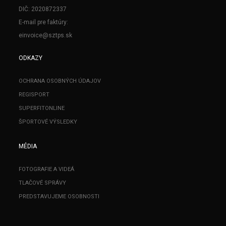
DIČ: 2020872337
E-mail pre faktúry:
einvoice@sztps.sk
ODKAZY
OCHRANA OSOBNÝCH ÚDAJOV
REGISPORT
SUPERFITONLINE
ŠPORTOVÉ VÝSLEDKY
MÉDIA
FOTOGRAFIE A VIDEÁ
TLAČOVÉ SPRÁVY
PREDSTAVUJEME OSOBNOSTI