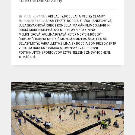
Turie neďaleko Žiliny.
PUBLIKOVANÉ V
AKTUALITY
,
PODUJATIA
,
VŠETKY ČLÁNKY
POUŽITÉ TAGY:
ADAM FEKETE
,
BOCCIA
,
ELIŠKA JANKECHOVÁ
,
ĽUBA ŠKVARNOVÁ
,
ĽUBOŠ KONDELA
,
MARIÁN KLIMČO
,
MARTIN
DUCKÝ
,
MARTIN STREHÁRSKY
,
MIROSLAV BIELAK
,
NINA
MELICHEROVÁ
,
PAULÍNA RYŠAVÁ
,
PETER MERTEN
,
RÓBERT
ĎURKOVIČ
,
RÓBERT MEZÍK
,
ŠIMON JÁN MIZERA
,
ŠK ALTIUS
,
ŠK
BELASÝ MOTÝĽ FARFALLETTA ŽILINA
,
ŠK BOCCIA ZOM PREŠOV
,
ŠK TP
VICTORIA BANSKÁ BYSTRICA
,
SLOVENSKÝ ZVÄZ TELESNE
POSTIHNUTÝCH ŠPORTOVCOV
,
SZTPŠ
,
TELESNE ZNEVÝHODNENÍ
,
TOMÁŠ KRÁL