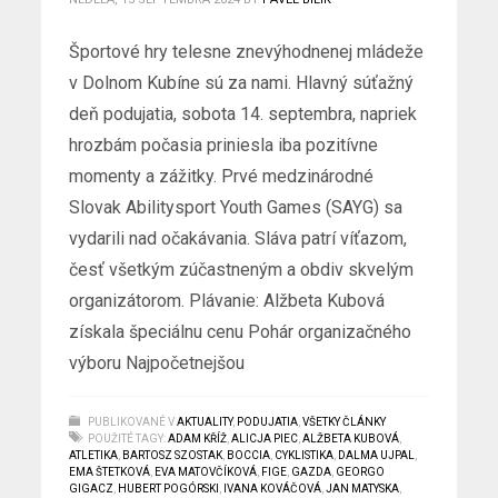
Športové hry telesne znevýhodnenej mládeže
v Dolnom Kubíne sú za nami. Hlavný súťažný
deň podujatia, sobota 14. septembra, napriek
hrozbám počasia priniesla iba pozitívne
momenty a zážitky. Prvé medzinárodné
Slovak Abilitysport Youth Games (SAYG) sa
vydarili nad očakávania. Sláva patrí víťazom,
česť všetkým zúčastneným a obdiv skvelým
organizátorom. Plávanie: Alžbeta Kubová
získala špeciálnu cenu Pohár organizačného
výboru Najpočetnejšou
PUBLIKOVANÉ V
AKTUALITY
,
PODUJATIA
,
VŠETKY ČLÁNKY
POUŽITÉ TAGY:
ADAM KŘÍŽ
,
ALICJA PIEC
,
ALŽBETA KUBOVÁ
,
ATLETIKA
,
BARTOSZ SZOSTAK
,
BOCCIA
,
CYKLISTIKA
,
DALMA UJPAL
,
EMA ŠTETKOVÁ
,
EVA MATOVČÍKOVÁ
,
FIGE
,
GAZDA
,
GEORGO
GIGACZ
,
HUBERT POGÓRSKI
,
IVANA KOVÁČOVÁ
,
JAN MATYSKA
,