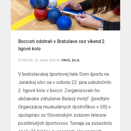
Boccisti odohrali v Bratislave cez víkend 2.
ligové kolo
ŠTVRTOK, 27 JÚNA 2024
BY
PAVEL BILIK
V bratislavskej športovej hale Dom športu na
Junáckej ulici sa v sobotu 22. júna uskutočnilo
2. ligové kolo v boccii. Zorganizovalo ho
občianske združenie Belasý motýľ (predtým
Organizácia muskulárnych dystrofikov v SR) v
spolupráci so Slovenským zväzom telesne
postihnutých športovcov. Turnaja sa zúčastnilo