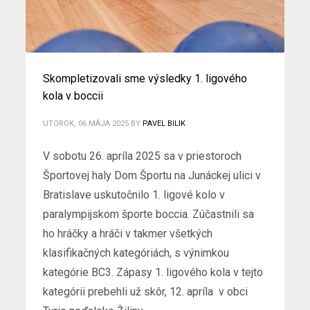
Skompletizovali sme výsledky 1. ligového
kola v boccii
UTOROK, 06 MÁJA 2025
BY
PAVEL BILIK
V sobotu 26. apríla 2025 sa v priestoroch
Športovej haly Dom Športu na Junáckej ulici v
Bratislave uskutočnilo 1. ligové kolo v
paralympijskom športe boccia. Zúčastnili sa
ho hráčky a hráči v takmer všetkých
klasifikačných kategóriách, s výnimkou
kategórie BC3. Zápasy 1. ligového kola v tejto
kategórii prebehli už skôr, 12. apríla v obci