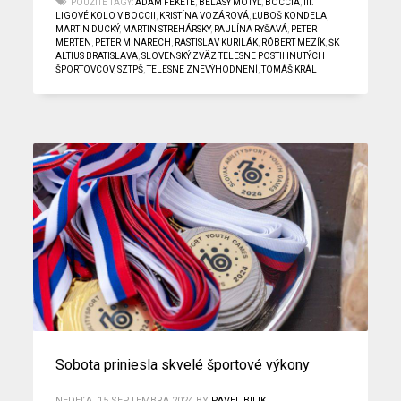
POUŽITÉ TAGY:
ADAM FEKETE
,
BELASÝ MOTÝĽ
,
BOCCIA
,
III.
LIGOVÉ KOLO V BOCCII
,
KRISTÍNA VOZÁROVÁ
,
ĽUBOŠ KONDELA
,
MARTIN DUCKÝ
,
MARTIN STREHÁRSKY
,
PAULÍNA RYŠAVÁ
,
PETER
MERTEN
,
PETER MINARECH
,
RASTISLAV KURILÁK
,
RÓBERT MEZÍK
,
ŠK
ALTIUS BRATISLAVA
,
SLOVENSKÝ ZVÄZ TELESNE POSTIHNUTÝCH
ŠPORTOVCOV
,
SZTPŠ
,
TELESNE ZNEVÝHODNENÍ
,
TOMÁŠ KRÁL
Sobota priniesla skvelé športové výkony
NEDEĽA, 15 SEPTEMBRA 2024
BY
PAVEL BILIK