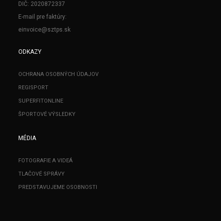
DIČ: 2020872337
E-mail pre faktúry:
einvoice@sztps.sk
ODKAZY
OCHRANA OSOBNÝCH ÚDAJOV
REGISPORT
SUPERFITONLINE
ŠPORTOVÉ VÝSLEDKY
MÉDIA
FOTOGRAFIE A VIDEÁ
TLAČOVÉ SPRÁVY
PREDSTAVUJEME OSOBNOSTI