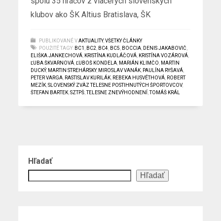
spolu 35 hráčov z viacerých slovenských
klubov ako ŠK Altius Bratislava, ŠK
PUBLIKOVANÉ V
AKTUALITY
,
VŠETKY ČLÁNKY
POUŽITÉ TAGY:
BC1
,
BC2
,
BC4
,
BC5
,
BOCCIA
,
DENIS JAKABOVIČ
,
ELIŠKA JANKECHOVÁ
,
KRISTÍNA KUDLÁČOVÁ
,
KRISTÍNA VOZÁROVÁ
,
ĽUBA ŠKVARNOVÁ
,
ĽUBOŠ KONDELA
,
MARIÁN KLIMČO
,
MARTIN
DUCKÝ
,
MARTIN STREHÁRSKY
,
MIROSLAV VANÁK
,
PAULÍNA RYŠAVÁ
,
PETER VARGA
,
RASTISLAV KURILÁK
,
REBEKA HUSVÉTHOVÁ
,
ROBERT
MEZÍK
,
SLOVENSKÝ ZVÄZ TELESNE POSTIHNUTÝCH ŠPORTOVCOV
,
ŠTEFAN BARTEK
,
SZTPŠ
,
TELESNE ZNEVÝHODNENÍ
,
TOMÁŠ KRÁL
Hľadať
Hľadať