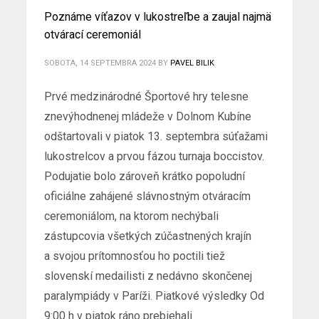
Poznáme víťazov v lukostreľbe a zaujal najmä
otvárací ceremoniál
SOBOTA, 14 SEPTEMBRA 2024
BY
PAVEL BILIK
Prvé medzinárodné Športové hry telesne
znevýhodnenej mládeže v Dolnom Kubíne
odštartovali v piatok 13. septembra súťažami
lukostrelcov a prvou fázou turnaja boccistov.
Podujatie bolo zároveň krátko popoludní
oficiálne zahájené slávnostným otváracím
ceremoniálom, na ktorom nechýbali
zástupcovia všetkých zúčastnených krajín
a svojou prítomnosťou ho poctili tiež
slovenskí medailisti z nedávno skončenej
paralympiády v Paríži. Piatkové výsledky Od
9:00 h v piatok ráno prebiehali