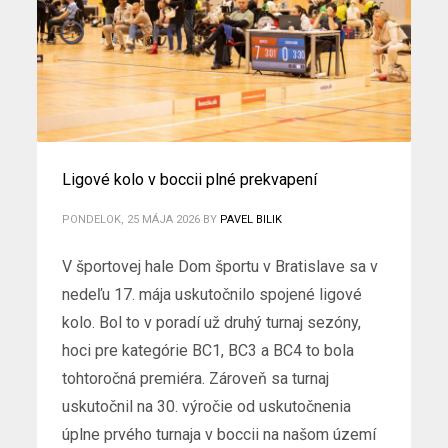
Ligové kolo v boccii plné prekvapení
PONDELOK, 25 MÁJA 2026
BY
PAVEL BILIK
V športovej hale Dom športu v Bratislave sa v
nedeľu 17. mája uskutočnilo spojené ligové
kolo. Bol to v poradí už druhý turnaj sezóny,
hoci pre kategórie BC1, BC3 a BC4 to bola
tohtoročná premiéra. Zároveň sa turnaj
uskutočnil na 30. výročie od uskutočnenia
úplne prvého turnaja v boccii na našom území