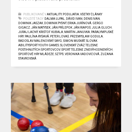
PUBLIKOVANÉ V
AKTUALITY
,
PODUJATIA
,
VŠETKY ČLÁNKY
POUŽITÉ TAGY:
DALMA UJPAL
,
DÁVID IVAN
,
DENIS IVAN
,
DOMINIK JASZAK
,
DOMINIK PYŠNÝ
,
ERIKA JURÍNOVÁ
,
GERGO
GIGACZ
,
JÁN MATYSEK
,
JÁN PRÍLEPOK
,
JÁN RIAPOŠ
,
JULIA GLUCH
,
JURAJ LAČNÝ
,
KRIŠTOF KUBALA
,
MARTIN JANUVKA
,
PARALYMPIJSKÉ
HRY
,
PAULÍNA RYŠAVÁ
,
PETER LOVAŠ
,
PRZEMYSLAW GODULA
,
RADOSLAV MALENOVSKÝ
,
SAYG
,
ŠIMON MUŠKÁT
,
SLOVAK
ABILITYSPORT YOUTH GAMES
,
SLOVENSKÝ ZVÄZ TELESNE
POSTIHNUTÝCH ŠPORTOVCOV
,
ŠPORT TELESNE ZNEVÝHODNENÝCH
,
ŠPORTOVÉ HRY MLÁDEŽE
,
SZTPŠ
,
VERONIKA VADOVIČOVÁ
,
ZUZANA
STAVROVSKÁ