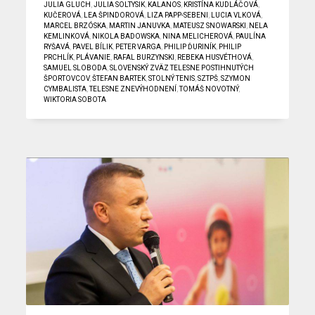
JULIA GLUCH
,
JULIA SOLTYSIK
,
KALANOS
,
KRISTÍNA KUDLÁČOVÁ
,
KUČEROVÁ
,
LEA ŠPINDOROVÁ
,
LIZA PAPP-SEBENI
,
LUCIA VLKOVÁ
,
MARCEL BRZÓSKA
,
MARTIN JANUVKA
,
MATEUSZ SNOWARSKI
,
NELA
KEMLINKOVÁ
,
NIKOLA BADOWSKA
,
NINA MELICHEROVÁ
,
PAULÍNA
RYŠAVÁ
,
PAVEL BÍLIK
,
PETER VARGA
,
PHILIP ĎURINÍK
,
PHILIP
PRCHLÍK
,
PLÁVANIE
,
RAFAL BURZYNSKI
,
REBEKA HUSVÉTHOVÁ
,
SAMUEL SLOBODA
,
SLOVENSKÝ ZVÄZ TELESNE POSTIHNUTÝCH
ŠPORTOVCOV
,
ŠTEFAN BARTEK
,
STOLNÝ TENIS
,
SZTPŠ
,
SZYMON
CYMBALISTA
,
TELESNE ZNEVÝHODNENÍ
,
TOMÁŠ NOVOTNÝ
,
WIKTORIA SOBOTA