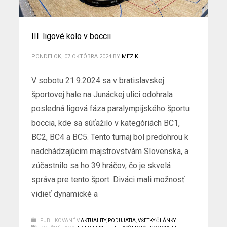
III. ligové kolo v boccii
PONDELOK, 07 OKTÓBRA 2024
BY
MEZIK
V sobotu 21.9.2024 sa v bratislavskej
športovej hale na Junáckej ulici odohrala
posledná ligová fáza paralympijského športu
boccia, kde sa súťažilo v kategóriách BC1,
BC2, BC4 a BC5. Tento turnaj bol predohrou k
nadchádzajúcim majstrovstvám Slovenska, a
zúčastnilo sa ho 39 hráčov, čo je skvelá
správa pre tento šport. Diváci mali možnosť
vidieť dynamické a
PUBLIKOVANÉ V
AKTUALITY
,
PODUJATIA
,
VŠETKY ČLÁNKY