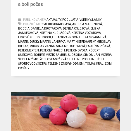
a boli počas
PUBLIKOVANÉ V
AKTUALITY
,
PODUJATIA
,
VŠETKY ČLÁNKY
POUŽITÉ TAGY:
ALTIUS BRATISLAVA
,
ANDREA MADUNOVÁ
,
BOCCIA
,
DANIELA DROTÁROVÁ
,
DENISA OSLEJOVÁ
,
ELIŠKA
JANKECHOVÁ
,
KRISTÍNA KUDLÁČOVÁ
,
KRISTÍNA VOZÁROVÁ
,
LIGOVÉ KOLO V BOCCII
,
ĽUBA ŠKVARNOVÁ
,
ĽUBKA ŠKVARNOVÁ
,
MARTIN DUCKÝ
,
MARTIN JANUVKA
,
MARTIN STREHÁRSKY
,
MIROSLAV
BIELAK
,
MIROSLAV VANÁK
,
NINA MELICHEROVÁ
,
PAULÍNA RYŠAVÁ
,
PETER MERTEN
,
PETER MINARECH
,
PETER NOVOTA
,
RÓBERT
ĎURKOVIČ
,
RÓBERT MEZÍK
,
SAMUEL SLOBODA
,
ŠIMON JÁN MIZERA
,
ŠK BELASÝ MOTÝĽ
,
SLOVENSKÝ ZVÄZ TELESNE POSTIHNUTÝCH
ŠPORTOVCOV
,
SZTPŠ
,
TELESNE ZNEVÝHODNENÍ
,
TOMÁŠ KRÁL
,
ZOM
PREŠOV