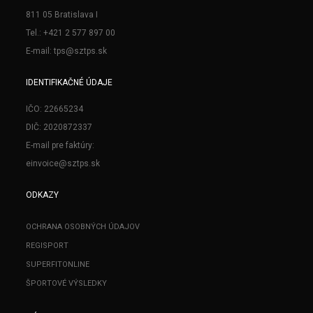
811 05 Bratislava I
Tel.: +421 2 577 897 00
E-mail: tps@sztps.sk
IDENTIFIKAČNÉ ÚDAJE
IČO: 22665234
DIČ: 2020872337
E-mail pre faktúry:
einvoice@sztps.sk
ODKAZY
OCHRANA OSOBNÝCH ÚDAJOV
REGISPORT
SUPERFITONLINE
ŠPORTOVÉ VÝSLEDKY