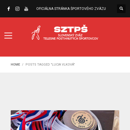
OFICIÁLNA STRÁNKA ŠPORTOVÉHO ZVÄZU
HOME
POSTS TAGGED "LUCIA VLKOVÁ"