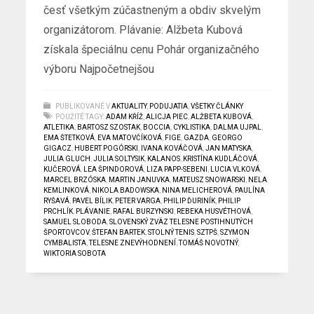
česť všetkým zúčastneným a obdiv skvelým
organizátorom. Plávanie: Alžbeta Kubová
získala špeciálnu cenu Pohár organizačného
výboru Najpočetnejšou
PUBLIKOVANÉ V
AKTUALITY
,
PODUJATIA
,
VŠETKY ČLÁNKY
POUŽITÉ TAGY:
ADAM KŘÍŽ
,
ALICJA PIEC
,
ALŽBETA KUBOVÁ
,
ATLETIKA
,
BARTOSZ SZOSTAK
,
BOCCIA
,
CYKLISTIKA
,
DALMA UJPAL
,
EMA ŠTETKOVÁ
,
EVA MATOVČÍKOVÁ
,
FIGE
,
GAZDA
,
GEORGO
GIGACZ
,
HUBERT POGÓRSKI
,
IVANA KOVÁČOVÁ
,
JAN MATYSKA
,
JULIA GLUCH
,
JULIA SOLTYSIK
,
KALANOS
,
KRISTÍNA KUDLÁČOVÁ
,
KUČEROVÁ
,
LEA ŠPINDOROVÁ
,
LIZA PAPP-SEBENI
,
LUCIA VLKOVÁ
,
MARCEL BRZÓSKA
,
MARTIN JANUVKA
,
MATEUSZ SNOWARSKI
,
NELA
KEMLINKOVÁ
,
NIKOLA BADOWSKA
,
NINA MELICHEROVÁ
,
PAULÍNA
RYŠAVÁ
,
PAVEL BÍLIK
,
PETER VARGA
,
PHILIP ĎURINÍK
,
PHILIP
PRCHLÍK
,
PLÁVANIE
,
RAFAL BURZYNSKI
,
REBEKA HUSVÉTHOVÁ
,
SAMUEL SLOBODA
,
SLOVENSKÝ ZVÄZ TELESNE POSTIHNUTÝCH
ŠPORTOVCOV
,
ŠTEFAN BARTEK
,
STOLNÝ TENIS
,
SZTPŠ
,
SZYMON
CYMBALISTA
,
TELESNE ZNEVÝHODNENÍ
,
TOMÁŠ NOVOTNÝ
,
WIKTORIA SOBOTA