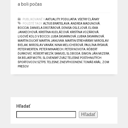
a boli počas
PUBLIKOVANÉ V
AKTUALITY
,
PODUJATIA
,
VŠETKY ČLÁNKY
POUŽITÉ TAGY:
ALTIUS BRATISLAVA
,
ANDREA MADUNOVÁ
,
BOCCIA
,
DANIELA DROTÁROVÁ
,
DENISA OSLEJOVÁ
,
ELIŠKA
JANKECHOVÁ
,
KRISTÍNA KUDLÁČOVÁ
,
KRISTÍNA VOZÁROVÁ
,
LIGOVÉ KOLO V BOCCII
,
ĽUBA ŠKVARNOVÁ
,
ĽUBKA ŠKVARNOVÁ
,
MARTIN DUCKÝ
,
MARTIN JANUVKA
,
MARTIN STREHÁRSKY
,
MIROSLAV
BIELAK
,
MIROSLAV VANÁK
,
NINA MELICHEROVÁ
,
PAULÍNA RYŠAVÁ
,
PETER MERTEN
,
PETER MINARECH
,
PETER NOVOTA
,
RÓBERT
ĎURKOVIČ
,
RÓBERT MEZÍK
,
SAMUEL SLOBODA
,
ŠIMON JÁN MIZERA
,
ŠK BELASÝ MOTÝĽ
,
SLOVENSKÝ ZVÄZ TELESNE POSTIHNUTÝCH
ŠPORTOVCOV
,
SZTPŠ
,
TELESNE ZNEVÝHODNENÍ
,
TOMÁŠ KRÁL
,
ZOM
PREŠOV
Hľadať
Hľadať