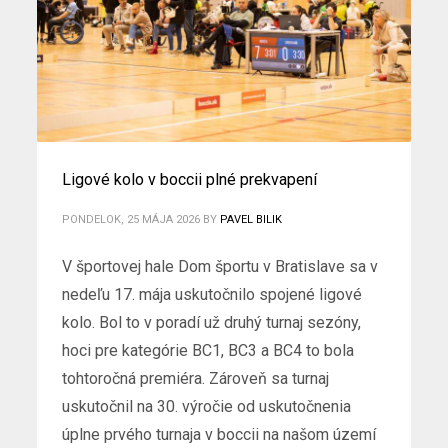
Ligové kolo v boccii plné prekvapení
PONDELOK, 25 MÁJA 2026
BY
PAVEL BILIK
V športovej hale Dom športu v Bratislave sa v
nedeľu 17. mája uskutočnilo spojené ligové
kolo. Bol to v poradí už druhý turnaj sezóny,
hoci pre kategórie BC1, BC3 a BC4 to bola
tohtoročná premiéra. Zároveň sa turnaj
uskutočnil na 30. výročie od uskutočnenia
úplne prvého turnaja v boccii na našom území