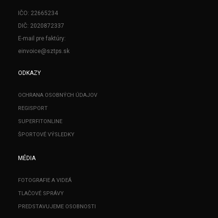
IČO: 22665234
DIČ: 2020872337
E-mail pre faktúry:
einvoice@sztps.sk
ODKAZY
OCHRANA OSOBNÝCH ÚDAJOV
REGISPORT
SUPERFITONLINE
ŠPORTOVÉ VÝSLEDKY
MÉDIA
FOTOGRAFIE A VIDEÁ
TLAČOVÉ SPRÁVY
PREDSTAVUJEME OSOBNOSTI