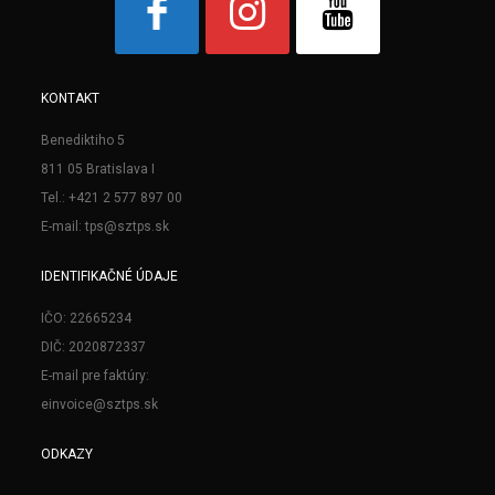
KONTAKT
Benediktiho 5
811 05 Bratislava I
Tel.: +421 2 577 897 00
E-mail: tps@sztps.sk
IDENTIFIKAČNÉ ÚDAJE
IČO: 22665234
DIČ: 2020872337
E-mail pre faktúry:
einvoice@sztps.sk
ODKAZY