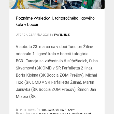
Poznáme výsledky 1. tohtoročného ligového
kola v boccii
UTOROK, 02 APRÍLA 2024
BY
PAVEL BILIK
V sobotu 23. marca sa v obci Turie pri Žiline
odohralo 1. ligové kolo v boccii kategórie
BC3. Turnaja sa zúčastnilo 6 súťažiacich, Ľuba
Škvarnová (ŠK OMD v SR Farfalletta Žilina),
Boris Klohna (ŠK Boccia ZOM Prešov), Michal
Tižo (ŠK OMD v SR Farfalletta Žilina), Martin
Januvka (ŠK Boccia ZOM Prešov), Šimon Ján
Mizera (ŠK
PUBLIKOVANÉ V
PODUJATIA
,
VŠETKY ČLÁNKY
POUŽITÉ TAGY:
BOCCIA
,
BORIS KLOHNA
,
ĽUBA ŠKVARNOVÁ
,