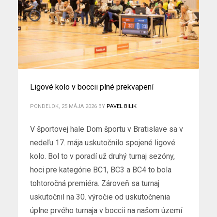
Ligové kolo v boccii plné prekvapení
PONDELOK, 25 MÁJA 2026
BY
PAVEL BILIK
V športovej hale Dom športu v Bratislave sa v
nedeľu 17. mája uskutočnilo spojené ligové
kolo. Bol to v poradí už druhý turnaj sezóny,
hoci pre kategórie BC1, BC3 a BC4 to bola
tohtoročná premiéra. Zároveň sa turnaj
uskutočnil na 30. výročie od uskutočnenia
úplne prvého turnaja v boccii na našom území