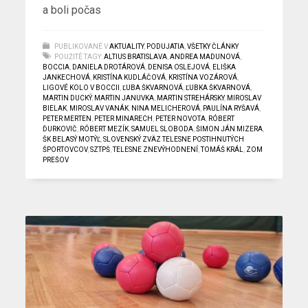
a boli počas
PUBLIKOVANÉ V
AKTUALITY
,
PODUJATIA
,
VŠETKY ČLÁNKY
POUŽITÉ TAGY:
ALTIUS BRATISLAVA
,
ANDREA MADUNOVÁ
,
BOCCIA
,
DANIELA DROTÁROVÁ
,
DENISA OSLEJOVÁ
,
ELIŠKA
JANKECHOVÁ
,
KRISTÍNA KUDLÁČOVÁ
,
KRISTÍNA VOZÁROVÁ
,
LIGOVÉ KOLO V BOCCII
,
ĽUBA ŠKVARNOVÁ
,
ĽUBKA ŠKVARNOVÁ
,
MARTIN DUCKÝ
,
MARTIN JANUVKA
,
MARTIN STREHÁRSKY
,
MIROSLAV
BIELAK
,
MIROSLAV VANÁK
,
NINA MELICHEROVÁ
,
PAULÍNA RYŠAVÁ
,
PETER MERTEN
,
PETER MINARECH
,
PETER NOVOTA
,
RÓBERT
ĎURKOVIČ
,
RÓBERT MEZÍK
,
SAMUEL SLOBODA
,
ŠIMON JÁN MIZERA
,
ŠK BELASÝ MOTÝĽ
,
SLOVENSKÝ ZVÄZ TELESNE POSTIHNUTÝCH
ŠPORTOVCOV
,
SZTPŠ
,
TELESNE ZNEVÝHODNENÍ
,
TOMÁŠ KRÁL
,
ZOM
PREŠOV