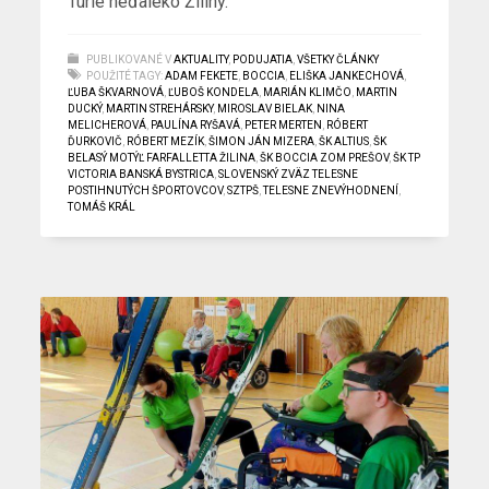
Turie neďaleko Žiliny.
PUBLIKOVANÉ V
AKTUALITY
,
PODUJATIA
,
VŠETKY ČLÁNKY
POUŽITÉ TAGY:
ADAM FEKETE
,
BOCCIA
,
ELIŠKA JANKECHOVÁ
,
ĽUBA ŠKVARNOVÁ
,
ĽUBOŠ KONDELA
,
MARIÁN KLIMČO
,
MARTIN
DUCKÝ
,
MARTIN STREHÁRSKY
,
MIROSLAV BIELAK
,
NINA
MELICHEROVÁ
,
PAULÍNA RYŠAVÁ
,
PETER MERTEN
,
RÓBERT
ĎURKOVIČ
,
RÓBERT MEZÍK
,
ŠIMON JÁN MIZERA
,
ŠK ALTIUS
,
ŠK
BELASÝ MOTÝĽ FARFALLETTA ŽILINA
,
ŠK BOCCIA ZOM PREŠOV
,
ŠK TP
VICTORIA BANSKÁ BYSTRICA
,
SLOVENSKÝ ZVÄZ TELESNE
POSTIHNUTÝCH ŠPORTOVCOV
,
SZTPŠ
,
TELESNE ZNEVÝHODNENÍ
,
TOMÁŠ KRÁL