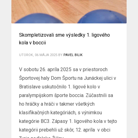
Skompletizovali sme výsledky 1. ligového
kola v boccii
UTOROK, 06 MÁJA 2025
BY
PAVEL BILIK
V sobotu 26. apríla 2025 sa v priestoroch
Športovej haly Dom Športu na Junáckej ulici v
Bratislave uskutočnilo 1. ligové kolo v
paralympijskom športe boccia. Zúčastnili sa
ho hráčky a hráči v takmer všetkých
klasifikačných kategóriách, s výnimkou
kategórie BC3. Zápasy 1. ligového kola v tejto
kategórii prebehli už skôr, 12. apríla v obci