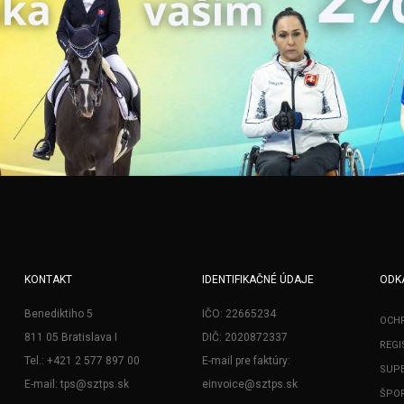
KONTAKT
IDENTIFIKAČNÉ ÚDAJE
ODK
Benediktiho 5
IČO: 22665234
OCH
811 05 Bratislava I
DIČ: 2020872337
REGI
Tel.: +421 2 577 897 00
E-mail pre faktúry:
SUPE
E-mail: tps@sztps.sk
einvoice@sztps.sk
ŠPOR