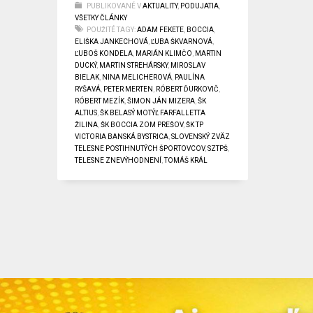
PUBLIKOVANÉ V
AKTUALITY
,
PODUJATIA
,
VŠETKY ČLÁNKY
POUŽITÉ TAGY:
ADAM FEKETE
,
BOCCIA
,
ELIŠKA JANKECHOVÁ
,
ĽUBA ŠKVARNOVÁ
,
ĽUBOŠ KONDELA
,
MARIÁN KLIMČO
,
MARTIN
DUCKÝ
,
MARTIN STREHÁRSKY
,
MIROSLAV
BIELAK
,
NINA MELICHEROVÁ
,
PAULÍNA
RYŠAVÁ
,
PETER MERTEN
,
RÓBERT ĎURKOVIČ
,
RÓBERT MEZÍK
,
ŠIMON JÁN MIZERA
,
ŠK
ALTIUS
,
ŠK BELASÝ MOTÝĽ FARFALLETTA
ŽILINA
,
ŠK BOCCIA ZOM PREŠOV
,
ŠK TP
VICTORIA BANSKÁ BYSTRICA
,
SLOVENSKÝ ZVÄZ
TELESNE POSTIHNUTÝCH ŠPORTOVCOV
,
SZTPŠ
,
TELESNE ZNEVÝHODNENÍ
,
TOMÁŠ KRÁL