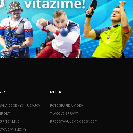
AZY
MÉDIA
RANA OSOBNÝCH ÚDAJOV
FOTOGRAFIE A VIDEÁ
SPORT
TLAČOVÉ SPRÁVY
RFITONLINE
PREDSTAVUJEME OSOBNOSTI
TOVÉ VÝSLEDKY