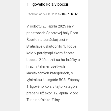
1. ligového kola v boccii
UTOROK, 06 MÁJA 2025
BY
PAVEL BILIK
V sobotu 26. apríla 2025 sa v
priestoroch Športovej haly Dom
Športu na Junáckej ulici v
Bratislave uskutočnilo 1. ligové
kolo v paralympijskom športe
boccia. Zúčastnili sa ho hráčky a
hráči v takmer všetkých
klasifikačných kategóriách, s
výnimkou kategórie BC3. Zápasy
1. ligového kola v tejto kategórii
prebehli už skôr, 12. apríla v obci
Turie neďaleko Žiliny.