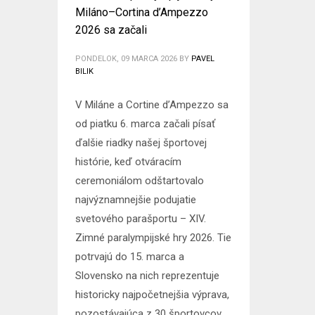
Miláno–Cortina d’Ampezzo
2026 sa začali
PONDELOK, 09 MARCA 2026
BY
PAVEL
BILIK
V Miláne a Cortine d’Ampezzo sa
od piatku 6. marca začali písať
ďalšie riadky našej športovej
histórie, keď otváracím
ceremoniálom odštartovalo
najvýznamnejšie podujatie
svetového parašportu – XIV.
Zimné paralympijské hry 2026. Tie
potrvajú do 15. marca a
Slovensko na nich reprezentuje
historicky najpočetnejšia výprava,
pozostávajúca z 30 športovcov.