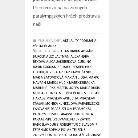
Premiérovo sa na zimných
paralympijských hrách predstavia
naši
PUBLIKOVANÉ V
AKTUALITY
,
PODUJATIA
,
VŠETKY ČLÁNKY
POUŽITÉ TAGY:
ADAM KRUPA
,
ADRIÁN
ĎURČEK
,
ALEX LAJTMAN
,
ALEXANDRA
REXOVÁ
,
ALICA JAKUBEKOVÁ
,
CURLING
,
DÁVID KORMAN
,
EDUARD LEPÁČEK
,
ERIK
HOJTÍK
,
JOZEF GARBIAR
,
KAROL ŠANDL
,
MÁRIA ZAŤOVIČOVÁ
,
MARIÁN LIGDA
,
MARKO
HAVRAN
,
MAROŠ HUDÍK MAREK KUBAČKA
,
MARTIN ČUPKA
,
MARTIN JOPPA
,
MATÚŠ ĎURIŠ
,
MICHAL HLINKA
,
MILOŠ VEČEREK
,
MIROSLAV
HARAUS
,
MIROSLAV PASTUCHA
,
MIROSLAV
STAŠÁK
,
MONIKA KUNKELOVÁ
,
PARABEŽECKÉ
LYŽOVANIE
,
PARABIATLON
,
PARAHOKEJ
,
PARALYMPIONICI
,
PARASNOUBORDING A
PARAALPSKÉ LYŽOVANIE
,
PETER ZAŤKO
,
RADOSLAV ĎURIŠ
,
RÓBERT TURIC
,
SLAVOMÍR
FERENČÍK
,
SOPHIA POLÁK
,
TELESNE
ZNEVÝHODNENÍ
,
VIKTÓRIA BALÁŽOVÁ
,
ZIMNÉ