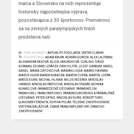
marca a Slovensko na nich reprezentuje
historicky najpočetnejšia výprava,
pozostávajúca z 30 športovcov. Premiérovo
sa na zimných paralympijských hrách
predstavia naši
PUBLIKOVANÉ V
AKTUALITY
,
PODUJATIA
,
VŠETKY ČLÁNKY
POUŽITÉ TAGY:
ADAM KRUPA
,
ADRIÁN ĎURČEK
,
ALEX LAJTMAN
,
ALEXANDRA REXOVÁ
,
ALICA JAKUBEKOVÁ
,
CURLING
,
DÁVID
KORMAN
,
EDUARD LEPÁČEK
,
ERIK HOJTÍK
,
JOZEF GARBIAR
,
KAROL
ŠANDL
,
MÁRIA ZAŤOVIČOVÁ
,
MARIÁN LIGDA
,
MARKO HAVRAN
,
MAROŠ HUDÍK MAREK KUBAČKA
,
MARTIN ČUPKA
,
MARTIN JOPPA
,
MATÚŠ ĎURIŠ
,
MICHAL HLINKA
,
MILOŠ VEČEREK
,
MIROSLAV
HARAUS
,
MIROSLAV PASTUCHA
,
MIROSLAV STAŠÁK
,
MONIKA
KUNKELOVÁ
,
PARABEŽECKÉ LYŽOVANIE
,
PARABIATLON
,
PARAHOKEJ
,
PARALYMPIONICI
,
PARASNOUBORDING A PARAALPSKÉ
LYŽOVANIE
,
PETER ZAŤKO
,
RADOSLAV ĎURIŠ
,
RÓBERT TURIC
,
SLAVOMÍR FERENČÍK
,
SOPHIA POLÁK
,
TELESNE ZNEVÝHODNENÍ
,
VIKTÓRIA BALÁŽOVÁ
,
ZIMNÉ PARALYMPIJSKÉ HRY
,
ZRAKOVO
ZNEVÝHODNENÍ