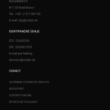
Benediktiho 5
811 05 Bratislava I
Tel.: +421 2 577 897 00
E-mail: tps@sztps.sk
IDENTIFIKAČNÉ ÚDAJE
IČO: 22665234
DIČ: 2020872337
E-mail pre faktúry:
einvoice@sztps.sk
ODKAZY
OCHRANA OSOBNÝCH ÚDAJOV
REGISPORT
SUPERFITONLINE
ŠPORTOVÉ VÝSLEDKY