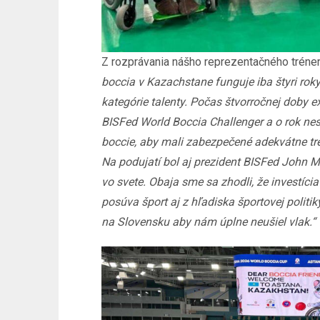
Z rozprávania nášho reprezentačného trénera b
boccia v Kazachstane funguje iba štyri roky
kategórie talenty. Počas štvorročnej doby 
BISFed World Boccia Challenger a o rok ne
boccie, aby mali zabezpečené adekvátne tré
Na podujatí bol aj prezident BISFed John 
vo svete. Obaja sme sa zhodli, že investíc
posúva šport aj z hľadiska športovej polit
na Slovensku aby nám úplne neušiel vlak.“