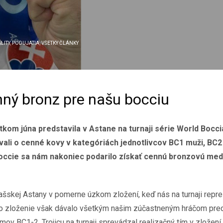
LITY
,
PODUJATIA
,
VŠETKY ČLÁNKY
enný bronz pre našu bocciu
kom júna predstavila v Astane na turnaji série World Bocci
ovali o cenné kovy v kategóriách jednotlivcov BC1 muži, BC2
ccie sa nám nakoniec podarilo získať cennú bronzovú medail
šskej Astany v pomerne úzkom zložení, keď nás na turnaji reprez
to zloženie však dávalo všetkým našim zúčastneným hráčom pred
ímov BC1-2. Trojicu na turnaji sprevádzal realizačný tím v zložen