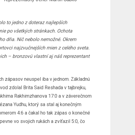
lo to j
edno z doteraz najlepších
enie po všetkých stránkach. Ochota
ého dňa. Nič nebolo nemožné. Okrem
ortovci najzvučnejších mien z celého sveta.
ich – bronzovú vlastní aj náš reprezentant
ich zápasov neuspel iba v jednom. Základnú
d zdolal Brita Said Reshada v tajbrejku,
rakhima Rakhimzhanova 17:0 a v záverečnom
ézana Yudhu, ktorý sa stal aj konečným
omerom 4:6 a čakal ho tak zápas o konečné
ne vo svojich rukách a zvíťazil 5:0, čo