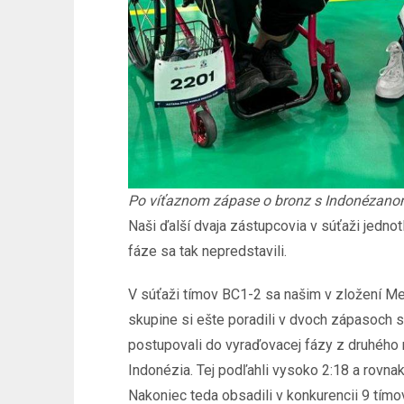
Po víťaznom zápase o bronz s Indonézano
Naši ďalší dvaja zástupcovia v súťaži jedno
fáze sa tak nepredstavili.
V súťaži tímov BC1-2 sa našim v zložení Me
skupine si ešte poradili v dvoch zápasoch 
postupovali do vyraďovacej fázy z druhého m
Indonézia. Tej podľahli vysoko 2:18 a rovnak
Nakoniec teda obsadili v konkurencii 9 tímo