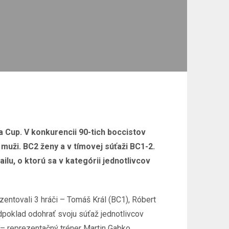
a Cup. V konkurencii 90-tich boccistov
 muži. BC2 ženy a v tímovej súťaži BC1-2.
u, o ktorú sa v kategórii jednotlivcov
entovali 3 hráči – Tomáš Král (BC1), Róbert
poklad odohrať svoju súťaž jednotlivcov
í – reprezentačný tréner Martin Gabko