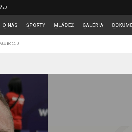
VÄZU
O NÁS
ŠPORTY
MLÁDEŽ
GALÉRIA
DOKUM
NAŠU BOCCIU