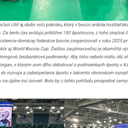
ol cítiť aj obdiv voči pokroku, ktorý v boccii urobila hostiteľská
. Za tento čas evidujú približne 150 športovcov, z toho značná 
existencie domácej federácie boccie zorganizovali v roku 2025 
skôr aj World Boccia Cup. Ďalšou zaujímavosťou je okamžitá vý
ningové, bezbariérové podmienky. Aby toho nebolo málo, idú stav
Morgan, s ktorým som dlho debatoval o podmienkach športu v Ka
ia do rozvoja a zabezpečenia športu v takomto obrovskom rozsahu
iky na úplne inú úroveň. Bolo by z tohto pohľadu prospešné za