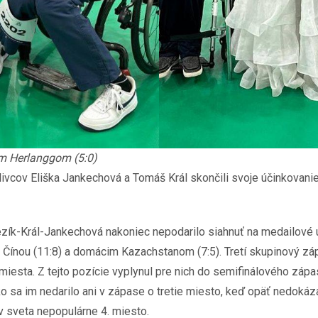
m Herlanggom (5:0)
tlivcov Eliška Jankechová a Tomáš Král skončili svoje účinkovan
zík-Král-Jankechová nakoniec nepodarilo siahnuť na medailové u
s Čínou (11:8) a domácim Kazachstanom (7:5). Tretí skupinový zá
iesta. Z tejto pozície vyplynul pre nich do semifinálového zápa
o sa im nedarilo ani v zápase o tretie miesto, keď opäť nedokáza
v sveta nepopulárne 4. miesto.