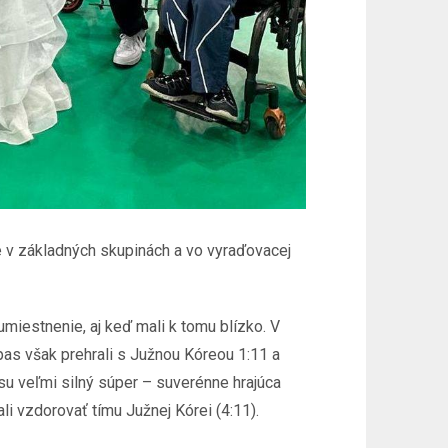
ie v základných skupinách a vo vyraďovacej
miestnenie, aj keď mali k tomu blízko. V
pas však prehrali s Južnou Kóreou 1:11 a
su veľmi silný súper – suverénne hrajúca
li vzdorovať tímu Južnej Kórei (4:11).