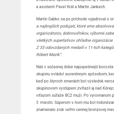
a asistenti Pavel Král a Martin Jankech.
Martin Gabko sa po príchode vyjadroval o o
a najkrajších podujatí, ktoré sme absolvov
organizátorov, dobrovoľníkov, výborné za
všetkých superlatívov ohľadne organizácie t
Z 33 odovzdaných medailí v 11-tich kategóri
Róbert Mezík“.
Náš v súčasnej dobe najúspešnejší boccsta 
skupinu ovládol suverénnym spôsobom, keď s
keď po štyroch smenách bol výsledok nero
skupinovom vystúpení zvíťazil aj nad Kórejc
víťazom súťaže BC2 muži. Po vyrovnanom p
3. miesto. Súperom v ňom mu bol Indonézan
znamenalo zisk veľmi cennej bronzovej med