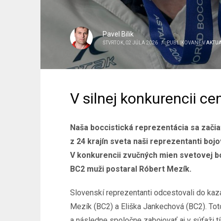
Pavel Bilik
ŠTVRTOK, 02 JÚLA 2026
/
PUBLIKOVANÉ V
AKTUA
V silnej konkurencii c
Naša boccistická reprezentácia sa začiat
z 24 krajín sveta naši reprezentanti boj
V konkurencii zvučných mien svetovej bo
BC2 muži postaral Róbert Mezík.
Slovenskí reprezentanti odcestovali do kaza
Mezík (BC2) a Eliška Jankechová (BC2). To
a následne spoločne zabojovať aj v súťaži t