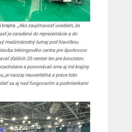
 krajina:
„Ako zaujímavosť uvediem, že
časť je zaradená do reprezentácie a do
prvý medzinárodný turnaj pod hlavičkou
stavba tréningového centra pre športovcov
ať ďalších 20 centier len pre boccistov.
zachstane a porovnávali sme aj iné krajiny
, je naozaj neuveriteľná a práve toto
myslieť sa aj nad fungovaním a podmienkami