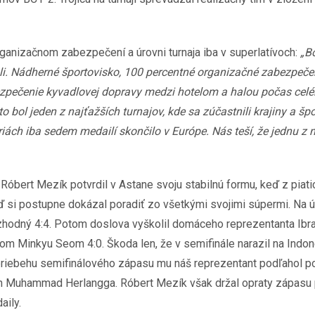
rganizačnom zabezpečení a úrovni turnaja iba v superlatívoch:
„Bo
ali. Nádherné športovisko, 100 percentné organizačné zabezpeč
bezpečenie kyvadlovej dopravy medzi hotelom a halou počas cel
o bol jeden z najťažších turnajov, kde sa zúčastnili krajiny a šp
ách iba sedem medailí skončilo v Európe. Nás teší, že jednu z n
Róbert Mezík potvrdil v Astane svoju stabilnú formu, keď z piat
i postupne dokázal poradiť zo všetkými svojimi súpermi. Na úvo
zhodný 4:4. Potom doslova vyškolil domáceho reprezentanta Ib
om Minkyu Seom 4:0. Škoda len, že v semifinále narazil na Indon
riebehu semifinálového zápasu mu náš reprezentant podľahol p
 Muhammad Herlangga. Róbert Mezík však držal opraty zápasu pev
aily.