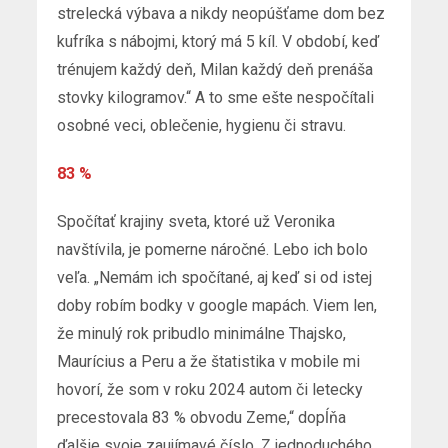
strelecká výbava a nikdy neopúšťame dom bez
kufríka s nábojmi, ktorý má 5 kíl. V období, keď
trénujem každý deň, Milan každý deň prenáša
stovky kilogramov.“ A to sme ešte nespočítali
osobné veci, oblečenie, hygienu či stravu.
83 %
Spočítať krajiny sveta, ktoré už Veronika
navštívila, je pomerne náročné. Lebo ich bolo
veľa. „Nemám ich spočítané, aj keď si od istej
doby robím bodky v google mapách. Viem len,
že minulý rok pribudlo minimálne Thajsko,
Maurícius a Peru a že štatistika v mobile mi
hovorí, že som v roku 2024 autom či letecky
precestovala 83 % obvodu Zeme,“ dopĺňa
ďalšie svoje zaujímavé číslo. Z jednoduchého