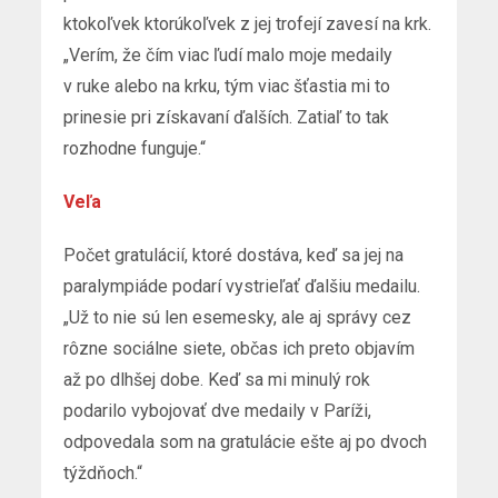
ktokoľvek ktorúkoľvek z jej trofejí zavesí na krk.
„Verím, že čím viac ľudí malo moje medaily
v ruke alebo na krku, tým viac šťastia mi to
prinesie pri získavaní ďalších. Zatiaľ to tak
rozhodne funguje.“
Veľa
Počet gratulácií, ktoré dostáva, keď sa jej na
paralympiáde podarí vystrieľať ďalšiu medailu.
„Už to nie sú len esemesky, ale aj správy cez
rôzne sociálne siete, občas ich preto objavím
až po dlhšej dobe. Keď sa mi minulý rok
podarilo vybojovať dve medaily v Paríži,
odpovedala som na gratulácie ešte aj po dvoch
týždňoch.“