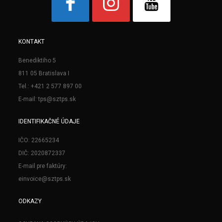
KONTAKT
Benediktiho 5
811 05 Bratislava I
Tel.: +421 2 577 897 00
E-mail: tps@sztps.sk
IDENTIFIKAČNÉ ÚDAJE
IČO: 22665234
DIČ: 2020872337
E-mail pre faktúry:
einvoice@sztps.sk
ODKAZY