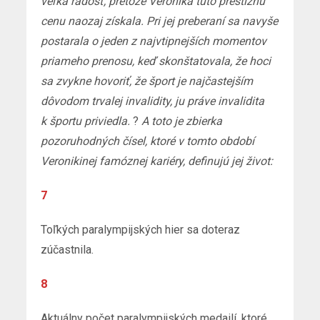
veľká radosť, pretože Veronika túto prestížnu
cenu naozaj získala. Pri jej preberaní sa navyše
postarala o jeden z najvtipnejších momentov
priameho prenosu, keď skonštatovala, že hoci
sa zvykne hovoriť, že šport je najčastejším
dôvodom trvalej invalidity, ju práve invalidita
k športu priviedla.
?
A toto je zbierka
pozoruhodných čísel, ktoré v tomto období
Veronikinej famóznej kariéry, definujú jej život:
7
Toľkých paralympijských hier sa doteraz
zúčastnila.
8
Aktuálny počet paralympijských medailí, ktoré