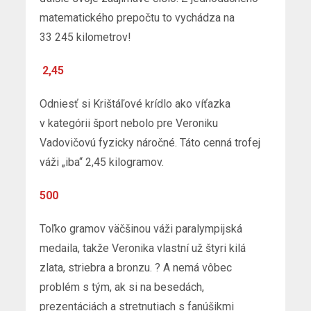
matematického prepočtu to vychádza na
33 245 kilometrov!
2,45
Odniesť si Krištáľové krídlo ako víťazka
v kategórii šport nebolo pre Veroniku
Vadovičovú fyzicky náročné. Táto cenná trofej
váži „iba“ 2,45 kilogramov.
500
Toľko gramov väčšinou váži paralympijská
medaila, takže Veronika vlastní už štyri kilá
zlata, striebra a bronzu. ? A nemá vôbec
problém s tým, ak si na besedách,
prezentáciách a stretnutiach s fanúšikmi