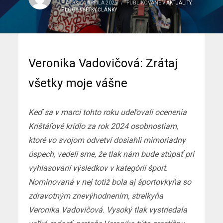
PIATOK, 04 APRÍLA 2025
/
PUBLIKOVANÉ V
AKTUALITY
,
BLOGY
,
VŠETKY ČLÁNKY
Veronika Vadovičová: Zrátaj
všetky moje vášne
Keď sa v marci tohto roku udeľovali ocenenia
Krištáľové krídlo za rok 2024 osobnostiam,
ktoré vo svojom odvetví dosiahli mimoriadny
úspech, vedeli sme, že tlak nám bude stúpať pri
vyhlasovaní výsledkov v kategórii šport.
Nominovaná v nej totiž bola aj športovkyňa so
zdravotným znevýhodnením, strelkyňa
Veronika Vadovičová. Vysoký tlak vystriedala