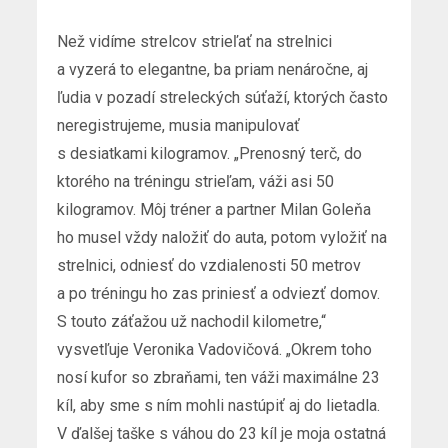
Než vidíme strelcov strieľať na strelnici
a vyzerá to elegantne, ba priam nenáročne, aj
ľudia v pozadí streleckých súťaží, ktorých často
neregistrujeme, musia manipulovať
s desiatkami kilogramov. „Prenosný terč, do
ktorého na tréningu strieľam, váži asi 50
kilogramov. Môj tréner a partner Milan Goleňa
ho musel vždy naložiť do auta, potom vyložiť na
strelnici, odniesť do vzdialenosti 50 metrov
a po tréningu ho zas priniesť a odviezť domov.
S touto záťažou už nachodil kilometre,“
vysvetľuje Veronika Vadovičová. „Okrem toho
nosí kufor so zbraňami, ten váži maximálne 23
kíl, aby sme s ním mohli nastúpiť aj do lietadla.
V ďalšej taške s váhou do 23 kíl je moja ostatná