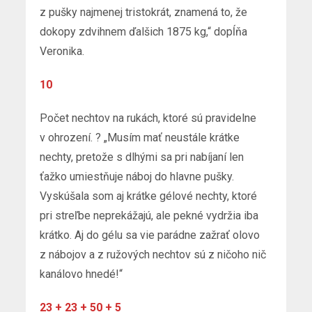
z pušky najmenej tristokrát, znamená to, že
dokopy zdvihnem ďalšich 1875 kg,“ dopĺňa
Veronika.
10
Počet nechtov na rukách, ktoré sú pravidelne
v ohrození. ? „Musím mať neustále krátke
nechty, pretože s dlhými sa pri nabíjaní len
ťažko umiestňuje náboj do hlavne pušky.
Vyskúšala som aj krátke gélové nechty, ktoré
pri streľbe neprekážajú, ale pekné vydržia iba
krátko. Aj do gélu sa vie parádne zažrať olovo
z nábojov a z ružových nechtov sú z ničoho nič
kanálovo hnedé!“
23 + 23 + 50 + 5