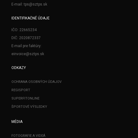
E-mail: tps@sztps.sk
IDENTIFIKAČNÉ ÚDAJE
IČO: 22665234
DIČ: 2020872337
E-mail pre faktúry:
einvoice@sztps.sk
ODKAZY
OCHRANA OSOBNÝCH ÚDAJOV
REGISPORT
SUPERFITONLINE
ŠPORTOVÉ VÝSLEDKY
MÉDIA
FOTOGRAFIE A VIDEÁ