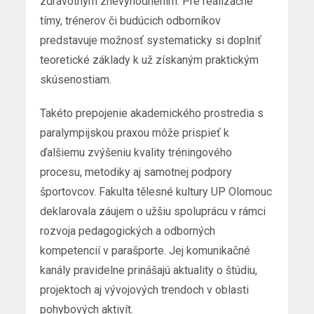
zdravotným znevýhodnením. Pre realizačné
tímy, trénerov či budúcich odborníkov
predstavuje možnosť systematicky si doplniť
teoretické základy k už získaným praktickým
skúsenostiam.
Takéto prepojenie akademického prostredia s
paralympijskou praxou môže prispieť k
ďalšiemu zvýšeniu kvality tréningového
procesu, metodiky aj samotnej podpory
športovcov. Fakulta tělesné kultury UP Olomouc
deklarovala záujem o užšiu spoluprácu v rámci
rozvoja pedagogických a odborných
kompetencií v parašporte. Jej komunikačné
kanály pravidelne prinášajú aktuality o štúdiu,
projektoch aj vývojových trendoch v oblasti
pohybových aktivít.