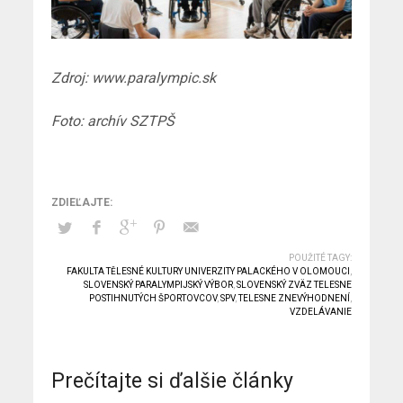
Zdroj: www.paralympic.sk
Foto: archív SZTPŠ
POUŽITÉ TAGY:
FAKULTA TĚLESNÉ KULTURY UNIVERZITY PALACKÉHO V OLOMOUCI
,
SLOVENSKÝ PARALYMPIJSKÝ VÝBOR
,
SLOVENSKÝ ZVÄZ TELESNE
POSTIHNUTÝCH ŠPORTOVCOV
,
SPV
,
TELESNE ZNEVÝHODNENÍ
,
VZDELÁVANIE
Prečítajte si ďalšie články