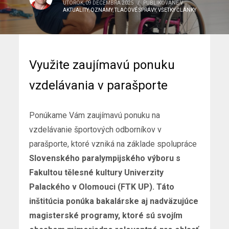
UTOROK, 09 DECEMBRA 2025
/
PUBLIKOVANÉ V
AKTUALITY
,
OZNAMY
,
TLAČOVÉ SPRÁVY
,
VŠETKY ČLÁNKY
Využite zaujímavú ponuku
vzdelávania v parašporte
Ponúkame Vám zaujímavú ponuku na
vzdelávanie športových odborníkov v
parašporte, ktoré vzniká na základe spolupráce
Slovenského paralympijského výboru s
Fakultou tělesné kultury Univerzity
Palackého v Olomouci (FTK UP). Táto
inštitúcia ponúka bakalárske aj nadväzujúce
magisterské programy, ktoré sú svojím