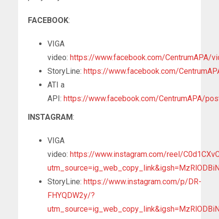
FACEBOOK
:
VIGA
video:
https://www.facebook.com/CentrumAPA/
StoryLine:
https://www.facebook.com/Centrum
ATI a
API:
https://www.facebook.com/CentrumAPA/p
INSTAGRAM
:
VIGA
video:
https://www.instagram.com/reel/C0d1CXv
utm_source=ig_web_copy_link&igsh=MzRlODBi
StoryLine:
https://www.instagram.com/p/DR-
FHYQDW2y/?
utm_source=ig_web_copy_link&igsh=MzRlODBi