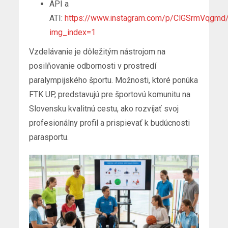
API a
ATI:
https://www.instagram.com/p/ClGSrmVqgmd
img_index=1
Vzdelávanie je dôležitým nástrojom na
posilňovanie odbornosti v prostredí
paralympijského športu. Možnosti, ktoré ponúka
FTK UP, predstavujú pre športovú komunitu na
Slovensku kvalitnú cestu, ako rozvíjať svoj
profesionálny profil a prispievať k budúcnosti
parasportu.