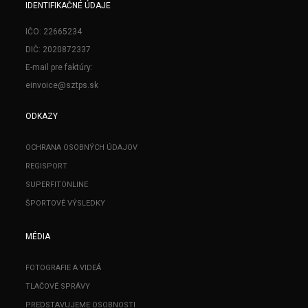
IDENTIFIKAČNÉ ÚDAJE
IČO: 22665234
DIČ: 2020872337
E-mail pre faktúry:
einvoice@sztps.sk
ODKAZY
OCHRANA OSOBNÝCH ÚDAJOV
REGISPORT
SUPERFITONLINE
ŠPORTOVÉ VÝSLEDKY
MÉDIA
FOTOGRAFIE A VIDEÁ
TLAČOVÉ SPRÁVY
PREDSTAVUJEME OSOBNOSTI