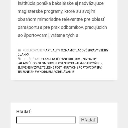
inštitúcia ponúka bakalárske aj nadväzujúce
magisterské programy, ktoré sú svojím
obsahom mimoriadne relevantné pre oblasť
parašportu a pre prax odborníkov, pracujúcich
so športovcami, vrátane tých s
PUBLIKOVANÉ V
AKTUALITY
,
OZNAMY
,
TLAČOVÉ SPRÁVY
,
VŠETKY
ČLÁNKY
POUŽITÉ TAGY:
FAKULTA TĚLESNÉ KULTURY UNIVERZITY
PALACKÉHO V OLOMOUCI
,
SLOVENSKÝ PARALYMPIJSKÝ VÝBOR
,
SLOVENSKÝ ZVÄZ TELESNE POSTIHNUTÝCH ŠPORTOVCOV
,
SPV
,
TELESNE ZNEVÝHODNENÍ
,
VZDELÁVANIE
Hľadať
Hľadať