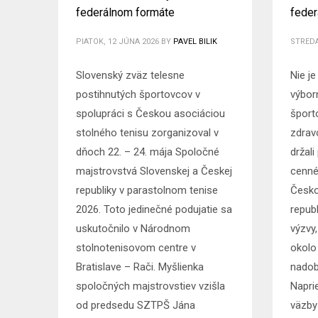
federálnom formáte
feder
PIATOK, 12 JÚNA 2026
BY
PAVEL BILIK
STREDA
Slovenský zväz telesne
Nie j
postihnutých športovcov v
výbor
spolupráci s Českou asociáciou
šport
stolného tenisu zorganizoval v
zdrav
dňoch 22. – 24. mája Spoločné
držali
majstrovstvá Slovenskej a Českej
cenné 
republiky v parastolnom tenise
Česko
2026. Toto jedinečné podujatie sa
repub
uskutočnilo v Národnom
výzvy
stolnotenisovom centre v
okolo
Bratislave – Rači. Myšlienka
nadob
spoločných majstrovstiev vzišla
Napri
od predsedu SZTPŠ Jána
väzby 