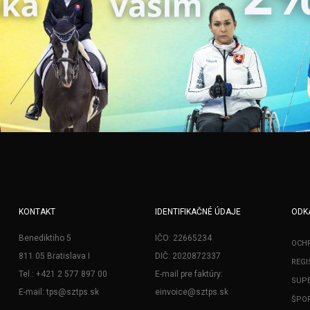
KONTAKT
IDENTIFIKAČNÉ ÚDAJE
ODK
Benediktiho 5
IČO: 22665234
OCH
811 05 Bratislava I
DIČ: 2020872337
REGI
Tel.: +421 2 577 897 00
E-mail pre faktúry:
SUPE
E-mail: tps@sztps.sk
einvoice@sztps.sk
ŠPOR