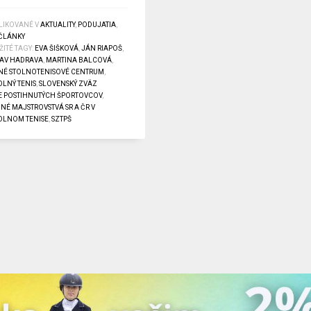
LIKOVANÉ V
AKTUALITY
,
PODUJATIA
,
 ČLÁNKY
ITÉ TAGY:
EVA ŠIŠKOVÁ
,
JÁN RIAPOŠ
,
AV HADRAVA
,
MARTINA BALCOVÁ
,
É STOLNOTENISOVÉ CENTRUM
,
OLNÝ TENIS
,
SLOVENSKÝ ZVÄZ
E POSTIHNUTÝCH ŠPORTOVCOV
,
NÉ MAJSTROVSTVÁ SR A ČR V
OLNOM TENISE
,
SZTPŠ