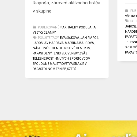
Riapoša, zároveň aktívneho hráča
v skupine
PUB
VŠETKY
POUŽ
JAROSL
PUBLIKOVANÉ V
AKTUALITY
,
PODUJATIA
,
NÁRODN
VŠETKY ČLÁNKY
PARAST
POUŽITÉ TAGY:
EVA ŠIŠKOVÁ
,
JÁN RIAPOŠ
,
TELESN
JAROSLAV HADRAVA
,
MARTINA BALCOVÁ
,
SPOLOČ
NÁRODNÉ STOLNOTENISOVÉ CENTRUM
,
PARAST
PARASTOLNÝ TENIS
,
SLOVENSKÝ ZVÄZ
TELESNE POSTIHNUTÝCH ŠPORTOVCOV
,
SPOLOČNÉ MAJSTROVSTVÁ SR A ČR V
PARASTOLNOM TENISE
,
SZTPŠ