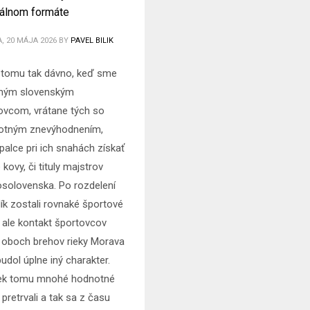
álnom formáte
, 20 MÁJA 2026
BY
PAVEL BILIK
e tomu tak dávno, keď sme
ným slovenským
ovcom, vrátane tých so
otným znevýhodnením,
 palce pri ich snahách získať
kovy, či tituly majstrov
solovenska. Po rozdelení
lík zostali rovnaké športové
, ale kontakt športovcov
 oboch brehov rieky Morava
udol úplne iný charakter.
ek tomu mnohé hodnotné
pretrvali a tak sa z času