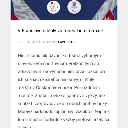
V Bratislave o tituly vo federálnom formáte
STREDA, 20 MÁJA 2026
BY
PAVEL BILIK
Nie je tomu tak dávno, keď sme výborným
slovenským športovcom, vrátane tých so
zdravotným znevýhodnením, držali palce pri
ich snahách získať cenné kovy, či tituly
majstrov Českosolovenska. Po rozdelení
republík zostali rovnaké športové výzvy, ale
kontakt športovcov okolo oboch brehov rieky
Morava nadobudol úplne iný charakter. Napriek
tomu mnohé hodnotné väzby pretrvali a tak sa
z času