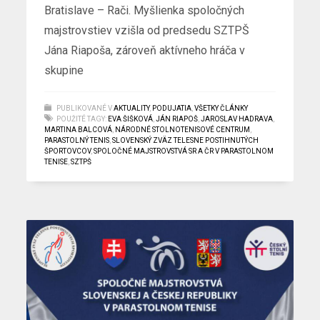
Bratislave – Rači. Myšlienka spoločných
majstrovstiev vzišla od predsedu SZTPŠ
Jána Riapoša, zároveň aktívneho hráča v
skupine
PUBLIKOVANÉ V
AKTUALITY
,
PODUJATIA
,
VŠETKY ČLÁNKY
POUŽITÉ TAGY:
EVA ŠIŠKOVÁ
,
JÁN RIAPOŠ
,
JAROSLAV HADRAVA
,
MARTINA BALCOVÁ
,
NÁRODNÉ STOLNOTENISOVÉ CENTRUM
,
PARASTOLNÝ TENIS
,
SLOVENSKÝ ZVÄZ TELESNE POSTIHNUTÝCH
ŠPORTOVCOV
,
SPOLOČNÉ MAJSTROVSTVÁ SR A ČR V PARASTOLNOM
TENISE
,
SZTPŠ