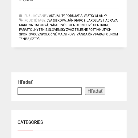
PUBLIKOVANÉ V
AKTUALITY
,
PODUJATIA
,
VŠETKY ČLÁNKY
POUŽITÉ TAGY:
EVA ŠIŠKOVÁ
,
JÁN RIAPOŠ
,
JAROSLAV HADRAVA
,
MARTINA BALCOVÁ
,
NÁRODNÉ STOLNOTENISOVÉ CENTRUM
,
PARASTOLNÝ TENIS
,
SLOVENSKÝ ZVÄZ TELESNE POSTIHNUTÝCH
ŠPORTOVCOV
,
SPOLOČNÉ MAJSTROVSTVÁ SR A ČR V PARASTOLNOM
TENISE
,
SZTPŠ
Hľadať
Hľadať
CATEGORIES