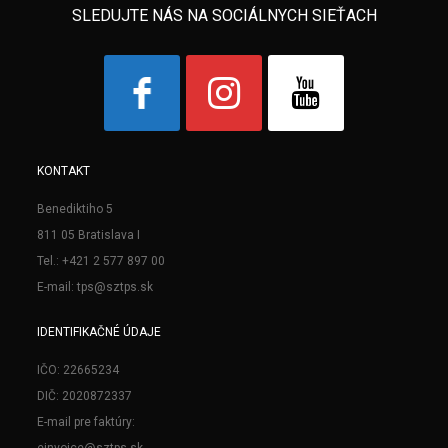
SLEDUJTE NÁS NA SOCIÁLNYCH SIEŤACH
KONTAKT
Benediktiho 5
811 05 Bratislava I
Tel.: +421 2 577 897 00
E-mail: tps@sztps.sk
IDENTIFIKAČNÉ ÚDAJE
IČO: 22665234
DIČ: 2020872337
E-mail pre faktúry:
einvoice@sztps.sk