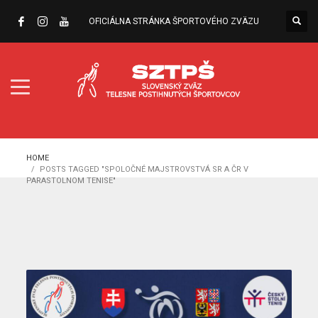
OFICIÁLNA STRÁNKA ŠPORTOVÉHO ZVÄZU
HOME
POSTS TAGGED "SPOLOČNÉ MAJSTROVSTVÁ SR A ČR V
PARASTOLNOM TENISE"