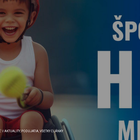
É V
AKTUALITY
,
PODUJATIA
,
VŠETKY ČLÁNKY