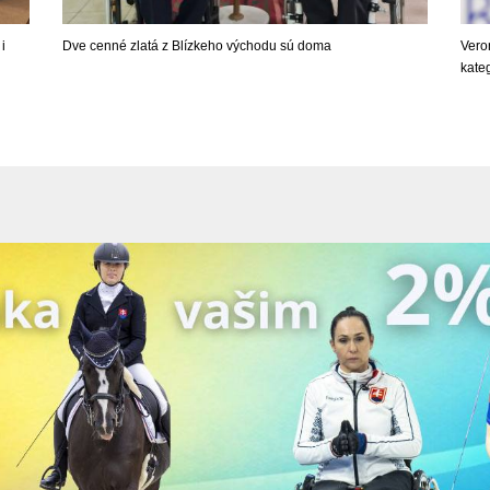
i
Dve cenné zlatá z Blízkeho východu sú doma
Veron
kateg