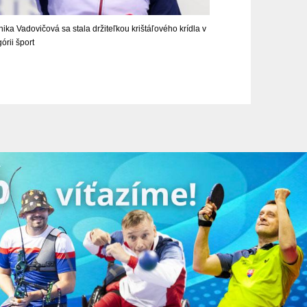
ika Vadovičová sa stala držiteľkou krištáľového krídla v
órii šport