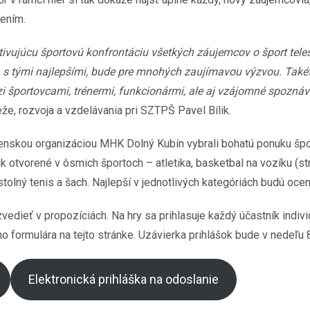
nením.
motivujúcu športovú konfrontáciu všetkých záujemcov o šport t
a s tými najlepšími, bude pre mnohých zaujímavou výzvou. Takéto
i športovcami, trénermi, funkcionármi, ale aj vzájomné spozná
e, rozvoja a vzdelávania pri SZTPŠ Pavel Bílik.
lenskou organizáciou MHK Dolný Kubín vybrali bohatú ponuku šp
ak otvorené v ôsmich športoch – atletika, basketbal na vozíku (str
 stolný tenis a šach. Najlepší v jednotlivých kategóriách budú oce
dieť v propozíciách. Na hry sa prihlasuje každý účastník indivi
 formulára na tejto stránke. Uzávierka prihlášok bude v nedeľu 
Elektronická prihláška na odoslanie