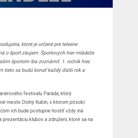
ujatia, ktoré je určené pre telesne
má o šport záujem. Športových hier mládeže
ašim športom iba zoznámiť. 1. ročník hier,
m tieto sa budú konať každý ďalší rok a
riérového festivalu Paráda, ktorý
ané mesto Dolný Kubín, v ktorom pôsobí
ičom ich bude postupne hostiť vždy iná
a prezentáciu klubov a združení, ktoré sa na