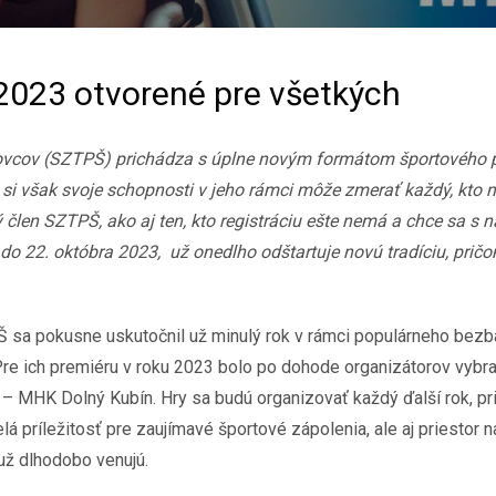
2023 otvorené pre všetkých
ovcov (SZTPŠ) prichádza s úplne novým formátom športového pod
si však svoje schopnosti v jeho rámci môže zmerať každý, kto 
člen SZTPŠ, ako aj ten, kto registráciu ešte nemá a chce sa s n
do 22. októbra 2023, už onedlho odštartuje novú tradíciu, pričo
 sa pokusne uskutočnil už minulý rok v rámci populárneho bezba
Pre ich premiéru v roku 2023 bolo po dohode organizátorov vybr
 – MHK Dolný Kubín. Hry sa budú organizovať každý ďalší rok, pr
lá príležitosť pre zaujímavé športové zápolenia, ale aj priestor n
ž dlhodobo venujú.