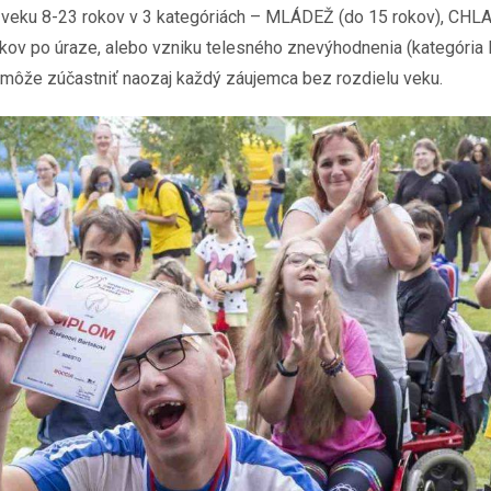
o veku 8-23 rokov v 3 kategóriách – MLÁDEŽ (do 15 rokov), CH
3 rokov po úraze, alebo vzniku telesného znevýhodnenia (kategór
a môže zúčastniť naozaj každý záujemca bez rozdielu veku.