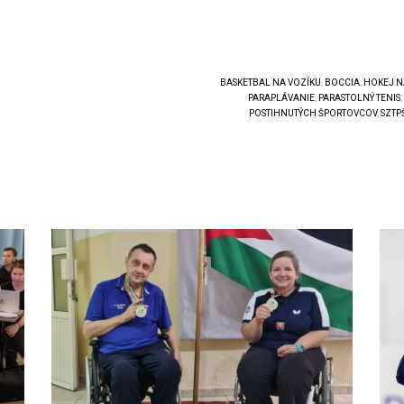
BASKETBAL NA VOZÍKU
,
BOCCIA
,
HOKEJ N
PARAPLÁVANIE
,
PARASTOLNÝ TENIS
,
POSTIHNUTÝCH ŠPORTOVCOV
,
SZTP