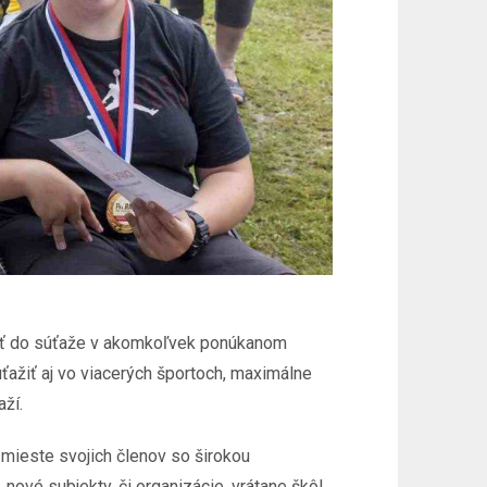
ovať do súťaže v akomkoľvek ponúkanom
ťažiť aj vo viacerých športoch, maximálne
ží.
mieste svojich členov so širokou
nové subjekty, či organizácie, vrátane škôl,