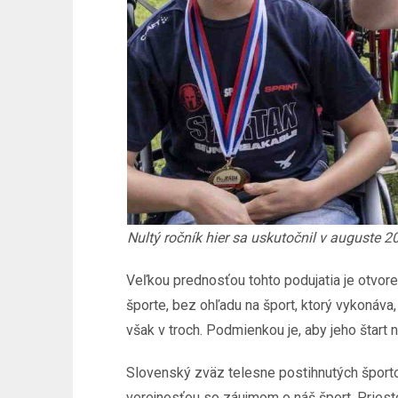
Nultý ročník hier sa uskutočnil v auguste 2
Veľkou prednosťou tohto podujatia je otvo
športe, bez ohľadu na šport, ktorý vykonáv
však v troch. Podmienkou je, aby jeho štar
Slovenský zväz telesne postihnutých športo
verejnosťou so záujmom o náš šport. Priestor