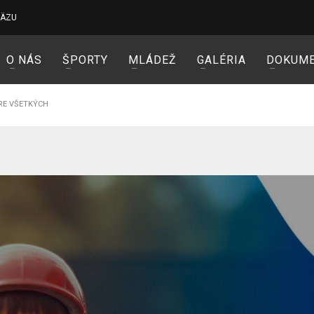
VÄZU
O NÁS
ŠPORTY
MLÁDEŽ
GALÉRIA
DOKUM
RE VŠETKÝCH