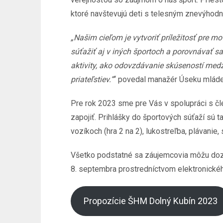
ktoré navštevujú deti s telesným znevýhod
„Našim cieľom je vytvoriť príležitosť pre 
súťažiť aj v iných športoch a porovnávať s
aktivity, ako odovzdávanie skúseností medz
priateľstiev.“
“ povedal manažér Úseku mládež
Pre rok 2023 sme pre Vás v spolupráci s č
zapojiť. Prihlášky do športových súťaží sú t
vozíkoch (hra 2 na 2), lukostreľba, plávanie,
Všetko podstatné sa záujemcovia môžu dozve
8. septembra prostredníctvom elektronického
Propozície ŠHM Dolný Kubín 2023