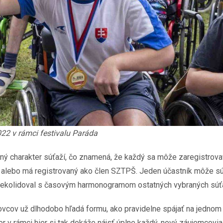
022 v rámci festivalu Paráda
rený charakter súťaží, čo znamená, že každý sa môže zaregistr
a, alebo má registrovaný ako člen SZTPŠ. Jeden účastník môže sú
t nekolidoval s časovým harmonogramom ostatných vybraných súťa
vcov už dlhodobo hľadá formu, ako pravidelne spájať na jednom 
 v rámci hier si tak dokáže nájsť úplne každý, nový záujemcovia, 