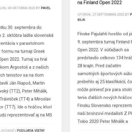
na Finland Open 2022
OK, 03 OKTÓBRA 2022
BY
PAVEL
UTOROK, 27 SEPTEMBRA 2022
BY
P
BILIK
atku 30. septembra do
Fínske Pajulahti hostilo od p
e 2. októbra ladila slovenská
9. septembra turnaj Finland 
zentácia v parastolnom
Open 2022. V súťažiach sa
e formu na turnaji Greek
predstavilo celkovo 134 hrá
Open 2022. Turnaj sa hral
28 krajín. Pred začatím
ckom Argostoli a z našich
samotných športových súb
ých tenistov sa na ňom
prebehlo aj 25 klasifikácií, č
avili Ján Riapoš, Martin
môže priniesť pre para stoln
ský (TT2), Peter Mihálik,
tenis ďalších nových hráčov
 Trávníček (TT4) a Miroslav
Fínsku Slovensko reprezento
r (TT7). Ide o hráčov, ktorí
naši bronzoví medailisti Z P
udú reprezentovať aj na MS
Tokio 2020 Peter Mihálik a
LIKOVANÉ V
PODUJATIA
,
VŠETKY