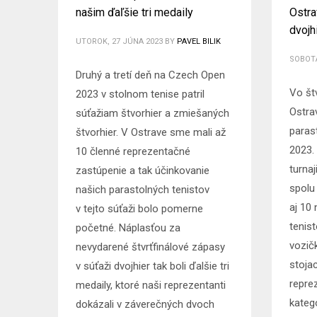
našim ďaľšie tri medaily
Ostra
dvojh
UTOROK, 27 JÚNA 2023
BY
PAVEL BILIK
SOBOTA
Druhý a tretí deň na Czech Open
Vo št
2023 v stolnom tenise patril
Ostrav
súťažiam štvorhier a zmiešaných
paras
štvorhier. V Ostrave sme mali až
2023.
10 členné reprezentačné
turna
zastúpenie a tak účinkovanie
spolu
našich parastolných tenistov
aj 10
v tejto súťaži bolo pomerne
tenis
početné. Náplasťou za
vozič
nevydarené štvrťfinálové zápasy
stoja
v súťaži dvojhier tak boli ďalšie tri
repre
medaily, ktoré naši reprezentanti
kateg
dokázali v záverečných dvoch