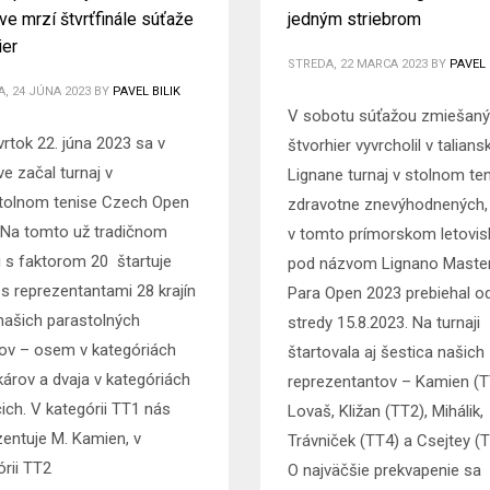
ve mrzí štvrťfinále súťaže
jedným striebrom
ier
STREDA, 22 MARCA 2023
BY
PAVEL 
, 24 JÚNA 2023
BY
PAVEL BILIK
V sobotu súťažou zmiešan
vrtok 22. júna 2023 sa v
štvorhier vyvrcholil v talian
e začal turnaj v
Lignane turnaj v stolnom te
tolnom tenise Czech Open
zdravotne znevýhodnených, 
 Na tomto už tradičnom
v tomto prímorskom letovis
ji s faktorom 20 štartuje
pod názvom Lignano Maste
 s reprezentantami 28 krajín
Para Open 2023 prebiehal o
 našich parastolných
stredy 15.8.2023. Na turnaji
tov – osem v kategóriách
štartovala aj šestica našich
károv a dvaja v kategóriách
reprezentantov – Kamien (T
cich. V kategórii TT1 nás
Lovaš, Kližan (TT2), Mihálik,
zentuje M. Kamien, v
Trávniček (TT4) a Csejtey (T
órii TT2
O najväčšie prekvapenie sa