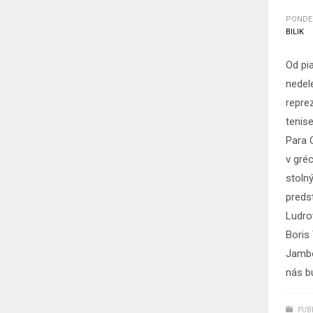
PONDEL
BILIK
Od pi
nedel
repre
tenis
Para 
v gré
stoln
predst
Ludrov
Boris
Jambo
nás b
PUB