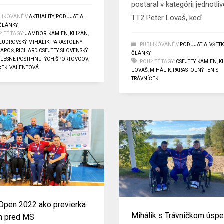
postaral v kategórii jednotli
TT2 Peter Lovaš, keď
LIKOVANÉ V
AKTUALITY
,
PODUJATIA
,
 ČLÁNKY
ITÉ TAGY:
JAMBOR
,
KAMIEN
,
KLIŽAN
,
LUDROVSKÝ
,
MIHÁLIK
,
PARASTOLNÝ
PUBLIKOVANÉ V
PODUJATIA
,
VŠETK
IAPOŠ
,
RICHARD CSEJTEY
,
SLOVENSKÝ
ČLÁNKY
ELESNE POSTIHNUTÝCH ŠPORTOVCOV
,
POUŽITÉ TAGY:
CSEJTEY
,
KAMIEN
,
K
ČEK
,
VALENTOVÁ
LOVAŠ
,
MIHÁLIK
,
PARASTOLNÝ TENIS
,
TRÁVNÍČEK
Open 2022 ako previerka
Mihálik s Trávničkom úspe
h pred MS