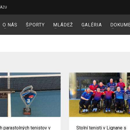
VÄZU
O NÁS
ŠPORTY
MLÁDEŽ
GALÉRIA
DOKUM
h parastolných tenistov v
Stolní tenisti v Lignane s