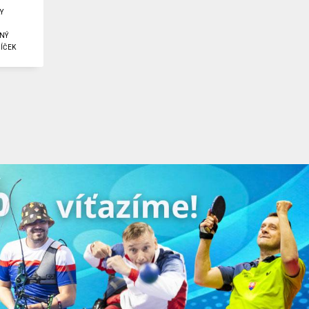
Y
NÝ
ÍČEK