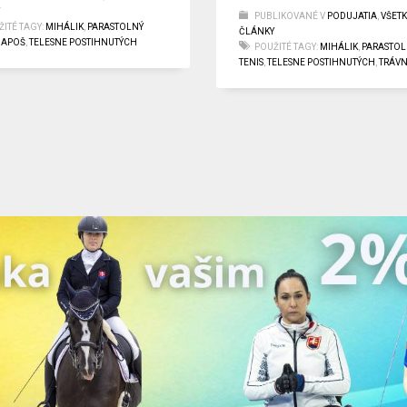
Y
PUBLIKOVANÉ V
PODUJATIA
,
VŠETK
ITÉ TAGY:
MIHÁLIK
,
PARASTOLNÝ
ČLÁNKY
IAPOŠ
,
TELESNE POSTIHNUTÝCH
POUŽITÉ TAGY:
MIHÁLIK
,
PARASTOL
TENIS
,
TELESNE POSTIHNUTÝCH
,
TRÁVN