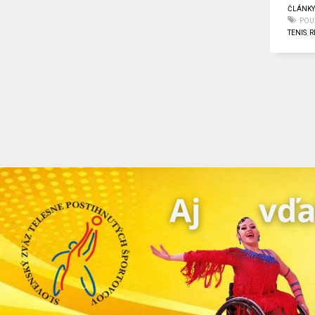
ČLÁNK
POUŽ
TENIS
,
R