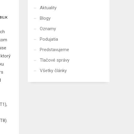
Aktuality
Blogy
BILIK
Oznamy
ých
Podujatia
skom
nise
Predstavujeme
ktorý
Tlačové správy
ku
Všetky články
rs
d
T1),
T8).