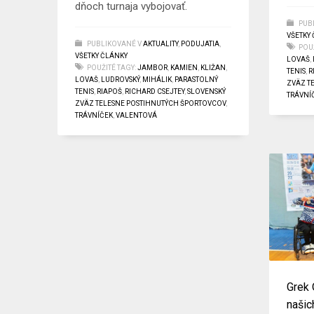
dňoch turnaja vybojovať.
PUB
VŠETKY
PUBLIKOVANÉ V
AKTUALITY
,
PODUJATIA
,
POUŽ
VŠETKY ČLÁNKY
LOVAŠ
,
POUŽITÉ TAGY:
JAMBOR
,
KAMIEN
,
KLIŽAN
,
TENIS
,
R
LOVAŠ
,
LUDROVSKÝ
,
MIHÁLIK
,
PARASTOLNÝ
ZVÄZ T
TENIS
,
RIAPOŠ
,
RICHARD CSEJTEY
,
SLOVENSKÝ
TRÁVNÍ
ZVÄZ TELESNE POSTIHNUTÝCH ŠPORTOVCOV
,
TRÁVNÍČEK
,
VALENTOVÁ
Grek 
našic