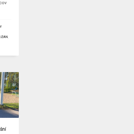
vcov
Y
LIŽAN
,
šní