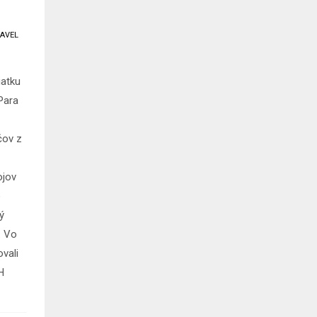
AVEL
iatku
Para
čov z
ojov
o
ý
. Vo
vali
H