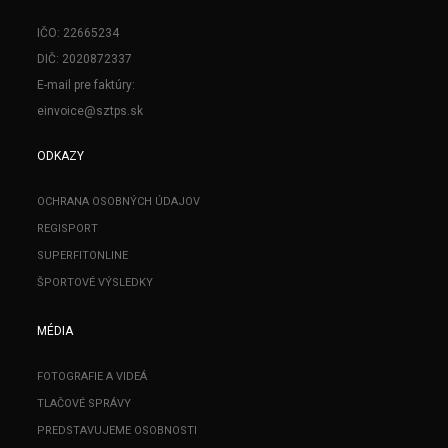
IČO: 22665234
DIČ: 2020872337
E-mail pre faktúry:
einvoice@sztps.sk
ODKAZY
OCHRANA OSOBNÝCH ÚDAJOV
REGISPORT
SUPERFITONLINE
ŠPORTOVÉ VÝSLEDKY
MÉDIA
FOTOGRAFIE A VIDEÁ
TLAČOVÉ SPRÁVY
PREDSTAVUJEME OSOBNOSTI