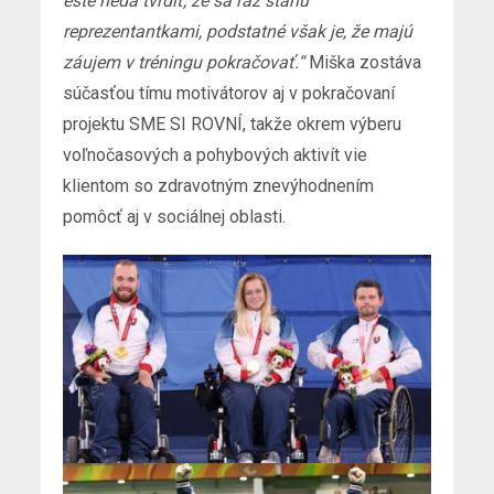
ešte nedá tvrdiť, že sa raz stanú
reprezentantkami, podstatné však je, že majú
záujem v tréningu pokračovať.“
Miška zostáva
súčasťou tímu motivátorov aj v pokračovaní
projektu SME SI ROVNÍ, takže okrem výberu
voľnočasových a pohybových aktivít vie
klientom so zdravotným znevýhodnením
pomôcť aj v sociálnej oblasti.