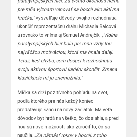
paralympijských hier. Za týchto okolností nemá
pre mňa význam venovať sa boccii ako aktívna
hráčka,“
vysvetľuje dôvody svojho rozhodnutia
ukončiť reprezentačnú dráhu Michaela Balcová
a rovnako to vníma aj Samuel Andrejčík.
„Vidina
paralympijských hier bola pre mňa vždy tou
najväčšou motiváciou, ktorá ma hnala ďalej.
Teraz, keď chýba, som dospel k rozhodnutiu
svoju aktívnu športovú kariéru skončiť. Zmena
klasifikácie mi ju znemožnila.“
Miška sa drží pozitívneho pohľadu na svet,
podľa ktorého pre nás každý koniec
predstavuje šancu na nový začiatok. Má veľa
dôvodov byť hrdá na všetko, čo dosiahla, a pred
ňou sú nové možnosti, ako zúročiť to, čo sa
naučila.
„Za pätnásť rokov v boccii, z toho