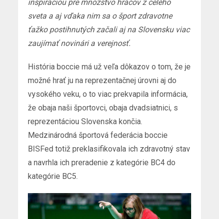
inšpiráciou pre množstvo hráčov z celého
sveta a aj vďaka nim sa o šport zdravotne
ťažko postihnutých začali aj na Slovensku viac
zaujímať novinári a verejnosť.
História boccie má už veľa dôkazov o tom, že je
možné hrať ju na reprezentačnej úrovni aj do
vysokého veku, o to viac prekvapila informácia,
že obaja naši športovci, obaja dvadsiatnici, s
reprezentáciou Slovenska končia.
Medzinárodná športová federácia boccie
BISFed totiž preklasifikovala ich zdravotný stav
a navrhla ich preradenie z kategórie BC4 do
kategórie BC5.