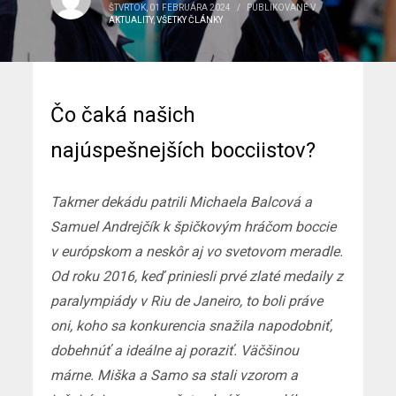
ŠTVRTOK, 01 FEBRUÁRA 2024
/
PUBLIKOVANÉ V
AKTUALITY
,
VŠETKY ČLÁNKY
Čo čaká našich
najúspešnejších bocciistov?
Takmer dekádu patrili Michaela Balcová a
Samuel Andrejčík k špičkovým hráčom boccie
v európskom a neskôr aj vo svetovom meradle.
Od roku 2016, keď priniesli prvé zlaté medaily z
paralympiády v Riu de Janeiro, to boli práve
oni, koho sa konkurencia snažila napodobniť,
dobehnúť a ideálne aj poraziť. Väčšinou
márne. Miška a Samo sa stali vzorom a